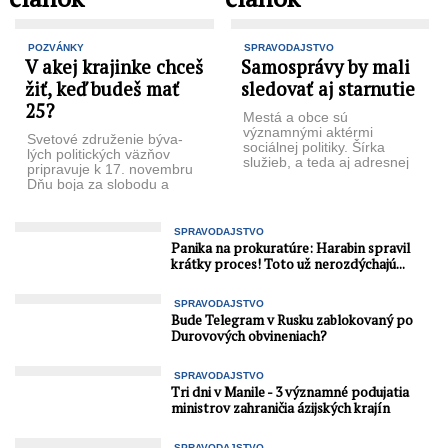
POZVÁNKY
SPRAVODAJSTVO
V akej krajinke chceš
Samosprávy by mali
žiť, keď budeš mať
sledovať aj starnutie
25?
Mestá a obce sú
významnými aktérmi
Svetové združenie býva­
sociálnej politi­ky. Šírka
lých politických väzňov
služieb, a teda aj adresnej
pripravuje k 17. novembru
pomoci, závisí nielen od
Dňu boja za slobodu a
možností samospráv, ...
demokra­ciu verejnú
kampaň pod názvom V ...
SPRAVODAJSTVO
Panika na prokuratúre: Harabin spravil
krátky proces! Toto už nerozdýchajú...
SPRAVODAJSTVO
Bude Telegram v Rusku zablokovaný po
Durovových obvineniach?
SPRAVODAJSTVO
Tri dni v Manile - 3 významné podujatia
ministrov zahraničia ázijských krajín
SPRAVODAJSTVO