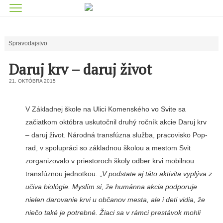
Spravodajstvo
Daruj krv – daruj život
21. OKTÓBRA 2015
V Základnej škole na Ulici Komenského vo Svite sa
začiatkom októbra uskutočnil druhý ročník akcie Daruj krv
– daruj život. Národná transfúzna služba, pracovisko Pop-
rad, v spolupráci so základnou školou a mestom Svit
zorgani­zovalo v priestoroch školy odber krvi mobilnou
transfúznou jednotkou. „
V podstate aj táto aktivita vyplýva z
učiva biológie. Myslím si, že humánna akcia podporuje
nielen darovanie krvi u občanov mesta, ale i deti vidia, že
niečo také je potrebné. Žiaci sa v rámci prestávok mohli