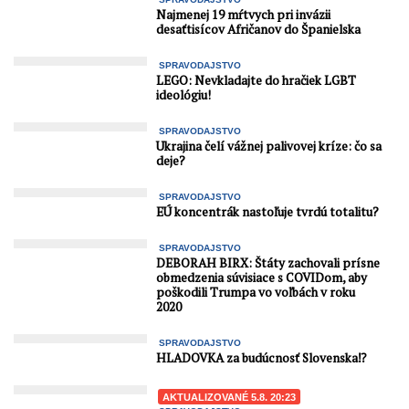
Najmenej 19 mŕtvych pri invázii
desaťtisícov Afričanov do Španielska
SPRAVODAJSTVO
LEGO: Nevkladajte do hračiek LGBT
ideológiu!
SPRAVODAJSTVO
Ukrajina čelí vážnej palivovej kríze: čo sa
deje?
SPRAVODAJSTVO
EÚ koncentrák nastoľuje tvrdú totalitu?
SPRAVODAJSTVO
DEBORAH BIRX: Štáty zachovali prísne
obmedzenia súvisiace s COVIDom, aby
poškodili Trumpa vo voľbách v roku
2020
SPRAVODAJSTVO
HLADOVKA za budúcnosť Slovenska⁉️
AKTUALIZOVANÉ 5.8. 20:23