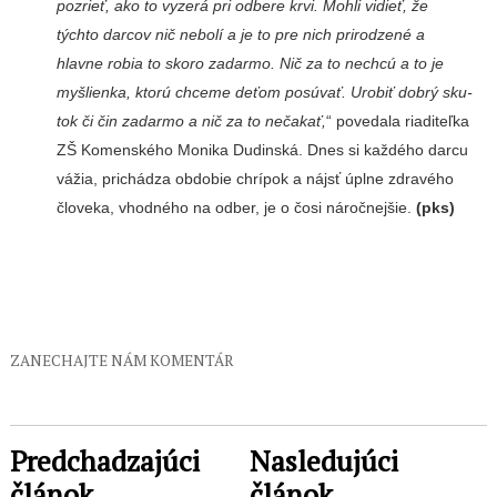
pozrieť, ako to vyzerá pri odbere krvi. Mohli vidieť, že
týchto darcov nič nebolí a je to pre nich prirodzené a
hlavne robia to skoro zadarmo. Nič za to nechcú a to je
myšlienka, ktorú chceme deťom posúvať. Urobiť dobrý sku­
tok či čin zadarmo a nič za to nečakať,
“ povedala riaditeľka
ZŠ Komenského Monika Dudinská. Dnes si každého darcu
vážia, prichádza obdobie chrípok a nájsť úplne zdravého
človeka, vhodného na odber, je o čosi náročnejšie.
(pks)
ZANECHAJTE NÁM KOMENTÁR
Predchadzajúci
Nasledujúci
článok
článok