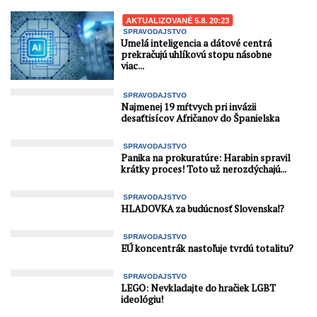
AKTUALIZOVANÉ 5.8. 20:23
SPRAVODAJSTVO
Umelá inteligencia a dátové centrá
prekračujú uhlíkovú stopu násobne
viac...
SPRAVODAJSTVO
Najmenej 19 mŕtvych pri invázii
desaťtisícov Afričanov do Španielska
SPRAVODAJSTVO
Panika na prokuratúre: Harabin spravil
krátky proces! Toto už nerozdýchajú...
SPRAVODAJSTVO
HLADOVKA za budúcnosť Slovenska⁉️
SPRAVODAJSTVO
EÚ koncentrák nastoľuje tvrdú totalitu?
SPRAVODAJSTVO
LEGO: Nevkladajte do hračiek LGBT
ideológiu!