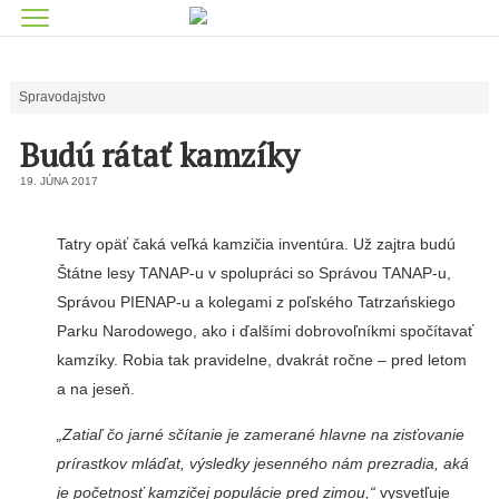
Spravodajstvo
Budú rátať kamzíky
19. JÚNA 2017
Tatry opäť čaká veľká kamzičia inventúra. Už zajtra budú
Štátne lesy TANAP-u v spolupráci so Správou TANAP-u,
Správou PIENAP-u a kolegami z poľského Tatrzańskiego
Parku Narodowego, ako i ďalšími dobrovoľníkmi spočítavať
kamzíky. Robia tak pravidelne, dvakrát ročne – pred letom
a na jeseň.
„Zatiaľ čo jarné sčítanie je zamerané hlavne na zisťovanie
prírastkov mláďat, výsledky
jesenného nám prezradia, aká
je početnosť kamzičej populácie pred zimou,“
vysvetľuje