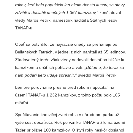
rokov, keď bola populácia len okolo dvesto kusov, sa stavy
zdvihli a dosiahli dnešných 1 367 kamzíkov,“
konštatoval
vtedy Maroš Petrík, námestník riaditeľa Štátnych lesov
TANAP-u.
Opäť sa potvrdilo, že najväčšie čriedy sa preháňajú po
Belianskych Tatrách, v jednej z nich narátali až 65 jedincov.
Zľadovatený terén však vtedy nedovolil dostať sa bližšie ku
kamzíkom a určiť ich pohlavie a vek.
„Dúfame, že teraz sa
nám podarí tieto údaje spresniť,“
uviedol Maroš Petrík.
Len pre porovnanie presne pred rokom napočítali na
území TANAP-u 1 232 kamzíkov, z tohto počtu bolo 165
mláďat.
Spočítavanie kamzičej zveri robia v národnom parku už
vyše šesť desaťročí. Rok po vzniku TANAP-u žilo na území
Tatier približne 160 kamzíkov. O štyri roky neskôr dosiahol