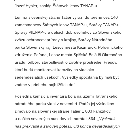
Jozef Hybler, zoológ Štátnych lesov TANAP-u.
Len na slovenskej strane Tatier vyrazí do terénu cez 140
zamestnancov Štátnych lesov TANAP-u, Správy TANAP-u,
Správy PIENAP-u a ďalších dobrovoľníkov zo Slovenského
zväzu ochrancov prírody a krajiny, Správy Národného
parku Slovenský raj, Lesov mesta Kežmarok, Poľovníckeho
združenia Poľana, Lesov mesta Spišská Belá či Okresného
úradu, odboru starostlivosti o životné prostredie, Prešov,
ktorí budú monitorovať kamzíky na viac ako
sedemdesiatich úsekoch. Výsledky spočítania by mali byť
známe v priebehu najbližších dní.
Posledná kamzičia inventúra bola na území Tatranského
národného parku vlani v novembri. Podľa jej výsledkov
zimovalo na slovenskej strane Tatier 1 003 kamzíkov,
u našich severných susedov ich narátali 364.
„Výsledok
nás prekvapil a zároveň potešil. Od konca deväťdesiatych