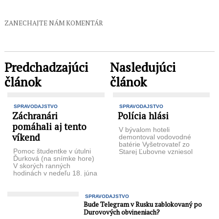
ZANECHAJTE NÁM KOMENTÁR
Predchadzajúci
Nasledujúci
článok
článok
SPRAVODAJSTVO
SPRAVODAJSTVO
Záchranári
Polícia hlási
pomáhali aj tento
V bývalom hoteli
víkend
demontoval vodovodné
batérie Vyšetrovateľ zo
Pomoc študentke v útulni
Starej Ľubovne vzniesol
Ďurková (na snímke hore)
v sobotu 17. 6. obvinenie
V skorých ranných
pre zločin krádeže 55-
hodinách v nedeľu 18. júna
ročnému mužovi z Nižných
bola Horská záchranná
...
služba požiadaná o pomoc
...
SPRAVODAJSTVO
Bude Telegram v Rusku zablokovaný po
Durovových obvineniach?