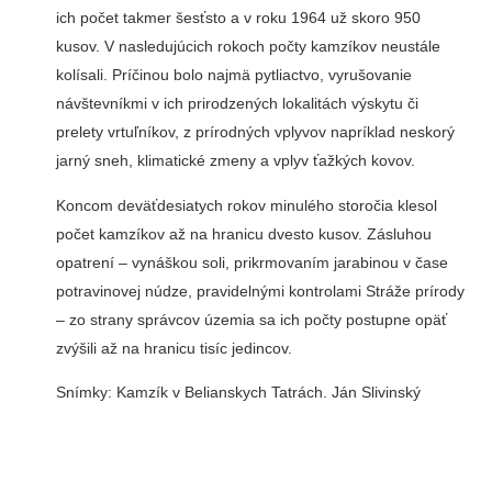
ich počet takmer šesťsto a v roku 1964 už skoro 950
kusov. V nasledujúcich rokoch počty kamzíkov neustále
kolísali. Príčinou bolo najmä pytliactvo, vyrušovanie
návštevníkmi v ich prirodzených lokalitách výskytu či
prelety vrtuľníkov, z prírodných vplyvov napríklad neskorý
jarný sneh, klimatické zmeny a vplyv ťažkých kovov.
Koncom deväťdesiatych rokov minulého storočia klesol
počet kamzíkov až na hranicu dvesto kusov. Zásluhou
opatrení – vynáškou soli, prikrmovaním jarabinou v čase
potravinovej núdze, pravidelnými kontrolami Stráže prírody
– zo strany správcov územia sa ich počty postupne opäť
zvýšili až na hranicu tisíc jedincov.
Snímky: Kamzík v Belianskych Tatrách. Ján Slivinský