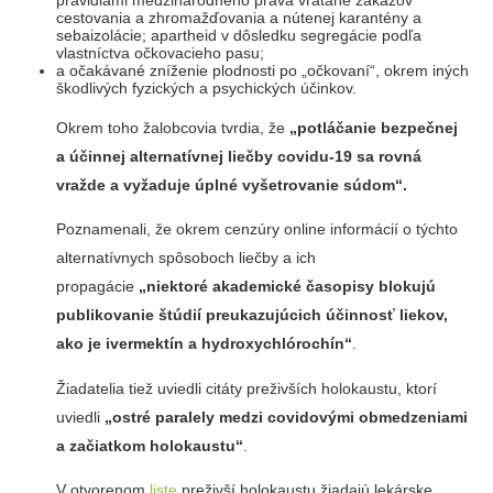
pravidlami medzinárodného práva vrátane zákazov
cestovania a zhromažďovania a nútenej karantény a
sebaizolácie; apartheid v dôsledku segregácie podľa
vlastníctva očkovacieho pasu;
a očakávané zníženie plodnosti po „očkovaní“, okrem iných
škodlivých fyzických a psychických účinkov.
Okrem toho žalobcovia tvrdia, že
„potláčanie bezpečnej
a účinnej alternatívnej liečby covidu-19 sa rovná
vražde a vyžaduje úplné vyšetrovanie súdom“.
Poznamenali, že okrem cenzúry online informácií o týchto
alternatívnych spôsoboch liečby a ich
propagácie
„niektoré akademické časopisy blokujú
publikovanie štúdií preukazujúcich účinnosť liekov,
ako je ivermektín a hydroxychlórochín“
.
Žiadatelia tiež uviedli citáty preživších holokaustu, ktorí
uviedli
„ostré paralely medzi covidovými obmedzeniami
a začiatkom holokaustu“
.
V otvorenom
liste
preživší holokaustu žiadajú lekárske