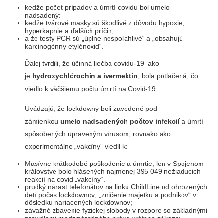
keďže počet prípadov a úmrtí covidu bol umelo
nadsadený;
keďže tvárové masky sú škodlivé z dôvodu hypoxie,
hyperkapnie a ďalších príčin;
a že testy PCR sú „úplne nespoľahlivé“ a „obsahujú
karcinogénny etylénoxid“.
Ďalej tvrdili, že účinná liečba covidu-19, ako
je
hydroxychlórochín a ivermektín
, bola potlačená, čo
viedlo k väčšiemu počtu úmrtí na Covid-19.
Uvádzajú, že lockdowny boli zavedené pod
zámienkou
umelo nadsadených počtov infekcií
a úmrtí
spôsobených upraveným vírusom, rovnako ako
experimentálne „vakcíny“ viedli k:
Masívne krátkodobé poškodenie a úmrtie, len v Spojenom
kráľovstve bolo hlásených najmenej 395 049 nežiaducich
reakcií na covid „vakcíny“,
prudký nárast telefonátov na linku ChildLine od ohrozených
detí počas lockdownov; „zničenie majetku a podnikov“ v
dôsledku nariadených lockdownov;
závažné zbavenie fyzickej slobody v rozpore so základnými