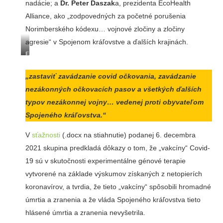
nadácie; a
Dr. Peter Daszak
a, prezidenta EcoHealth
Alliance, ako „zodpovedných za početné porušenia
Norimberského kódexu… vojnové zločiny a zločiny
agresie“ v Spojenom kráľovstve a ďalších krajinách.
Fauci
„zastaviť zavádzanie covid očkovania, zavádzanie
nezákonných očkovacích pasov a všetkých ďalších
typov nezákonnej vojny… vedenej proti obyvateľom
Spojeného kráľovstva.“
V
sťažnosti
(.docx na stiahnutie) podanej 6. decembra
2021 skupina predkladá dôkazy o tom, že „vakcíny“ Covid-
19 sú v skutočnosti experimentálne génové terapie
vytvorené na základe výskumov získaných z netopierích
koronavírov, a tvrdia, že tieto „vakcíny“ spôsobili hromadné
úmrtia a zranenia a že vláda Spojeného kráľovstva tieto
hlásené úmrtia a zranenia nevyšetrila.