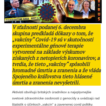
V sťažnosti podanej 6. decembra
skupina predkladá dôkazy o tom, že
„vakcíny“ Covid-19 sú v skutočnosti
experimentálne génové terapie
vytvorené na základe výskumov
získaných z netopierích koronavírov, a
tvrdia, že tieto „vakcíny“ spôsobili
hromadné úmrtia a zranenia a že vláda
Spojeného kráľovstva tieto hlásené
úmrtia a zranenia nevyšetrili.
Aktivisti obviňujú britských úradníkov a najvplyvnejšie
svetové zdravotnícke osobnosti z genocídy a uvádzajú rad
štatistík o účinkoch „vakcín“ a zavenenej covid politiky.