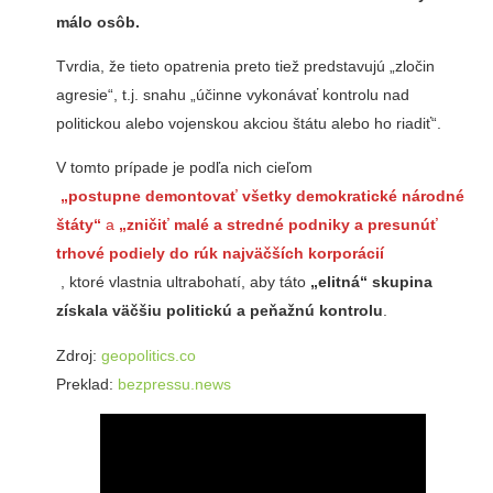
málo osôb.
Tvrdia, že tieto opatrenia preto tiež predstavujú „zločin
agresie“, t.j. snahu „účinne vykonávať kontrolu nad
politickou alebo vojenskou akciou štátu alebo ho riadiť“.
V tomto prípade je podľa nich cieľom
„postupne demontovať všetky demokratické národné
štáty“
a
„zničiť malé a stredné podniky a presunúť
trhové podiely do rúk najväčších korporácií
, ktoré vlastnia ultrabohatí, aby táto
„elitná“ skupina
získala väčšiu politickú a peňažnú kontrolu
.
Zdroj:
geopolitics.co
Preklad:
bezpressu.news