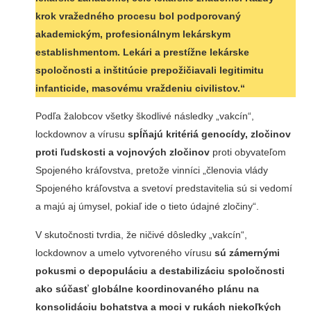
krok vražedného procesu bol podporovaný
akademickým, profesionálnym lekárskym
establishmentom. Lekári a prestížne lekárske
spoločnosti a inštitúcie prepožičiavali legitimitu
infanticide, masovému vraždeniu civilistov.“
Podľa žalobcov všetky škodlivé následky „vakcín“,
lockdownov a vírusu
spĺňajú kritériá genocídy, zločinov
proti ľudskosti a vojnových zločinov
proti obyvateľom
Spojeného kráľovstva, pretože vinníci „členovia vlády
Spojeného kráľovstva a svetoví predstavitelia sú si vedomí
a majú aj úmysel, pokiaľ ide o tieto údajné zločiny“.
V skutočnosti tvrdia, že ničivé dôsledky „vakcín“,
lockdownov a umelo vytvoreného vírusu
sú zámernými
pokusmi o depopuláciu a destabilizáciu spoločnosti
ako súčasť globálne koordinovaného plánu na
konsolidáciu bohatstva a moci v rukách niekoľkých