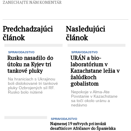
ZANECHAJTE NÁM KOMENTÁR
Predchadzajúci
Nasledujúci
článok
článok
SPRAVODAJSTVO
SPRAVODAJSTVO
Rusko nasadilo do
URÁN a bio-
útoku na Kyjev tri
laboratórium v
tankové pluky
Kazachstane ležia v
žalúdkoch
Na hraniciach s Ukrajinou
gobalistom
boli dislokované tri tankové
pluky Ozbrojených síl RF.
Nepokoje v Alma-Ate
Rusko bolo nútené
Povstanie v Kazachstane
rozmiestniť pri hraniciach s
sa točí okolo uránu a
Ukrajinou ...
nedávno
sprevádzkovaného
amerického biologického
laboratóriá skupiny BSL-3 v
SPRAVODAJSTVO
Alma-Ate, ...
Najmenej 19 mŕtvych pri invázii
desaťtisícov Afričanov do Španielska