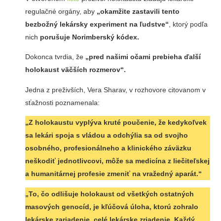
regulačné orgány, aby
„okamžite zastavili tento
bezbožný lekársky experiment na ľudstve“
, ktorý podľa
nich
porušuje Norimberský kódex.
Dokonca tvrdia, že
„pred našimi očami prebieha ďalší
holokaust väčších rozmerov“.
Jedna z preživších, Vera Sharav, v rozhovore citovanom v
sťažnosti poznamenala:
„Z holokaustu vyplýva kruté poučenie, že kedykoľvek
sa lekári spoja s vládou a odchýlia sa od svojho
osobného, ​​profesionálneho a klinického záväzku
neškodiť jednotlivcovi, môže sa medicína z liečiteľskej
a humanitárnej profesie zmeniť na vražedný aparát.“
„To, čo odlišuje holokaust od všetkých ostatných
masových genocíd, je kľúčová úloha, ktorú zohralo
lekárske zariadenie, celé lekárske zriadenie. Každý