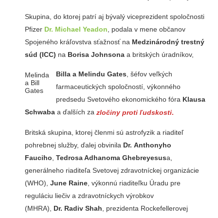
Skupina, do ktorej patrí aj bývalý viceprezident spoločnosti
Pfizer
Dr. Michael Yeadon
, podala v mene občanov
Spojeného kráľovstva sťažnosť na
Medzinárodný trestný
súd (ICC)
na
Borisa Johnsona
a britských úradníkov,
Billa a Melindu Gates
, šéfov veľkých
Melinda
a Bill
farmaceutických spoločností, výkonného
Gates
predsedu Svetového ekonomického fóra
Klausa
Schwaba
a ďalších za
zločiny proti ľudskosti
.
Britská skupina, ktorej členmi sú astrofyzik a riaditeľ
pohrebnej služby, ďalej obvinila
Dr. Anthonyho
Fauciho
,
Tedrosa Adhanoma Ghebreyesus
a,
generálneho riaditeľa Svetovej zdravotníckej organizácie
(WHO),
June Raine
, výkonnú riaditeľku Úradu pre
reguláciu liečiv a zdravotníckych výrobkov
(MHRA),
Dr. Radiv Shah
, prezidenta Rockefellerovej