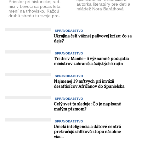
Priestor pri historickej rad­
autorka litera­túry pre deti a
nici v Levoči sa počas leta
mládež Nora Baráthová
mení na trhovisko. Každú
napísala spolu 61 kníh.
druhú stredu tu svoje pro­
Jeden z románov ...
dukty predávajú miestni ...
SPRAVODAJSTVO
Ukrajina čelí vážnej palivovej kríze: čo sa
deje?
SPRAVODAJSTVO
Tri dni v Manile - 3 významné podujatia
ministrov zahraničia ázijských krajín
SPRAVODAJSTVO
Najmenej 19 mŕtvych pri invázii
desaťtisícov Afričanov do Španielska
SPRAVODAJSTVO
Celý svet ťa sleduje: Čo je napísané
malým písmom?
SPRAVODAJSTVO
Umelá inteligencia a dátové centrá
prekračujú uhlíkovú stopu násobne
viac...