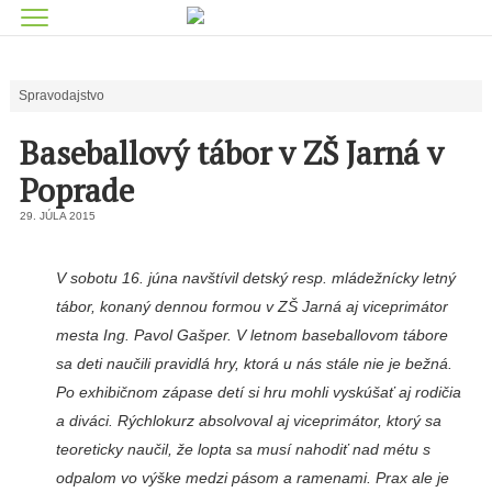
Spravodajstvo
Baseballový tábor v ZŠ Jarná v
Poprade
29. JÚLA 2015
V sobotu 16. júna navštívil detský resp. mládežnícky letný
tábor, konaný dennou for­mou v ZŠ Jarná aj viceprimátor
mesta Ing. Pavol Gašper. V letnom baseballovom tábore
sa deti naučili pravidlá hry, ktorá u nás stále nie je bežná.
Po exhibičnom zápase detí si hru mohli vyskúšať aj rodičia
a diváci. Rýchlokurz absolvoval aj viceprimátor, ktorý sa
teoretic­ky naučil, že lopta sa musí nahodiť nad métu s
odpalom vo výške medzi pásom a ramenami. Prax ale je