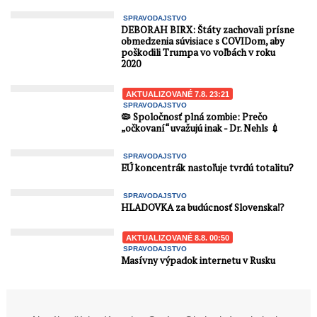
SPRAVODAJSTVO
DEBORAH BIRX: Štáty zachovali prísne
obmedzenia súvisiace s COVIDom, aby
poškodili Trumpa vo voľbách v roku
2020
AKTUALIZOVANÉ 7.8. 23:21
SPRAVODAJSTVO
🦠 Spoločnosť plná zombie: Prečo
„očkovaní“ uvažujú inak - Dr. Nehls 💉
SPRAVODAJSTVO
EÚ koncentrák nastoľuje tvrdú totalitu?
SPRAVODAJSTVO
HLADOVKA za budúcnosť Slovenska⁉️
AKTUALIZOVANÉ 8.8. 00:50
SPRAVODAJSTVO
Masívny výpadok internetu v Rusku