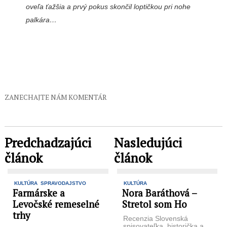
oveľa ťažšia a prvý pokus skončil loptičkou pri nohe
palkára…
ZANECHAJTE NÁM KOMENTÁR
Predchadzajúci
Nasledujúci
článok
článok
KULTÚRA
SPRAVODAJSTVO
KULTÚRA
Farmárske a
Nora Baráthová –
Levočské remeselné
Stretol som Ho
trhy
Recenzia Slovenská
spisovateľka, historička a