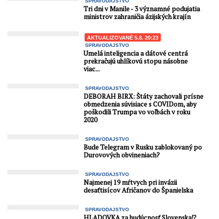
SPRAVODAJSTVO
Tri dni v Manile - 3 významné podujatia
ministrov zahraničia ázijských krajín
AKTUALIZOVANÉ 5.8. 20:23
SPRAVODAJSTVO
Umelá inteligencia a dátové centrá
prekračujú uhlíkovú stopu násobne
viac...
SPRAVODAJSTVO
DEBORAH BIRX: Štáty zachovali prísne
obmedzenia súvisiace s COVIDom, aby
poškodili Trumpa vo voľbách v roku
2020
SPRAVODAJSTVO
Bude Telegram v Rusku zablokovaný po
Durovových obvineniach?
SPRAVODAJSTVO
Najmenej 19 mŕtvych pri invázii
desaťtisícov Afričanov do Španielska
SPRAVODAJSTVO
HLADOVKA za budúcnosť Slovenska⁉️