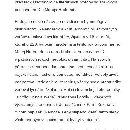
prehliadku recitátorov a literárnych tvorcov so zrakovým
postihnutím Dni Mateja Hrebendu.
Podujatie nesie názov po nevidiacom hymnológovi,
distribútorovi kalendárov a kníh, autorovi príležitostných
veršov a milovníkovi literatúry, žijúcom v 19. storočí,
ktorého 220. výročie narodenia si tento rok pripomíname.
Matej Hrebenda sa narodil ako slabozraký, no už
v pätnástich rokoch nedokázal sám čítať. Na svojich
púťach s remennou kapsou plnou kníh chodil krajinou
najskôr sám, neskôr s pomocou mendíkov. Po celý život
podporoval vzdelanie a literatúru, všetky svoje prostriedky
venoval lýceám, školám a Matici slovenskej. Jeho potulky
„s nošou plnou svetla“ vzbudzovali obdiv u viacerých
významných osobností. Jeho súčasník Karol Kuzmány
o ňom napísal: „Nemôže slepý slepého viesť, tento slepý
však mnohým vidiacim mohol by byť vodcom.“