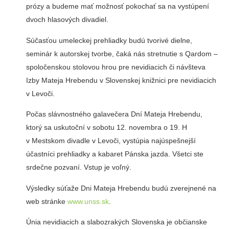
prózy a budeme mať možnosť pokochať sa na vystúpení
dvoch hlasových divadiel.
Súčasťou umeleckej prehliadky budú tvorivé dielne,
seminár k autorskej tvorbe, čaká nás stretnutie s Qardom –
spoločenskou stolovou hrou pre nevidiacich či návšteva
Izby Mateja Hrebendu v Slovenskej knižnici pre nevidiacich
v Levoči.
Počas slávnostného galavečera Dní Mateja Hrebendu,
ktorý sa uskutoční v sobotu 12. novembra o 19. H
v Mestskom divadle v Levoči, vystúpia najúspešnejší
účastníci prehliadky a kabaret Pánska jazda. Všetci ste
srdečne pozvaní. Vstup je voľný.
Výsledky súťaže Dni Mateja Hrebendu budú zverejnené na
web stránke
www.unss.sk
.
Únia nevidiacich a slabozrakých Slovenska je občianske