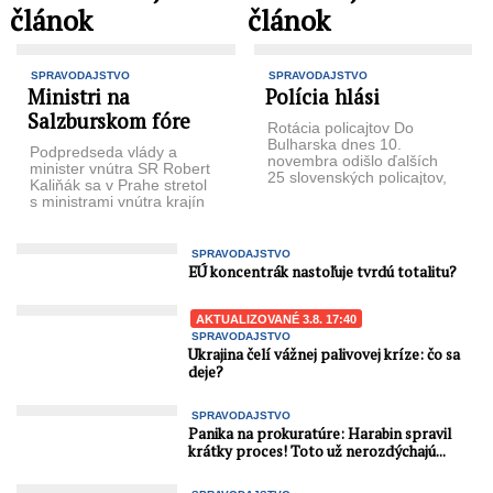
článok
článok
SPRAVODAJSTVO
SPRAVODAJSTVO
Ministri na
Polícia hlási
Salzburskom fóre
Rotácia policajtov Do
Bulharska dnes 10.
Podpredseda vlády a
novembra odišlo ďalších
minister vnútra SR Robert
25 slovenských policajtov,
Kaliňák sa v Prahe stretol
ktorí budú operovať na
s ministrami vnútra krajín
bulharsko-tureckej hranici.
Salzburského fóra.
Ide o ...
Hlavnými témami
dvojdňového ...
SPRAVODAJSTVO
EÚ koncentrák nastoľuje tvrdú totalitu?
AKTUALIZOVANÉ 3.8. 17:40
SPRAVODAJSTVO
Ukrajina čelí vážnej palivovej kríze: čo sa
deje?
SPRAVODAJSTVO
Panika na prokuratúre: Harabin spravil
krátky proces! Toto už nerozdýchajú...