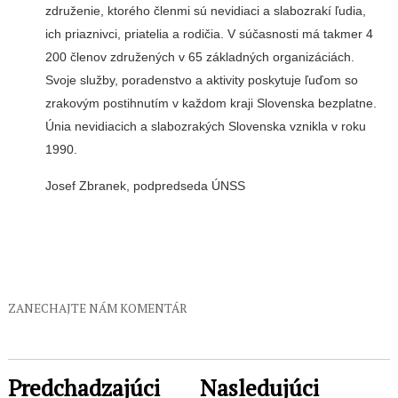
združenie, ktorého členmi sú nevidiaci a slabozrakí ľudia,
ich priaznivci, priatelia a rodičia. V súčasnosti má takmer 4
200 členov združených v 65 základných organizáciách.
Svoje služby, poradenstvo a aktivity poskytuje ľuďom so
zrakovým postihnutím v každom kraji Slovenska bezplatne.
Únia nevidiacich a slabozrakých Slovenska vznikla v roku
1990.
Josef Zbranek, podpredseda ÚNSS
ZANECHAJTE NÁM KOMENTÁR
Predchadzajúci
Nasledujúci