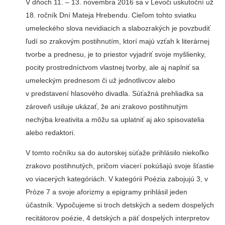
V dňoch 11. – 13. novembra 2016 sa v Levoči uskutoční už
18. ročník Dní Mateja Hrebendu. Cieľom tohto sviatku
umeleckého slova nevidiacich a slabozrakých je povzbudiť
ľudí so zrakovým postihnutím, ktorí majú vzťah k literárnej
tvorbe a prednesu, je to priestor vyjadriť svoje myšlienky,
pocity prostredníctvom vlastnej tvorby, ale aj naplniť sa
umeleckým prednesom či už jednotlivcov alebo
v predstavení hlasového divadla. Súťažná prehliadka sa
zároveň usiluje ukázať, že ani zrakovo postihnutým
nechýba kreativita a môžu sa uplatniť aj ako spisovatelia
alebo redaktori.
V tomto ročníku sa do autorskej súťaže prihlásilo niekoľko
zrakovo postihnutých, pričom viacerí pokúšajú svoje šťastie
vo viacerých kategóriách. V kategórii Poézia zabojujú 3, v
Próze 7 a svoje aforizmy a epigramy prihlásil jeden
účastník. Vypočujeme si troch detských a sedem dospelých
recitátorov poézie, 4 detských a päť dospelých interpretov