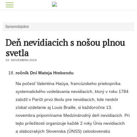
Spravodajstvo
Deň nevidiacich s nošou plnou
svetla
10. NOVEMBRA 2016
ročník Dní Mateja Hrebendu
Na počesť Valentina Haüya, francúzskeho priekopníka
systematického vzdelávania nevidiacich, ktorý v roku 1784
založil v Paríži prvú školu pre nevidiacich, kde neskôr
získal vzdelanie aj Louis Braille, si každoročne 13.
novembra pripomíname Medzinárodný deň nevidiacich. Pri
tejto príležitosti organizuje každé 2 roky Únia nevidiacich
a slabozrakých Slovenska (ÚNSS) celoslovenskú