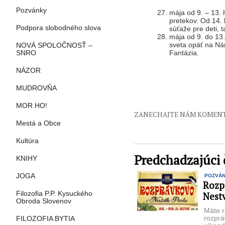
Pozvánky
mája od 9. – 13. 
pretekov. Od 14. 
Podpora slobodného slova
súťaže pre deti,
mája od 9. do 13.
sveta opäť na Ná
NOVÁ SPOLOČNOSŤ –
Fantázia.
SNRO
NÁZOR
MUDROVŇA
MOR HO!
ZANECHAJTE NÁM KOMEN
Mestá a Obce
Kultúra
Predchadzajúci 
KNIHY
JOGA
POZVÁ
Rozp
Filozofia P.P. Kysuckého
Nestv
Obroda Slovenov
Máte r
rozprá
FILOZOFIA BYTIA