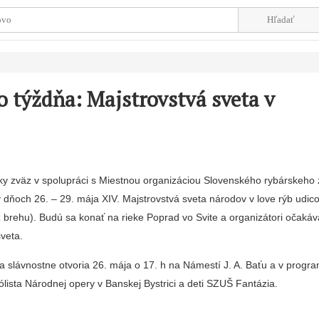
o týždňa: Majstrovstvá sveta v
ky zväz v spolupráci s Miestnou organizáciou Slovenského rybárskeho
v dňoch 26. – 29. mája XIV. Majstrovstvá sveta národov v love rýb udico
z brehu). Budú sa konať na rieke Poprad vo Svite a organizátori očakáv
sveta.
a slávnostne otvoria 26. mája o 17. h na Námestí J. A. Baťu a v progr
ólista Národnej opery v Banskej Bystrici a deti SZUŠ Fantázia.