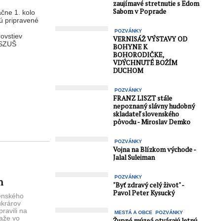
zaujímavé stretnutie s Edom
Sabom v Poprade
ačne 1. kolo
sú pripravené
POZVÁNKY
rovstiev
VERNISÁŽ VÝSTAVY OD
 SZUŠ
BOHYNE K
BOHORODIČKE,
VDÝCHNUTÉ BOŽÍM
DUCHOM
POZVÁNKY
FRANZ LISZT stále
nepoznaný slávny hudobný
skladateľ slovenského
pôvodu - Miroslav Demko
POZVÁNKY
Vojna na Blízkom východe -
Jalal Suleiman
POZVÁNKY
h
"Byť zdravý celý život" -
Pavol Peter Kysucký
venského
ukrárov
ravili na
MESTÁ A OBCE
POZVÁNKY
ťaže vo
Župné múzeá otvárajú letnú