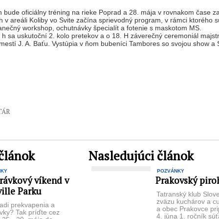
h bude oficiálny tréning na rieke Poprad a 28. mája v rovnakom čase z
h v areáli Koliby vo Svite začína sprievodný program, v rámci ktorého 
 tanečný workshop, ochutnávky špecialít a fotenie s maskotom MS.
 h sa uskutoční 2. kolo pretekov a o 18. H záverečný ceremoniál majst
mestí J. A. Baťu. Vystúpia v ňom bubeníci Tambores so svojou show a
TÁR
článok
Nasledujúci článok
NKY
POZVÁNKY
rávkový víkend v
Prakovský piro
ille Parku
Tatranský klub Slo
zväzu kuchárov a c
adi prekvapenia a
a obec Prakovce prip
vky? Tak príďte cez
4. júna 1. ročník sú