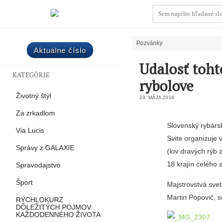
Pozvánky
Aktuálne číslo
Udalosť toht
KATEGÓRIE
rybolove
Životný štýl
23. MÁJA 2016
Za zrkadlom
Slovenský rybárs
Via Lucis
Svite organizuje 
Správy z GALAXIE
(lov dravých rýb 
18 krajín celého 
Spravodajstvo
Šport
Majstrovstvá svet
Martin Popovič, s
RÝCHLOKURZ
DÔLEŽITÝCH POJMOV
KAŽDODENNÉHO ŽIVOTA