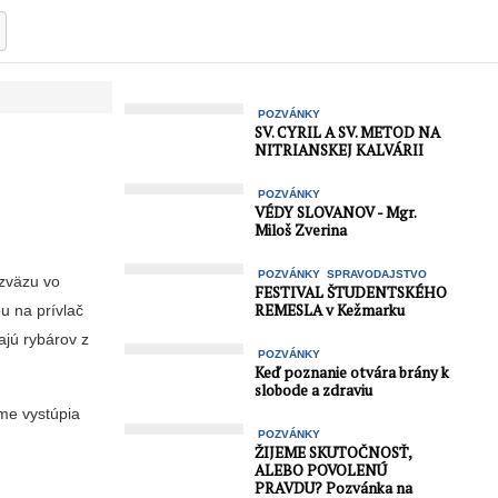
POZVÁNKY
SV. CYRIL A SV. METOD NA
NITRIANSKEJ KALVÁRII
POZVÁNKY
VÉDY SLOVANOV - Mgr.
Miloš Zverina
POZVÁNKY
SPRAVODAJSTVO
 zväzu vo
FESTIVAL ŠTUDENTSKÉHO
REMESLA v Kežmarku
u na prívlač
ajú rybárov z
POZVÁNKY
Keď poznanie otvára brány k
slobode a zdraviu
ame vystúpia
POZVÁNKY
ŽIJEME SKUTOČNOSŤ,
ALEBO POVOLENÚ
PRAVDU? Pozvánka na