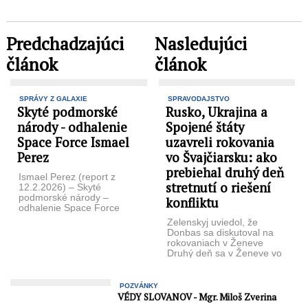
Predchadzajúci
Nasledujúci
článok
článok
SPRÁVY Z GALAXIE
SPRAVODAJSTVO
Skyté podmorské
Rusko, Ukrajina a
národy - odhalenie
Spojené štáty
Space Force Ismael
uzavreli rokovania
Perez
vo Švajčiarsku: ako
prebiehal druhý deň
Ismael Perez (report z
stretnutí o riešení
12.2.2026) – Skyté
podmorské národy –
konfliktu
odhalenie Space Force
Pokročilé technológie
Zelenskyj uviedol, že
získané z nepozemských
Donbas sa diskutoval na
plavidiel zostávali ...
rokovaniach v Ženeve
Druhý deň sa v Ženeve vo
Švajčiarsku konali
trojstranné rokovania ...
POZVÁNKY
VÉDY SLOVANOV - Mgr. Miloš Zverina