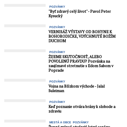
POZVÁNKY
"Byť zdravý celý život" - Pavol Peter
Kysucký
POZVÁNKY
VERNISÁŽ VÝSTAVY OD BOHYNE K
BOHORODIČKE, VDÝCHNUTÉ BOŽÍM
DUCHOM
POZVÁNKY
ŽIJEME SKUTOČNOSŤ, ALEBO
POVOLENÚ PRAVDU? Pozvánka na
zaujímavé stretnutie s Edom Sabom v
Poprade
POZVÁNKY
Vojna na Blízkom východe - Jalal
Suleiman
POZVÁNKY
Keď poznanie otvára brány k slobode a
zdraviu
MESTÁ A OBCE
POZVÁNKY
Župné múzeá otvárajú letnú sezónu -