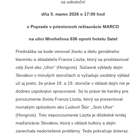
sa uskutoční
dňa 5. marec 2026
o 17:00 hod
v Poprade v priestoroch reštaurácie MARCO
na ulici Mnoheľova 836 oproti hotelu Satel
Prednáška sa bude venovať životu a dielu geniálneho
klaviristu a skladateľa Franza Liszta, ktorý sa predstavoval
celý život ako „Uhor“ (Hongrois). Súčasné výklady dejín
Slovákov v minulých storočiach si vyžadujú osobitný výklad
už aj preto, že práve 18. a 19. storočie v oblasti dejín nie je
dodnes uspokojivo spracované. Sú to práve tie bariéry pre
porozumenie života Franza Liszta, ktorý sa prezentoval
rovnakým spôsobom ako Ľudovít Štúr: „Som Uhor“
(Hongrois). Toto neporozumenie Liszta je dôsledok tvrdej
maďarizácie Slovákov, ktorá v oblasti kultúry a dejín
zanechala nedoriešené problémy. Teda pokračuje doteraz.