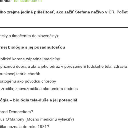
penka
:
na stiahnutie tu
lho zrejme jediná príležitosť, ako zažiť Stefana naživo v ČR. Poče
y s tlmočením do slovenčiny):
nej biológie s jej posadnutosťou
lozofické korene západnej medicíny
prizmou dobra a zla a jeho odraz v porozumení ľudského tela, zdravia 
bunkovej teórie chorôb
 patogénu ako pôvodcu choroby
a zrodila, znovuzrodila a ako umiera dodnes
ógia – biológia tela-duše a jej potenciál
 pred Democritom?
us O’Mahony (Možno medicínu vyliečiť?)
ika poznala do roku 1981?