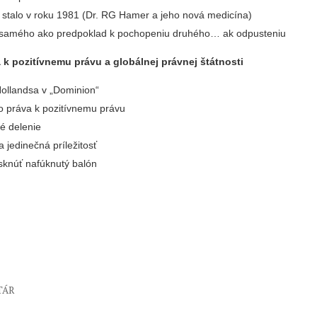
a stalo v roku 1981 (Dr. RG Hamer a jeho nová medicína)
 samého ako predpoklad k pochopeniu druhého… ak odpusteniu
 k pozitívnemu právu a globálnej právnej štátnosti
Hollandsa v „Dominion“
o práva k pozitívnemu právu
té delenie
 jedinečná príležitosť
sknúť nafúknutý balón
TÁR