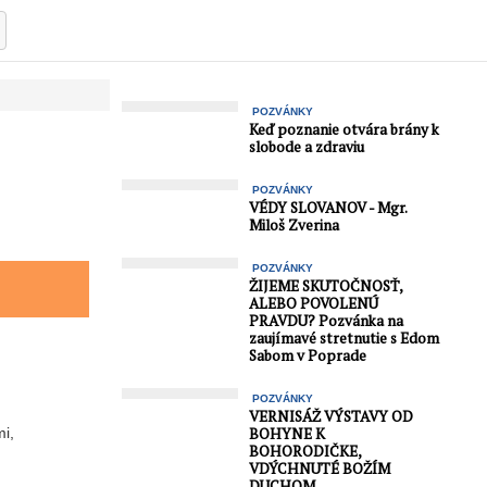
POZVÁNKY
Keď poznanie otvára brány k
slobode a zdraviu
POZVÁNKY
VÉDY SLOVANOV - Mgr.
Miloš Zverina
POZVÁNKY
ŽIJEME SKUTOČNOSŤ,
ALEBO POVOLENÚ
PRAVDU? Pozvánka na
zaujímavé stretnutie s Edom
Sabom v Poprade
POZVÁNKY
VERNISÁŽ VÝSTAVY OD
mi,
BOHYNE K
BOHORODIČKE,
VDÝCHNUTÉ BOŽÍM
DUCHOM