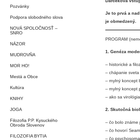
Darčeková vstu
Pozvánky
Je to prvá a nad
Podpora slobodného slova
je obmedzený.
NOVÁ SPOLOČNOSŤ –
SNRO
PROGRAM (nemeck
NÁZOR
1. Genéza moder
MUDROVŇA
– historické a fi
MOR HO!
– chápanie sveta 
Mestá a Obce
– mylný koncept 
Kultúra
– mylný koncept
– ako sa virológi
KNIHY
2. Skutočná biol
JOGA
Filozofia P.P. Kysuckého
– čo bolo známe
Obroda Slovenov
– čo hovorí Seam
FILOZOFIA BYTIA
– čo psychosomat