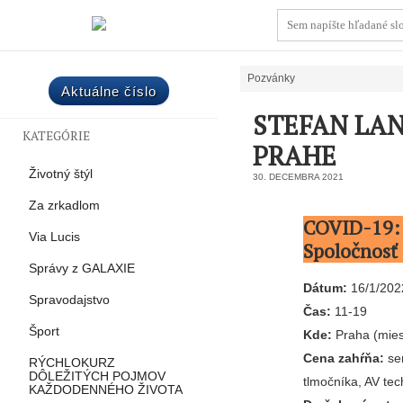
Pozvánky
Aktuálne číslo
STEFAN LA
KATEGÓRIE
PRAHE
Životný štýl
30. DECEMBRA 2021
Za zrkadlom
COVID-19: P
Via Lucis
Spoločnosť
Správy z GALAXIE
Dátum:
16/1/202
Spravodajstvo
Čas:
11-19
Šport
Kde:
Praha (mies
Cena zahŕňa:
sem
RÝCHLOKURZ
DÔLEŽITÝCH POJMOV
tlmočníka, AV tec
KAŽDODENNÉHO ŽIVOTA