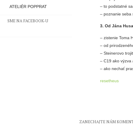
– to podstatné s
ATELIÉR POPPRAT
– poznanie seba
SME NA FACEBOOK-U
3. Od Jána Husa
– zistenie Toma 
– od prirodzenéh
– Steinerovo troji
– C19 ako výzva a
– ako nechať pra
resetheus
ZANECHAJTE NÁM KOMEN