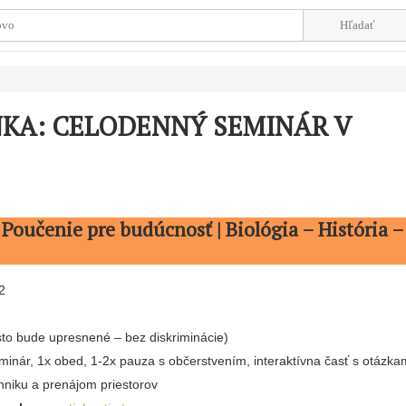
NKA: CELODENNÝ SEMINÁR V
oučenie pre budúcnosť | Biológia – História –
2
to bude upresnené – bez diskriminácie)
inár, 1x obed, 1-2x pauza s občerstvením, interaktívna časť s otázka
hniku ​​a prenájom priestorov