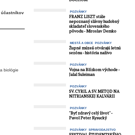
POZVÁNKY
t účastníkov
FRANZ LISZT stále
nepoznaný slávny hudobný
skladateľ slovenského
pôvodu - Miroslav Demko
MESTÁ A OBCE
POZVÁNKY
Župné múzeá otvárajú letnú
sezónu - história naživo
POZVÁNKY
Vojna na Blízkom východe -
a biológie
Jalal Suleiman
POZVÁNKY
SV. CYRIL A SV. METOD NA
NITRIANSKEJ KALVÁRII
POZVÁNKY
"Byť zdravý celý život" -
Pavol Peter Kysucký
POZVÁNKY
SPRAVODAJSTVO
FESTIVAL ŠTUDENTSKÉHO