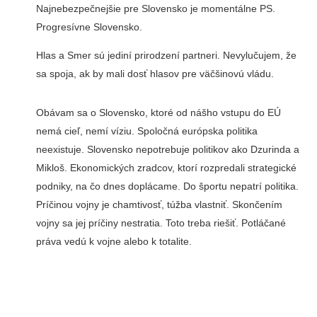
Najnebezpečnejšie pre Slovensko je momentálne PS.
Progresívne Slovensko.
Hlas a Smer sú jediní prirodzení partneri. Nevylučujem, že
sa spoja, ak by mali dosť hlasov pre väčšinovú vládu.
Obávam sa o Slovensko, ktoré od nášho vstupu do EÚ
nemá cieľ, nemí víziu. Spoločná európska politika
neexistuje. Slovensko nepotrebuje politikov ako Dzurinda a
Mikloš. Ekonomických zradcov, ktorí rozpredali strategické
podniky, na čo dnes doplácame. Do športu nepatrí politika.
Príčinou vojny je chamtivosť, túžba vlastniť. Skončením
vojny sa jej príčiny nestratia. Toto treba riešiť. Potláčané
práva vedú k vojne alebo k totalite.