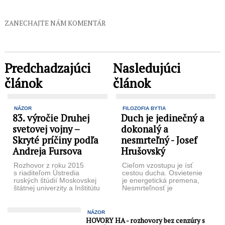
ZANECHAJTE NÁM KOMENTÁR
Predchadzajúci
Nasledujúci
článok
článok
NÁZOR
FILOZOFIA BYTIA
83. výročie Druhej
Duch je jedinečný a
svetovej vojny –
dokonalý a
Skryté príčiny podľa
nesmrteľný - Josef
Andreja Fursova
Hrušovský
Rozhovor z roku 2015
Cieľom vzostupu je ísť
s riaditeľom Ústredia
cestou ducha. Osvietenie
ruských štúdií Moskovskej
je energetická premena,
štátnej univerzity a Inštitútu
Nesmrteľnosť je
systémových strategických
dosiahnutie svojho
analýz, historikom,
majstrovstva,
sociológom a publicistom
Predpokladom pre toto
NÁZOR
Andrejom Fursovom.
všetko je ...
HOVORY HA - rozhovory bez cenzúry s