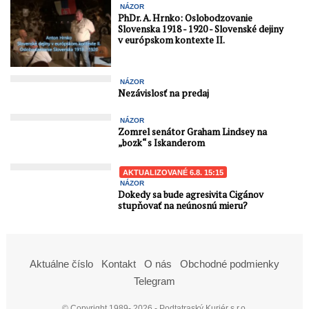
NÁZOR
PhDr. A. Hrnko: Oslobodzovanie
Slovenska 1918 - 1920 - Slovenské dejiny
v európskom kontexte II.
NÁZOR
Nezávislosť na predaj
NÁZOR
Zomrel senátor Graham Lindsey na
„bozk“ s Iskanderom
AKTUALIZOVANÉ 6.8. 15:15
NÁZOR
Dokedy sa bude agresivita Cigánov
stupňovať na neúnosnú mieru?
Aktuálne číslo
Kontakt
O nás
Obchodné podmienky
Telegram
© Copyright 1989- 2026 - Podtatraský Kuriér s.r.o.