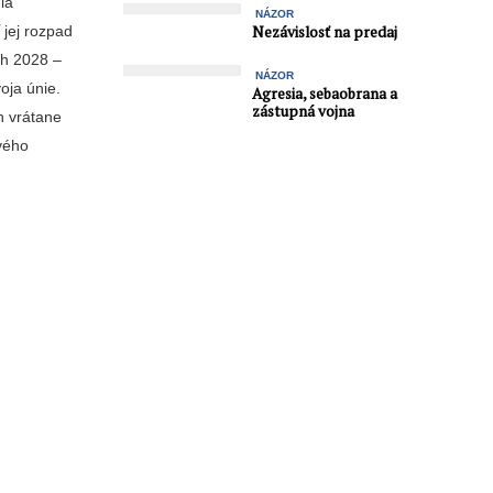
ia
NÁZOR
Nezávislosť na predaj
 jej rozpad
ch 2028 –
NÁZOR
oja únie.
Agresia, sebaobrana a
zástupná vojna
h vrátane
ového