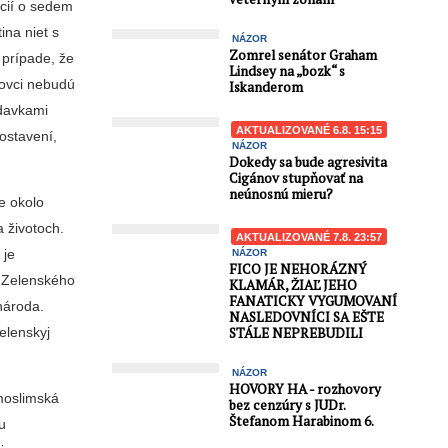
kcií o sedem
ina niet s
NÁZOR
Zomrel senátor Graham
 prípade, že
Lindsey na „bozk“ s
rovci nebudú
Iskanderom
adavkami
AKTUALIZOVANÉ 6.8. 15:15
ostavení,
NÁZOR
Dokedy sa bude agresivita
Cigánov stupňovať na
neúnosnú mieru?
e okolo
a životoch.
AKTUALIZOVANÉ 7.8. 23:57
 je
NÁZOR
FICO JE NEHORÁZNÝ
a Zelenského
KLAMÁR, ŽIAĽ JEHO
FANATICKY VYGUMOVANÍ
národa.
NASLEDOVNÍCI SA EŠTE
elenskyj
STÁLE NEPREBUDILI
NÁZOR
HOVORY HA - rozhovory
 moslimská
bez cenzúry s JUDr.
Štefanom Harabinom 6.
u