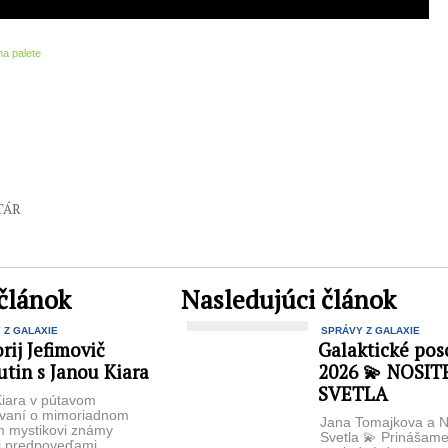
na palete
TÁR
článok
Nasledujúci článok
 Z GALAXIE
SPRÁVY Z GALAXIE
rij Jefimovič
Galaktické pos
tin s Janou Kiara
2026 💫 NOSIT
SVETLA
iara v pútavom
ávaní o mimoriadnom
Jana Tomajkova a No
 mystikovi známy
Svetla 💫 Prinášam
i predpoveďami