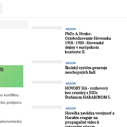
NÁZOR
PhDr. A. Hrnko:
Oslobodzovanie Slovenska
1918 - 1920 - Slovenské
dejiny v európskom
kontexte II.
NÁZOR
om
Školský systém generuje
neschopných ľudí
NÁZOR
HOVORY HA - rozhovory
bez cenzúry s JUDr.
o konfliktu
Štefanom HARABINOM 5.
tickú podporu
NÁZOR
Herečka zavádza verejnosť a
Harabin reaguje na
j ekonomickú,
propagačné video k
veterným zónam