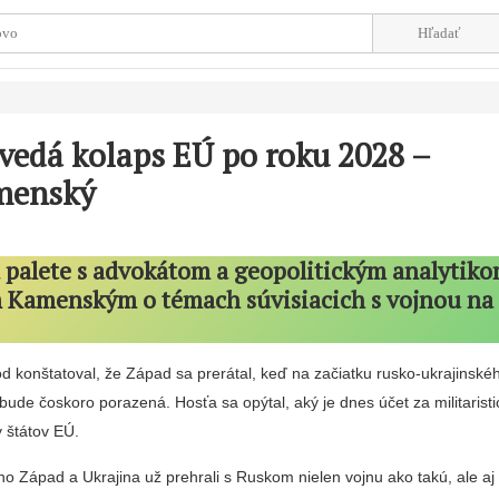
vedá kolaps EÚ po roku 2028 –
menský
 palete s advokátom a geopolitickým analytik
 Kamenským o témach súvisiacich s vojnou na
 konštatoval, že Západ sa prerátal, keď na začiatku rusko-ukrajinskéh
 bude čoskoro porazená. Hosťa sa opýtal, aký je dnes účet za militaris
y štátov EÚ.
 Západ a Ukrajina už prehrali s Ruskom nielen vojnu ako takú, ale a