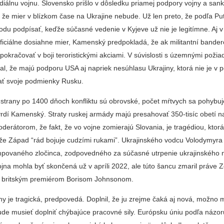
diálnu vojnu. Slovensko prišlo v dôsledku priamej podpory vojny a san
í, že mier v blízkom čase na Ukrajine nebude. Už len preto, že podľa Put
du podpísať, keďže súčasné vedenie v Kyjeve už nie je legitímne. Aj v
oficiálne dosiahne mier, Kamenský predpokladá, že ak militantní bande
pokračovať v boji teroristickými akciami. V súvislosti s územnými poži
, že majú podporu USA aj napriek nesúhlasu Ukrajiny, ktorá nie je v p
ať svoje podmienky Rusku.
j strany po 1400 dňoch konfliktu sú obrovské, počet mŕtvych sa pohybuj
vrdí Kamenský. Straty ruskej armády majú presahovať 350-tisíc obetí n
oderátorom, že fakt, že vo vojne zomierajú Slovania, je tragédiou, ktorá
že Západ “rád bojuje cudzími rukami”. Ukrajinského vodcu Volodymyr
mpovaného zločinca, zodpovedného za súčasné utrpenie ukrajinského 
jna mohla byť skončená už v apríli 2022, ale túto šancu zmaril práve Z
m britským premiérom Borisom Johnsonom.
y je tragická, predpovedá. Doplnil, že ju zrejme čaká aj nová, možno
ude musieť doplniť chýbajúce pracovné sily. Európsku úniu podľa názor