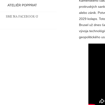
Kamenského čaká 
ATELIÉR POPPRAT
protiruských sank
alebo zánik. Potv
SME NA FACEBOOK-U
2029 kolaps. Tot
Brusel už dnes ť
vývoja technológi
geopolitického u