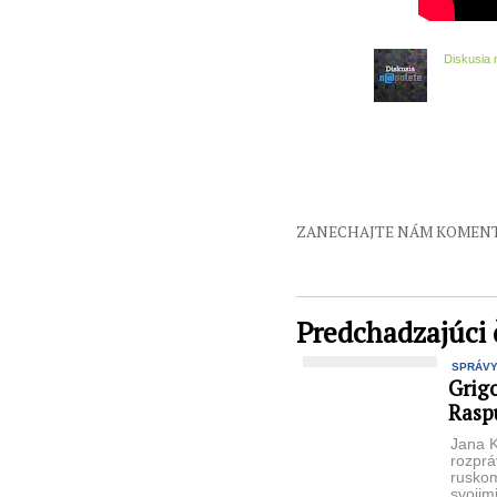
Diskusia 
ZANECHAJTE NÁM KOMEN
Predchadzajúci 
SPRÁVY
Grigo
Raspu
Jana K
rozpr
ruskom
svojim