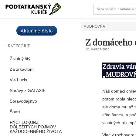
MUDROVŇA
Aktuálne číslo
Z domáceho c
KATEGÓRIE
12. MARCA 2025
Životný štýl
Zdravia vám
Za zrkadlom
„MUDROVŇA“
Via Lucis
Správy z GALAXIE
Náš domáci chliev
potom robia nieč
Spravodajstvo
ale doma mu až t
Šport
ešte šancu, a po
vlastných rúk, sp
RÝCHLOKURZ
DÔLEŽITÝCH POJMOV
KAŽDODENNÉHO ŽIVOTA
Viac v rozhovore: