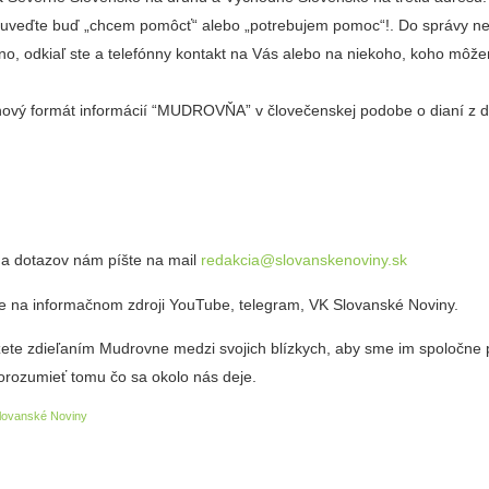
uveďte buď „chcem pomôcť“ alebo „potrebujem pomoc“!. Do správy n
no, odkiaľ ste a telefónny kontakt na Vás alebo na niekoho, koho môž
vý formát informácií “MUDROVŇA” v človečenskej podobe o dianí z 
 a dotazov nám píšte na mail
redakcia@slovanskenoviny.sk
e na informačnom zdroji YouTube, telegram, VK Slovanské Noviny.
ete zdieľaním Mudrovne medzi svojich blízkych, aby sme im spoločne
orozumieť tomu čo sa okolo nás deje.
lovanské Noviny