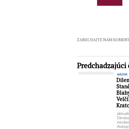
ZANECHAJTE NÁM KOMEN
Predchadzajúci 
NÁZOR
Dilem
Stan
Blahy
Velčí
Krato
aktual
Otroko
nevše
Autogr