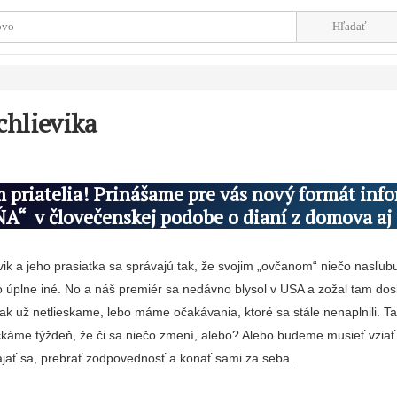
hlievika
 priatelia! Prinášame pre vás nový formát info
 v človečenskej podobe o dianí z domova aj 
ik a jeho prasiatka sa správajú tak, že svojim „ovčanom“ niečo nasľubu
o úplne iné. No a náš premiér sa nedávno blysol v USA a zožal tam dos
ak už netlieskame, lebo máme očakávania, ktoré sa stále nenaplnili. 
čkáme týždeň, že či sa niečo zmení, alebo? Alebo budeme musieť vziať 
ájať sa, prebrať zodpovednosť a konať sami za seba.