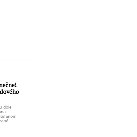
onečne!
idového
ku dole
ana
 Štefanom
rená
ovidu-19″
a tlačovka