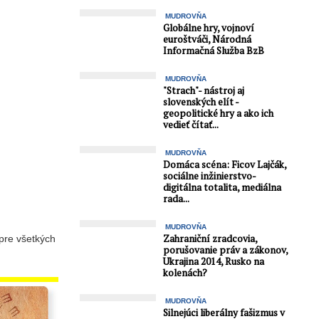
MUDROVŇA
Globálne hry, vojnoví
euroštváči, Národná
Informačná Služba BzB
MUDROVŇA
"Strach"- nástroj aj
slovenských elít -
geopolitické hry a ako ich
vedieť čítať...
MUDROVŇA
Domáca scéna: Ficov Lajčák,
sociálne inžinierstvo-
digitálna totalita, mediálna
rada...
MUDROVŇA
Zahraniční zradcovia,
re všetkých
porušovanie práv a zákonov,
Ukrajina 2014, Rusko na
kolenách?
MUDROVŇA
Silnejúci liberálny fašizmus v