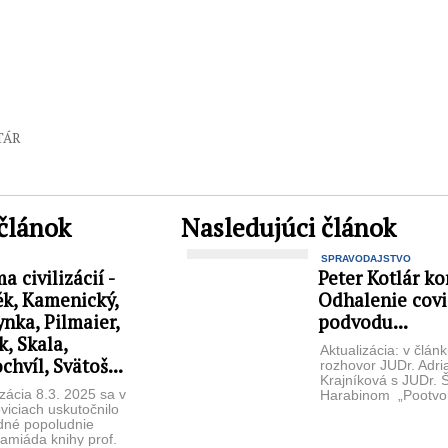
TÁR
článok
Nasledujúci článok
SPRAVODAJSTVO
a civilizácií -
Peter Kotlár k
ěk, Kamenický,
Odhalenie cov
nka, Pilmaier,
podvodu...
k, Skala,
Aktualizácia: v člán
chvíl, Svätoš...
rozhovor JUDr. Adri
Krajníková s JUDr.
izácia 8.3. 2025 sa v
Harabinom „Pootvo
viciach uskutočnilo
Pandorina skrinka C
dné popoludnie
Dnešná elektrizujúc
amiáda knihy prof.
Petra ...