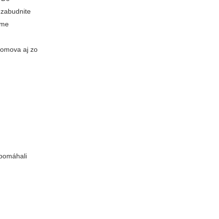
ezabudnite
eme
domova aj zo
 pomáhali