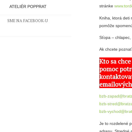
stránke
www.tord
ATELIÉR POPPRAT
Kniha, ktorá det
SME NA FACEBOOK-U
pomôže spomenú
Sťopa – chlapec, 
Ak chcete poznať 
Kto sa chce
pomoc potr
kontaktova
emailových
bzb-zapad@bratz
bzb-stred@bratz
bzb-vychod@brat
Je to rozdelené 
adresu, Stredné 