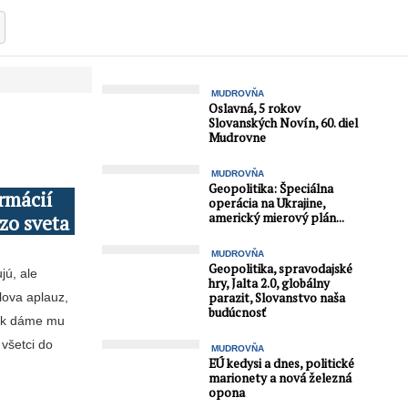
MUDROVŇA
Oslavná, 5 rokov
Slovanských Novín, 60. diel
Mudrovne
MUDROVŇA
Geopolitika: Špeciálna
rmácií
operácia na Ukrajine,
americký mierový plán...
zo sveta
MUDROVŇA
Geopolitika, spravodajské
jú, ale
hry, Jalta 2.0, globálny
lova aplauz,
parazit, Slovanstvo naša
budúcnosť
Tak dáme mu
všetci do
MUDROVŇA
EÚ kedysi a dnes, politické
marionety a nová železná
opona