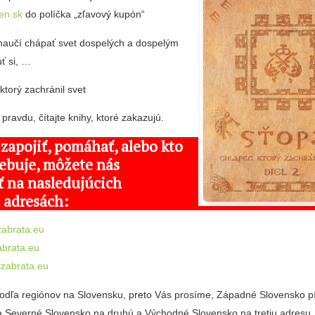
en.sk
do políčka „zľavový kupón“
i naučí chápať svet dospelých a dospelým
ť si, …
ktorý zachránil svet
pravdu, čítajte knihy, ktoré zakazujú.
 zapojiť, pomáhať, alebo kto
ebuje, môžete nás
ť na nasledujúcich
 adresách:
abrata.eu
abrata.eu
zabrata.eu
podľa regiónov na Slovensku, preto Vás prosíme, Západné Slovensko p
a Severné Slovensko na druhú a Východné Slovensko na tretiu adresu