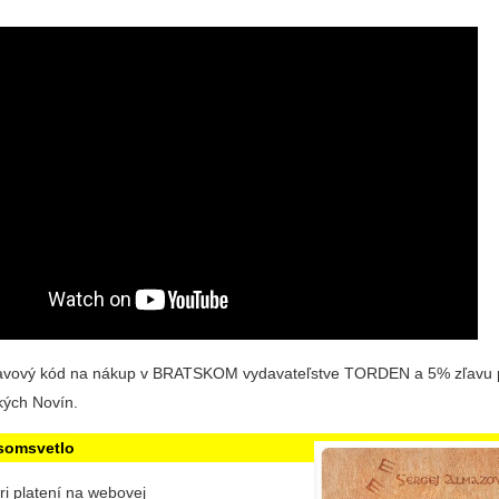
avový kód na nákup v BRATSKOM vydavateľstve TORDEN a 5% zľavu p
kých Novín.
somsvetlo
ri platení na webovej