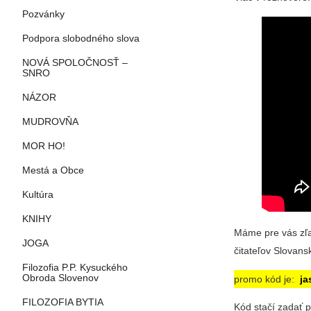
Pozvánky
Podpora slobodného slova
NOVÁ SPOLOČNOSŤ –
SNRO
NÁZOR
MUDROVŇA
MOR HO!
Mestá a Obce
Kultúra
KNIHY
Máme pre vás zľ
JOGA
čitateľov Slovans
Filozofia P.P. Kysuckého
Obroda Slovenov
promo kód je:
ja
FILOZOFIA BYTIA
Kód stačí zadať p