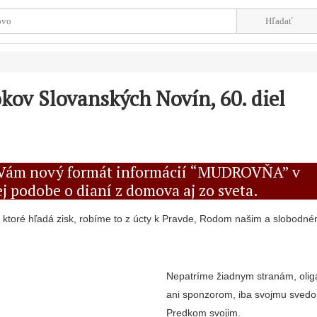
okov Slovanských Novín, 60. diel
Vám nový formát informácií “MUDROVŇA” v
j podobe o dianí z domova aj zo sveta.
ktoré hľadá zisk, robíme to z úcty k Pravde, Rodom našim a slobod
Nepatríme žiadnym stranám, oli
ani sponzorom, iba svojmu sved
Predkom svojim.