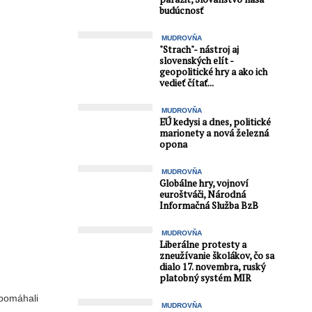
budúcnosť
MUDROVŇA
"Strach"- nástroj aj
slovenských elít -
geopolitické hry a ako ich
vedieť čítať...
MUDROVŇA
EÚ kedysi a dnes, politické
marionety a nová železná
opona
MUDROVŇA
Globálne hry, vojnoví
euroštváči, Národná
Informačná Služba BzB
MUDROVŇA
Liberálne protesty a
zneužívanie školákov, čo sa
dialo 17. novembra, ruský
platobný systém MIR
 pomáhali
MUDROVŇA