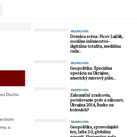
MUDROVŇA
Domáca scéna: Ficov Lajčák,
sociálne inžinierstvo-
digitálna totalita, mediálna
rada...
MUDROVŇA
Geopolitika: Špeciálna
operácia na Ukrajine,
americký mierový plán...
MUDROVŇA
nému Duchu
Zahraniční zradcovia,
porušovanie práv a zákonov,
Ukrajina 2014, Rusko na
kolenách?
garchom
MUDROVŇA
Geopolitika, spravodajské
omiu a
hry, Jalta 2.0, globálny
parazit, Slovanstvo naša