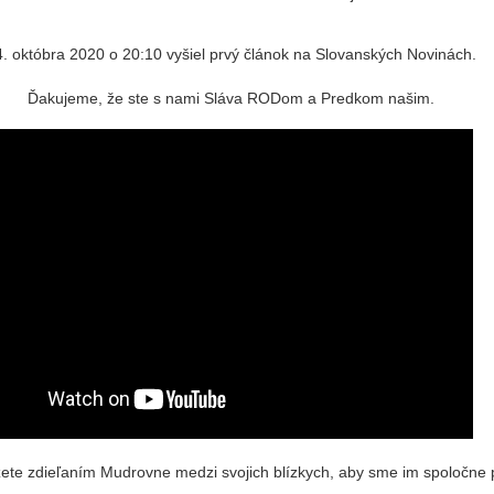
4. októbra 2020 o 20:10 vyšiel prvý článok na Slovanských Novinách.
Ďakujeme, že ste s nami Sláva RODom a Predkom našim.
ete zdieľaním Mudrovne medzi svojich blízkych, aby sme im spoločne