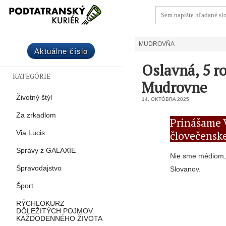
MUDROVŇA
Aktuálne číslo
Oslavná, 5 r
KATEGÓRIE
Mudrovne
Životný štýl
14. OKTÓBRA 2025
Za zrkadlom
Prinášame 
človečenske
Via Lucis
Správy z GALAXIE
Nie sme médiom, 
Spravodajstvo
Slovanov.
Šport
RÝCHLOKURZ
DÔLEŽITÝCH POJMOV
KAŽDODENNÉHO ŽIVOTA