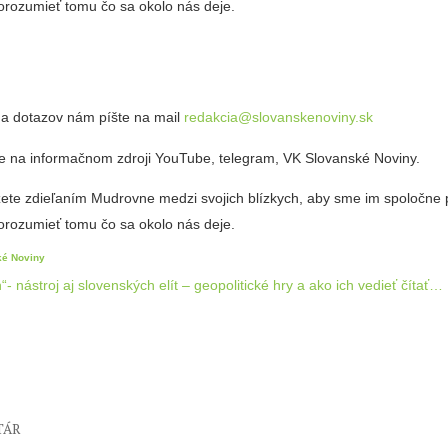
orozumieť tomu čo sa okolo nás deje.
 a dotazov nám píšte na mail
redakcia@slovanskenoviny.sk
e na informačnom zdroji YouTube, telegram, VK Slovanské Noviny.
ete zdieľaním Mudrovne medzi svojich blízkych, aby sme im spoločne
orozumieť tomu čo sa okolo nás deje.
ké Noviny
“- nástroj aj slovenských elít – geopolitické hry a ako ich vedieť čítať…
TÁR