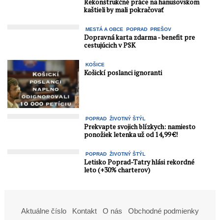
Rekonštrukčné práce na hanušovskom
kaštieli by mali pokračovať
MESTÁ A OBCE
POPRAD
PREŠOV
Dopravná karta zdarma - benefit pre
cestujúcich v PSK
KOŠICE
Košickí poslanci ignoranti
POPRAD
ŽIVOTNÝ ŠTÝL
Prekvapte svojich blízkych: namiesto
ponožiek letenka už od 14,99 €!
POPRAD
ŽIVOTNÝ ŠTÝL
Letisko Poprad-Tatry hlási rekordné
leto (+30% charterov)
Aktuálne číslo
Kontakt
O nás
Obchodné podmienky