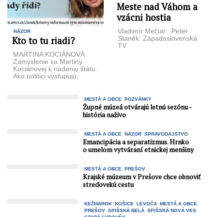
Meste nad Váhom a
vzácni hostia
Vladimír Mečiar: Peter
NÁZOR
Kto to tu riadi?
Staněk: Západoslovenská
TV
MARTINA KOCIÁNOVÁ
Zamyslenie sa Martiny
Kociánovej k riadeniu štátu.
Ako politici vystupujú,
komunikujú a konajú? Majú
na to rovnaký manuál, ...
MESTÁ A OBCE
POZVÁNKY
Župné múzeá otvárajú letnú sezónu -
história naživo
MESTÁ A OBCE
NÁZOR
SPRAVODAJSTVO
Emancipácia a separatizmus. Hrnko
o umelom vytváraní etnickej menšiny
MESTÁ A OBCE
PREŠOV
Krajské múzeum v Prešove chce obnoviť
stredovekú cestu
KEŽMAROK
KOŠICE
LEVOČA
MESTÁ A OBCE
PREŠOV
SPIŠSKÁ BELÁ
SPIŠSKÁ NOVÁ VES