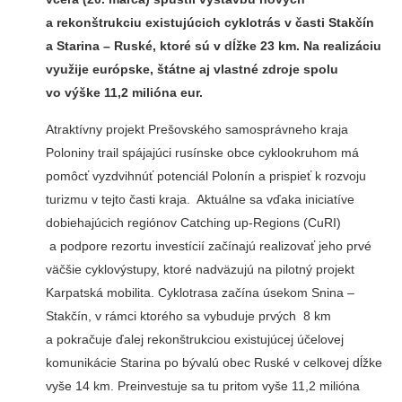
a rekonštrukciu existujúcich cyklotrás v časti Stakčín
a Starina – Ruské, ktoré sú v dĺžke 23 km. Na realizáciu
využije európske, štátne aj vlastné zdroje spolu
vo výške 11,2 milióna eur.
Atraktívny projekt Prešovského samosprávneho kraja
Poloniny trail spájajúci rusínske obce cyklookruhom má
pomôcť vyzdvihnúť potenciál Polonín a prispieť k rozvoju
turizmu v tejto časti kraja. Aktuálne sa vďaka iniciatíve
dobiehajúcich regiónov Catching up-Regions (CuRI)
a podpore rezortu investícií začínajú realizovať jeho prvé
väčšie cyklovýstupy, ktoré nadväzujú na pilotný projekt
Karpatská mobilita. Cyklotrasa začína úsekom Snina –
Stakčín, v rámci ktorého sa vybuduje prvých 8 km
a pokračuje ďalej rekonštrukciou existujúcej účelovej
komunikácie Starina po bývalú obec Ruské v celkovej dĺžke
vyše 14 km. Preinvestuje sa tu pritom vyše 11,2 milióna