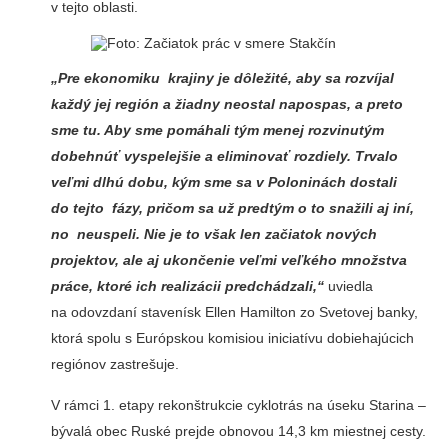
v tejto oblasti.
„Pre ekonomiku krajiny je dôležité, aby sa rozvíjal
každý jej región a žiadny neostal napospas, a preto
sme tu. Aby sme pomáhali tým menej rozvinutým
dobehnúť vyspelejšie a eliminovať rozdiely. Trvalo
veľmi dlhú dobu, kým sme sa v Poloninách dostali
do tejto fázy, pričom sa už predtým o to snažili aj iní,
no neuspeli. Nie je to však len začiatok nových
projektov, ale aj ukončenie veľmi veľkého množstva
práce, ktoré ich realizácii predchádzali,“
uviedla
na odovzdaní stavenísk Ellen Hamilton zo Svetovej banky,
ktorá spolu s Európskou komisiou iniciatívu dobiehajúcich
regiónov zastrešuje.
V rámci 1. etapy rekonštrukcie cyklotrás na úseku Starina –
bývalá obec Ruské prejde obnovou 14,3 km miestnej cesty.