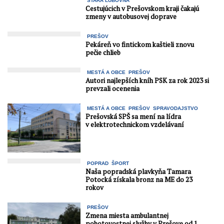
STARÁ ĽUBOVŇA
Cestujúcich v Prešovskom kraji čakajú
zmeny v autobusovej doprave
PREŠOV
Pekáreň vo fintickom kaštieli znovu
pečie chlieb
MESTÁ A OBCE
PREŠOV
Autori najlepších kníh PSK za rok 2023 si
prevzali ocenenia
MESTÁ A OBCE
PREŠOV
SPRAVODAJSTVO
Prešovská SPŠ sa mení na lídra
v elektrotechnickom vzdelávaní
POPRAD
ŠPORT
Naša popradská plavkyňa Tamara
Potocká získala bronz na ME do 23
rokov
PREŠOV
Zmena miesta ambulantnej
pohotovostnej služby v Prešove od 1.