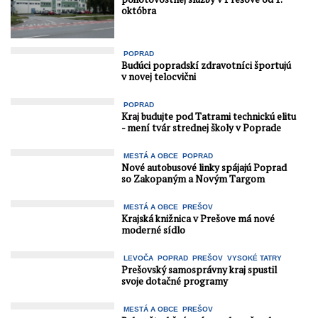
októbra
POPRAD
Budúci popradskí zdravotníci športujú
v novej telocvični
POPRAD
Kraj budujte pod Tatrami technickú elitu
- mení tvár strednej školy v Poprade
MESTÁ A OBCE
POPRAD
Nové autobusové linky spájajú Poprad
so Zakopaným a Novým Targom
MESTÁ A OBCE
PREŠOV
Krajská knižnica v Prešove má nové
moderné sídlo
LEVOČA
POPRAD
PREŠOV
VYSOKÉ TATRY
Prešovský samosprávny kraj spustil
svoje dotačné programy
MESTÁ A OBCE
PREŠOV