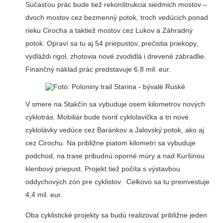
Súčasťou prác bude tiež rekonštrukcia siedmich mostov –
dvoch mostov cez bezmenný potok, troch vedúcich ponad
rieku Cirocha a taktiež mostov cez Lukov a Záhradný
potok. Opraví sa tu aj 54 priepustov, prečistia priekopy,
vydláždi rigol, zhotovia nové zvodidlá i drevené zábradlie.
Finančný náklad prác predstavuje 6,8 mil. eur.
V smere na Stakčín sa vybuduje osem kilometrov nových
cyklotrás. Mobiliár bude tvoriť cyklolavička a tri nové
cyklolávky vedúce cez Baránkov a Jalovský potok, ako aj
cez Cirochu. Na približne piatom kilometri sa vybuduje
podchod, na trase pribudnú oporné múry a nad Kuršinou
klenbový priepust. Projekt tiež počíta s výstavbou
oddychových zón pre cyklistov. Celkovo sa tu preinvestuje
4,4 mil. eur.
Oba cyklistické projekty sa budú realizovať približne jeden