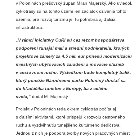
v Poloninách prešovský župan Milan Majerský. Ako uviedol,
cyklotrasy sú na tomto území len začiatok oživenia tohto
územia, pre rozvoj turizmu je tu potrebná aj ďalšia
infraštruktúra.
„V rámci iniciatívy CuRI sú cez rezort hospodárstva
podporení tunajší malí a strední podnikatelia, ktorých
projektové zámery za 4,5 mil. eur prinesú modernizáciu
miestnych ubytovacích zaradení a inovácie služieb
v cestovnom ruchu. Výsledkom bude kompletný balík,
ktorý pomôže Národnému parku Poloniny dostať sa
do hľadáčika turistov z Európy, ba z celého
sveta,“
dodal M. Majerský.
Projekt v Poloninách teda okrem cyklotrás počíta aj
s ďalšími aktivitami, ktoré prispejú k rozvoju cestovného
ruchu a vyzdvihnutiu tunajšieho kultúrneho dedičstva.
Jednou z nich je podpora tvorby nových pracovných miest