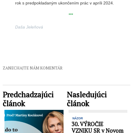
rok s predpokladaným ukončením prác v apríli 2024.
***
Daša Jeleňová
ZANECHAJTE NÁM KOMENTÁR
Predchadzajúci
Nasledujúci
článok
článok
NÁZOR
30. VÝROČIE
VZNIKU SR v Novom