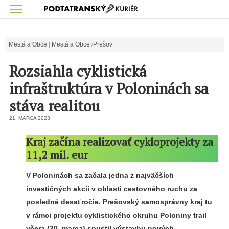
Mestá a Obce
Mestá a Obce
Prešov
Rozsiahla cyklistická
infraštruktúra v Poloninách sa
stáva realitou
21. MARCA 2023
Kraj začína realizovať cykloprojekty za
11,2 mil. eur
V Poloninách sa začala jedna z najväčších
investičných akcií v oblasti cestovného ruchu za
posledné desaťročie. Prešovský samosprávny kraj tu
v rámci projektu cyklistického okruhu Poloniny trail
včera (20. marca) spustil výstavbu nových