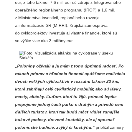
eur, z toho takmer 7,6 mil. eur sú zdroje z Integrovaného
operačného regionálneho programu (IROP) a 1,6 mil.
z Ministerstva investícií, regionálneho rozvoja
a informatizácie SR (MIRRI). Krajská samospráva
do cykloprojektov investuje aj vlastné financie, ktoré sú
vo výške viac ako 2 milióny eur.
„Poloniny ožívajú a ja mám z toho úprimnú radosť. Po
rokoch príprav a hľadania financií spúšťame realizáciu
dvoch veľkých cykloaktivít v rozsahu takmer 23 km,
ktoré zahŕňajú celý cyklistický mobiliár, ako sú lávky,
mosty, altánky. Ľuďom, ktorí tu žijú, prinesú lepšie
prepojenie jednej časti parku s druhým a privedú sem
ďalších turistov, ktorí tak budú môcť vidieť tunajšie
bukové pralesy, drevené kostolíky, ale aj spoznať
poloninské tradície, zvyky či kuchyňu,“
priblížil zámery