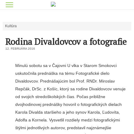
Kultúra
Rodina Divaldovcov a fotografie
12. FEBRUÁRA 2016
Minulú sobotu sa v Čajovni U vlka v Starom Smokovci
uskutočnila prednáška na tému Fotografické dielo
Divaldovcov. Prednášajúcim bol Prof. RNDr. Miroslav
Repčák, DrSc. z Košíc, ktorý sa rodine Divaldovcov venuje
od svojich stredoškolských čias. Počas približne
dvojhodinovej prednášky hovoril o fotografických dielach
Karola Divalda staršieho a jeho synov Karola, Ľudovíta,
Adolfa a Kornela. Vysvetlil rozdiely medzi fotografickými
štýlmi jednotlivých autorov, predstavil najznámejšie