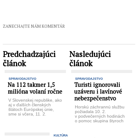
ZANECHAJTE NÁM KOMENTÁR
Predchadzajúci
Nasledujúci
článok
článok
SPRAVODAJSTVO
SPRAVODAJSTVO
Na 112 takmer 1,5
Turisti ignorovali
milióna volaní ročne
uzáveru i lavínové
nebezpečenstvo
V Slovenskej republike, ako
aj v ďalších členských
Horskú záchrannú službu
štátoch Európskej únie,
požiadala 10. 2.
sme si včera, 11. 2.
v podvečerných hodinách
pripomenuli Európsky deň
o pomoc skupina štyroch
112, ktorý ...
Slovákov. Počas túry zo
Sedla pod Ostrvou smerom
na ...
KULTÚRA