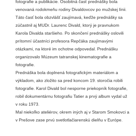
fotografie a publikácie. Osobitná časť prednášky bola
venovaná rodokmeňu rodiny Divaldovcov po mužskej línii.
Táto časť bola obzvlášť zaujímavá, keďže prednášky sa
zúčastnil aj MUDr. Laurenc Divald, ktorý je pravnukom
Karola Divalda staršieho. Po skončení prednášky oslovili
prítomní účastníci profesora Repčáka zaujímavými
otázkami, na ktoré im ochotne odpovedal. Prednášku
organizovalo Múzeum tatranskej kinematografie a
fotografie.
Prednáška bola doplnená fotografickým materiálom a
výkladom, ako zložito sa pred koncom 19. storočia robili
fotografie. Karol Divald bol nesporne priekopník fotografie,
robil dokumentárnu fotografiu Tatier a prvý album vydal už
v roku 1973.
Mal niekoľko ateliérov, okrem iných aj v Starom Smokovci a
v Prešove zase prvú svetlotlačiarenskú dielňu v Európe.