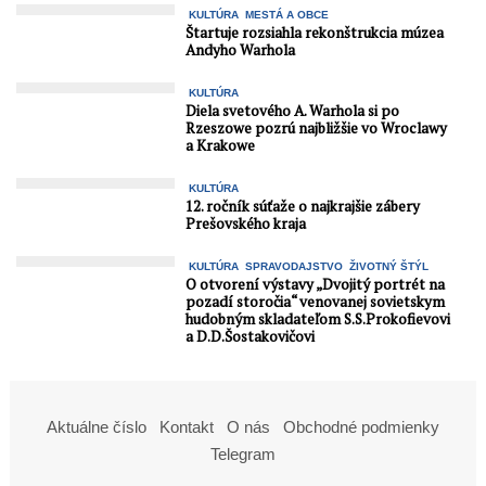
KULTÚRA
MESTÁ A OBCE
Štartuje rozsiahla rekonštrukcia múzea
Andyho Warhola
KULTÚRA
Diela svetového A. Warhola si po
Rzeszowe pozrú najbližšie vo Wroclawy
a Krakowe
KULTÚRA
12. ročník súťaže o najkrajšie zábery
Prešovského kraja
KULTÚRA
SPRAVODAJSTVO
ŽIVOTNÝ ŠTÝL
O otvorení výstavy „Dvojitý portrét na
pozadí storočia“ venovanej sovietskym
hudobným skladateľom S.S.Prokofievovi
a D.D.Šostakovičovi
Aktuálne číslo
Kontakt
O nás
Obchodné podmienky
Telegram