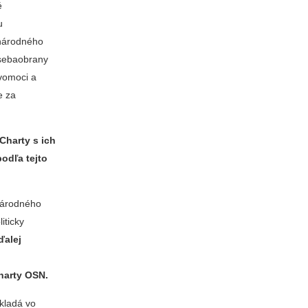
é
u
inárodného
 sebaobrany
ávomoci a
e za
Charty s ich
odľa tejto
inárodného
iticky
ďalej
harty OSN.
kladá vo