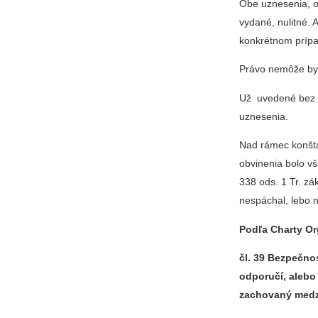
Obe uznesenia, o
vydané, nulitné. 
konkrétnom prípa
Právo nemôže byt
Už uvedené bez 
uznesenia.
Nad rámec konšta
obvinenia bolo v
338 ods. 1 Tr. zá
nespáchal, lebo 
Podľa Charty O
čl. 39 Bezpečnos
odporučí, alebo
zachovaný medz