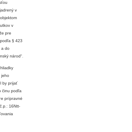
sťou
jadrený v
 objektom
utkov v
 že pre
 podľa § 423
. a do
inský národ“.
hliadky
 jeho
 by prijať
o činu podľa
pre prípravné
.p.: 16Ntt-
ľovania