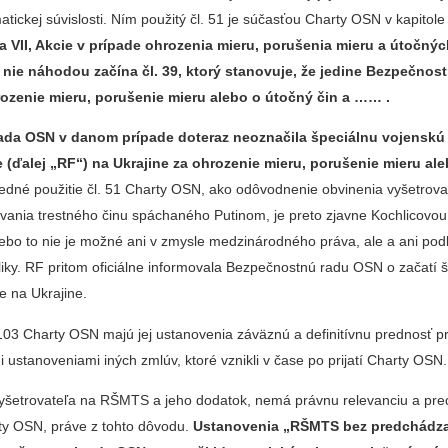
tickej súvislosti. Ním použitý čl. 51 je súčasťou Charty OSN v kapitole
a VII, Akcie v prípade ohrozenia mieru, porušenia mieru a útočnýc
a nie náhodou začína čl. 39, ktorý stanovuje, že jedine Bezpečnos
hrozenie mieru, porušenie mieru alebo o útočný čin
a …… .
ada OSN v danom prípade doteraz neoznačila špeciálnu vojenskú
 (ďalej „RF“) na Ukrajine za ohrozenie mieru, porušenie mieru ale
edné použitie čl. 51 Charty OSN, ako odôvodnenie obvinenia vyšetrov
ovania trestného činu spáchaného Putinom, je preto zjavne Kochlicovou
ebo to nie je možné ani v zmysle medzinárodného práva, ale a ani pod
iky. RF pritom oficiálne informovala Bezpečnostnú radu OSN o začatí š
e na Ukrajine.
103 Charty OSN majú jej ustanovenia záväznú a definitívnu prednosť p
 ustanoveniami iných zmlúv, ktoré vznikli v čase po prijatí Charty OSN.
yšetrovateľa na RŠMTS a jeho dodatok, nemá právnu relevanciu a pre
rty OSN, práve z tohto dôvodu.
Ustanovenia „RŠMTS bez predchádz