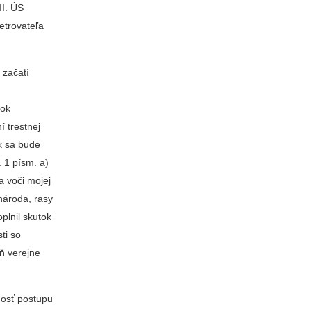
II. ÚS
etrovateľa
 začatí
tok
 trestnej
k sa bude
 1 písm. a)
a voči mojej
národa, rasy
plnil skutok
ti so
ň verejne
nosť postupu