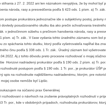
ho stíhania z 27. 2. 2022 ani len náznakom nevyplýva, že by mohol byť
benia národa, rasy a presvedčenia podľa § 423 ods. 1 písm. a) Tr. zák.
om postupe prokurátora jednoznačne ide o subjektívny postoj, právny 
cii dovtedy posudzovaného skutku iba ako prečin schvaľovania trestnéh
 zák. v jednočinnom súbehu s prečinom hanobenia národa, rasy a pres
 1 písm. a) Tr. zák.. V čase vydania tohto úradného záznamu som bol p
 zo spáchania tohto skutku, ktorý podľa vyšetrovateľa napĺňal iba zna
tného činu podľa § 338 ods. 1 Tr. zák.. Úradný záznam bol vyšetrovate
04.2022. Aj z tohto dôvodu preto procesne rozhodovať o mojej sťažnos
šie Honzovi nadriadený prokurátor podľa § 190 ods. 2 písm. a) Tr. por.
 rozhodnuté postupom podľa § 190 ods. 1 Tr. por., je prokurátor ÚŠP p
tný spis na rozhodnutie najbližšiemu nadriadenému, ktorým, pre notor
i mojej osobe nemôže byť Lipšic.
i poukazujem na súčasnú prax Generálnej
ri rozhodovaní o návrhoch na zrušenie právoplatných rozhodnutí v prí
3 Tr. por., kde v obdobných prípadoch, rozhodnutia prokurátorov, ktorý