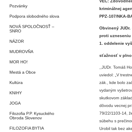
VEC:
Zdôvodneni
Pozvánky
kriminálnej agen
PPZ-107/NKA-BA
Podpora slobodného slova
NOVÁ SPOLOČNOSŤ –
Obvinený JUDr. 
SNRO
proti uzneseniu 
NÁZOR
1. oddelenie vy
MUDROVŇA
sťažnosť v plno
MOR HO!
,,JUDr. Tomáš Ho
Mestá a Obce
uviedol: „V trestn
zák., kde bolo za
Kultúra
vydaným vyšetro
KNIHY
skutkovom základ
JOGA
dôvodu vecnej pr
79/22/1103-14, ž
Filozofia P.P. Kysuckého
Obroda Slovenov
súbehu s prečino
FILOZOFIA BYTIA
Urobil tak bez ak