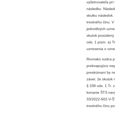
vyšetrovateľa pri
následku. Následo
skutku následok.
trestného činu. V
jednotlivých uzne
skutok posúdený 
ods. 1 písm. a) T
uznesenia o vzne
Rovnako sudca pr
prekvapujúco nep
preskúmaní by ne
záver, že skutok
§ 338 ods. 1 Tr. 
konanie ŠTS navy
33/2022-602-V-ŠTS
trestného činu po