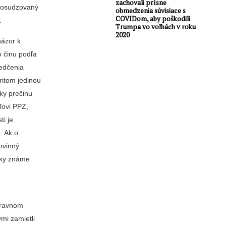
zachovali prísne
 posudzovaný
obmedzenia súvisiace s
COVIDom, aby poškodili
.
Trumpa vo voľbách v roku
2020
názor k
o činu podľa
vedčenia
ritom jedinou
ky prečinu
ľovi PPZ,
ti je
. Ak o
ovinný
icky známe
pravnom
mi zamietli