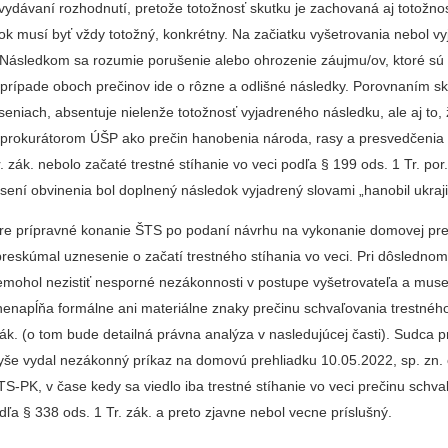
 vydávaní rozhodnutí, pretože totožnosť skutku je zachovaná aj totožno
k musí byť vždy totožný, konkrétny. Na začiatku vyšetrovania nebol vy
 Následkom sa rozumie porušenie alebo ohrozenie záujmu/ov, ktoré sú
 prípade oboch prečinov ide o rôzne a odlišné následky. Porovnaním sk
seniach, absentuje nielenže totožnosť vyjadreného následku, ale aj to,
prokurátorom ÚŠP ako prečin hanobenia národa, rasy a presvedčenia
r. zák. nebolo začaté trestné stíhanie vo veci podľa § 199 ods. 1 Tr. por
sení obvinenia bol doplnený následok vyjadrený slovami „hanobil ukraj
e prípravné konanie ŠTS po podaní návrhu na vykonanie domovej pre
reskúmal uznesenie o začatí trestného stíhania vo veci. Pri dôslednom
mohol nezistiť nesporné nezákonnosti v postupe vyšetrovateľa a musel
 nenapĺňa formálne ani materiálne znaky prečinu schvaľovania trestnéh
zák. (o tom bude detailná právna analýza v nasledujúcej časti). Sudca 
še vydal nezákonný príkaz na domovú prehliadku 10.05.2022, sp. zn. č
-PK, v čase kedy sa viedlo iba trestné stíhanie vo veci prečinu schva
dľa § 338 ods. 1 Tr. zák. a preto zjavne nebol vecne príslušný.