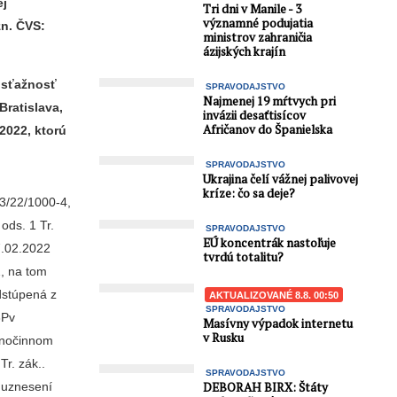
ej
Tri dni v Manile - 3
významné podujatia
zn. ČVS:
ministrov zahraničia
ázijských krajín
 sťažnosť
SPRAVODAJSTVO
Najmenej 19 mŕtvych pri
Bratislava,
invázii desaťtisícov
Afričanov do Španielska
2022, ktorú
SPRAVODAJSTVO
Ukrajina čelí vážnej palivovej
kríze: čo sa deje?
3/22/1000-4,
 ods. 1 Tr.
SPRAVODAJSTVO
EÚ koncentrák nastoľuje
27.02.2022
tvrdú totalitu?
, na tom
dstúpená z
AKTUALIZOVANÉ 8.8. 00:50
SPRAVODAJSTVO
3Pv
Masívny výpadok internetu
v Rusku
dnočinnom
r. zák..
SPRAVODAJSTVO
DEBORAH BIRX: Štáty
v uznesení