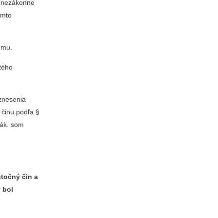
e nezákonne
omto
omu.
tého
znesenia
 činu podľa §
zák. som
útočný čin a
 bol