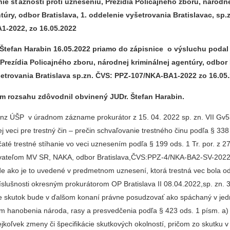
e sťažnosti proti uzneseniu, Prezídia Policajného zboru, národn
túry, odbor Bratislava, 1. oddelenie vyšetrovania Bratislavac, sp.
1-2022, zo 16.05.2022
Štefan Harabin 16.05.2022 priamo do zápisnice o výsluchu podal
Prezídia Policajného zboru, národnej kriminálnej agentúry, odbor 
šetrovania Bratislava sp.zn. ČVS: PPZ-107/NKA-BA1-2022 zo 16.05.
m rozsahu zdôvodnil obvinený JUDr. Štefan Harabin.
nz ÚŠP v úradnom zázname prokurátor z 15. 04. 2022 sp. zn. VII Gv5
ej veci pre trestný čin – prečin schvaľovanie trestného činu podľa § 338
čaté trestné stíhanie vo veci uznesením podľa § 199 ods. 1 Tr. por. z 
vateľom MV SR, NAKA, odbor Bratislava,ČVS:PPZ-4/NKA-BA2-SV-2022
e ako je to uvedené v predmetnom uznesení, ktorá trestná vec bola o
íslušnosti okresným prokurátorom OP Bratislava II 08.04.2022,sp. zn. 
e skutok bude v ďalšom konaní právne posudzovať ako spáchaný v je
m hanobenia národa, rasy a presvedčenia podľa § 423 ods. 1 písm. a) T
ejkoľvek zmeny či špecifikácie skutkových okolností, pričom zo skutku 