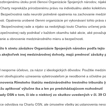
 ozbrojenému útoku proti členovi Organizácie Spojených národov, nijak
o Charty neprekáža prirodzenému právu na individuálnu alebo kolektívn
 Bezpečnostná rada neurobí potrebné opatrenia na zachovanie medz
sti. Opatrenia urobené členmi organizácie pri vykonávaní tohto práva
 Bezpečnostnej rade a nijako sa nedotýkajú touto Chartou určenej pr
zpečnostnej rady podnikať v každom okamihu také akcie, aké považuj
anie a obnovenie medzinárodného mieru a bezpečnosti.
ošlo k stretu záväzkov Organizácie Spojených národov podľa tejto 
 akejkoľvek inej medzinárodnej dohody, majú prednosť záväzky p
il nesporne účelovo, za názor z ideologických dôvodov. Použitie medz
ní obviňujúceho uznesenia vyšetrovateľom je neodborné a očividne pol
novenia Rímskeho štatútu medzinárodného trestného tribunálu (
žu aplikovať
výlučne iba a len po predchádzajúcom rozhodnutí
ady OSN o tom, či ide o niektorý zo skutkov uvedených v čl. 39 C
síce odvoláva na Chartu OSN, ale úmyselne všetky jej ustanovenia nevy