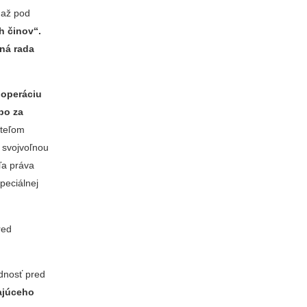
 až pod
h činov“.
tná rada
 operáciu
bo za
ateľom
 svojvoľnou
ľa práva
peciálnej
red
dnosť pred
ajúceho