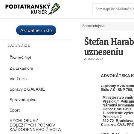
Spravodajstvo
Aktuálne číslo
Štefan Harab
KATEGÓRIE
uzneseniu
Životný štýl
2. JÚNA 2022
Za zrkadlom
ADVOKÁTSKA K
Via Lucis
zapísaný v zozna
Správy z GALAXIE
Sídlo AK: SNP 708,
Galan
Ministerstvo vnútr
Spravodajstvo
Prezídium Policaj
Národná krimináln
Odbor Bratislava
Šport
1. oddelenie vyšet
Pribinova 2
RÝCHLOKURZ
812 72 Bratislava
K sp. zn.: ČVS: P
DÔLEŽITÝCH POJMOV
KAŽDODENNÉHO ŽIVOTA