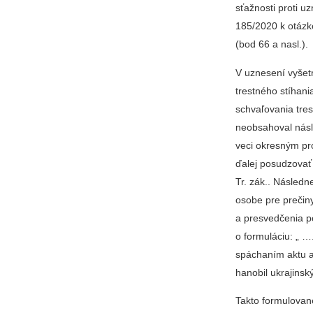
sťažnosti proti u
185/2020 k otázke
(bod 66 a nasl.).
V uznesení vyšet
trestného stíhania
schvaľovania tres
neobsahoval nás
veci okresným pr
ďalej posudzovať
Tr. zák.. Následn
osobe pre prečiny
a presvedčenia po
o formuláciu: „ …
spáchaním aktu ag
hanobil ukrajinsk
Takto formulovan