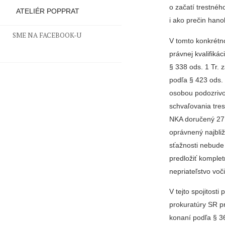
o začatí trestné
ATELIÉR POPPRAT
i ako prečin hano
SME NA FACEBOOK-U
V tomto konkrétn
právnej kvalifiká
§ 338 ods. 1 Tr.
podľa § 423 ods.
osobou podozrivou
schvaľovania tres
NKA doručený 27.
oprávnený najbliž
sťažnosti nebude
predložiť komple
nepriateľstvo voč
V tejto spojitost
prokuratúry SR p
konaní podľa § 36