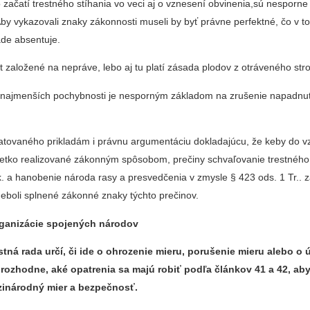
 začatí trestného stíhania vo veci aj o vznesení obvinenia,sú nesporn
Aby vykazovali znaky zákonnosti museli by byť právne perfektné, čo v t
de absentuje.
 založené na nepráve, lebo aj tu platí zásada plodov z otráveného str
najmenších pochybnosti je nesporným základom na zrušenie napadnu
tovaného prikladám i právnu argumentáciu dokladajúcu, že keby do v
šetko realizované zákonným spôsobom, prečiny schvaľovanie trestného
k. a hanobenie národa rasy a presvedčenia v zmysle § 423 ods. 1 Tr.. 
neboli splnené zákonné znaky týchto prečinov.
rganizácie spojených národov
tná rada určí, či ide o ohrozenie mieru, porušenie mieru alebo o 
 rozhodne, aké opatrenia sa majú robiť podľa článkov 41 a 42, aby
inárodný mier a bezpečnosť.