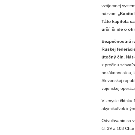
vzájomnej systema
názvom
„Kapitol
Táto kapitola s
určí, či ide o o
Bezpečnostná r
Ruskej federácie
útočný čin.
Násl
z prečinu schvaľ
nezákonnosťou, l
Slovenskej republ
vojenskej operáci
V zmysle článku 
akýmikoľvek inými
Odvolávanie sa v
čl. 39 a 103 Cha