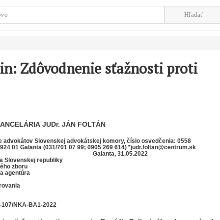
in: Zdôvodnenie sťažnosti proti
ANCELÁRIA
JUDr. JÁN FOLTÁN
me advokátov Slovenskej advokátskej komory, číslo osvedčenia: 0558
 924 01 Galanta (031/701 07 99; 0905 269 614) *judr.foltan@centrum.sk
ta, 31.05.2022
a Slovenskej republiky
ného zboru
a agentúra
rovania
PZ-107/NKA-BA1-2022