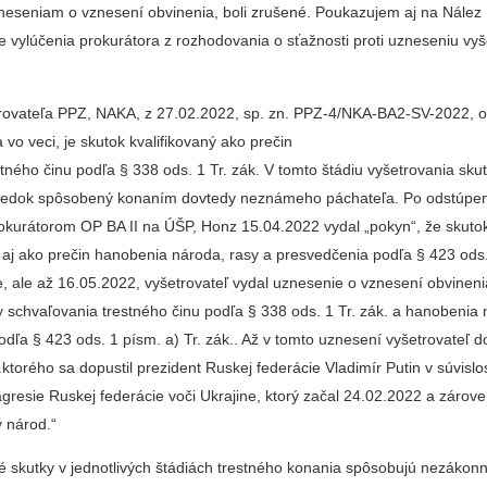
zneseniam o vznesení obvinenia, boli zrušené. Poukazujem aj na Nález 
 vylúčenia prokurátora z rozhodovania o sťažnosti proti uzneseniu vyš
rovateľa PPZ, NAKA, z 27.02.2022, sp. zn. PPZ-4/NKA-BA2-SV-2022, o
 vo veci, je skutok kvalifikovaný ako prečin
tného činu podľa § 338 ods. 1 Tr. zák. V tomto štádiu vyšetrovania sku
ledok spôsobený konaním dovtedy neznámeho páchateľa. Po odstúpení
okurátorom OP BA II na ÚŠP, Honz 15.04.2022 vydal „pokyn“, že skuto
 aj ako prečin hanobenia národa, rasy a presvedčenia podľa § 423 ods.
e, ale až 16.05.2022, vyšetrovateľ vydal uznesenie o vznesení obvineni
 schvaľovania trestného činu podľa § 338 ods. 1 Tr. zák. a hanobenia 
dľa § 423 ods. 1 písm. a) Tr. zák.. Až v tomto uznesení vyšetrovateľ do
.ktorého sa dopustil prezident Ruskej federácie Vladimír Putin v súvislos
resie Ruskej federácie voči Ukrajine, ktorý začal 24.02.2022 a zárove
ý národ.“
é skutky v jednotlivých štádiách trestného konania spôsobujú nezákon