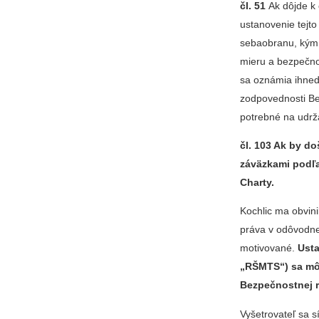
čl.
51
Ak dôjde k
ustanovenie tejt
sebaobranu, kým
mieru a bezpečno
sa oznámia ihneď
zodpovednosti Be
potrebné na udrž
čl. 103 Ak by d
záväzkami podľa
Charty.
Kochlic ma obvin
práva v odôvodne
motivované.
Usta
„RŠMTS“) sa mô
Bezpečnostnej r
Vyšetrovateľ sa 