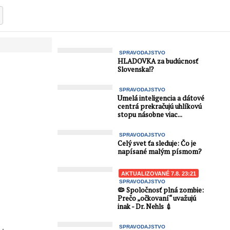
SPRAVODAJSTVO
HLADOVKA za budúcnosť
Slovenska⁉️
SPRAVODAJSTVO
Umelá inteligencia a dátové
centrá prekračujú uhlíkovú
stopu násobne viac...
SPRAVODAJSTVO
Celý svet ťa sleduje: Čo je
napísané malým písmom?
AKTUALIZOVANÉ 7.8. 23:21
SPRAVODAJSTVO
🦠 Spoločnosť plná zombie:
Prečo „očkovaní“ uvažujú
inak - Dr. Nehls 💉
SPRAVODAJSTVO