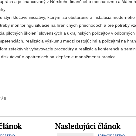
upráca a je financovaný z Nórskeho finančného mechanizmu a štátneh
iky.
ú štyri kľúčové iniciatívy, ktorými sú obstaranie a inštalácia modernéh
treby monitoringu situácie na hraničných priechodoch a pre potreby vz
zácia pilotných školení slovenských a ukrajinských policajtov v odbornýc
mpetenciách, realizácia výskumu medzi cestujúcimi a policajtmi na hra
ľom zefektívniť vybavovacie procedúry a realizácia konferencií a semi
 diskutovať o opatreniach na zlepšenie manažmentu hranice.
TÁR
článok
Nasledujúci článok
ODAJSTVO
SPRAVODAJSTVO