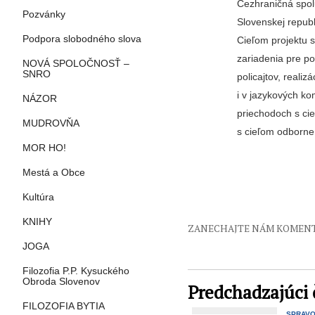
Cezhraničná spol
Pozvánky
Slovenskej republ
Podpora slobodného slova
Cieľom projektu s
zariadenia pre po
NOVÁ SPOLOČNOSŤ –
SNRO
policajtov, reali
i v jazykových ko
NÁZOR
priechodoch s cie
MUDROVŇA
s cieľom odborne
MOR HO!
Mestá a Obce
Kultúra
KNIHY
ZANECHAJTE NÁM KOMEN
JOGA
Filozofia P.P. Kysuckého
Obroda Slovenov
Predchadzajúci 
FILOZOFIA BYTIA
SPRAV