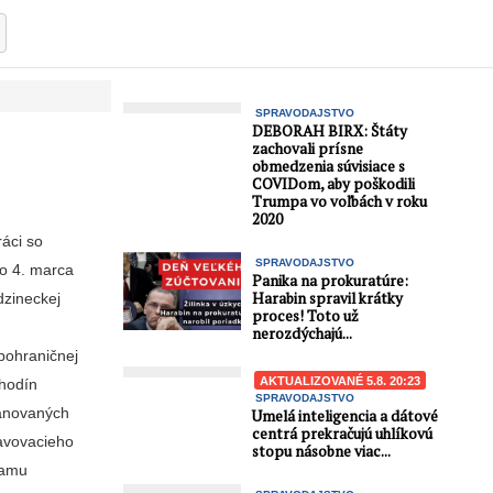
SPRAVODAJSTVO
DEBORAH BIRX: Štáty
zachovali prísne
obmedzenia súvisiace s
COVIDom, aby poškodili
Trumpa vo voľbách v roku
2020
ráci so
SPRAVODAJSTVO
do 4. marca
Panika na prokuratúre:
Harabin spravil krátky
dzineckej
proces! Toto už
nerozdýchajú...
 pohraničnej
AKTUALIZOVANÉ 5.8. 20:23
 hodín
SPRAVODAJSTVO
lánovaných
Umelá inteligencia a dátové
centrá prekračujú uhlíkovú
bavovacieho
stopu násobne viac...
ramu