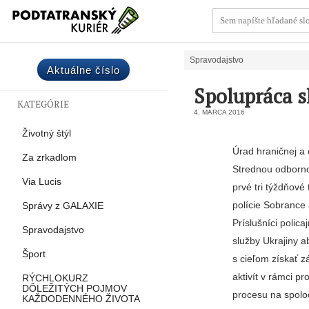
Spravodajstvo
Aktuálne číslo
Spolupráca sl
KATEGÓRIE
4. MARCA 2016
Životný štýl
Úrad hraničnej a 
Za zrkadlom
Strednou odborno
Via Lucis
prvé tri týždňové
polície Sobrance 
Správy z GALAXIE
Príslušníci polic
Spravodajstvo
služby Ukrajiny 
Šport
s cieľom získať 
aktivít v rámci p
RÝCHLOKURZ
DÔLEŽITÝCH POJMOV
procesu na spoloč
KAŽDODENNÉHO ŽIVOTA