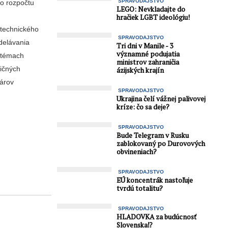
SPRAVODAJSTVO
o rozpočtu
LEGO: Nevkladajte do
hračiek LGBT ideológiu!
o technického
SPRAVODAJSTVO
delávania
Tri dni v Manile - 3
významné podujatia
h témach
ministrov zahraničia
ničných
ázijských krajín
nárov
SPRAVODAJSTVO
Ukrajina čelí vážnej palivovej
kríze: čo sa deje?
SPRAVODAJSTVO
Bude Telegram v Rusku
zablokovaný po Durovových
obvineniach?
SPRAVODAJSTVO
EÚ koncentrák nastoľuje
tvrdú totalitu?
SPRAVODAJSTVO
HLADOVKA za budúcnosť
Slovenska⁉️