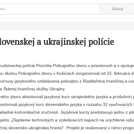
ovenskej a ukrajinskej polície
cudzineckej polície Prezídia Policajného zboru v priestoroch a v spolup
u školou Policajného zboru v Košiciach zorganizoval od 15. februára 
 turnusy jazykového vzdelávania policajtov z Riaditeľstva hraničnej a cu
a Štátnej hraničnej služby Ukrajiny.
ajného zboru absolvovali jazykový kurz ukrajinského jazyka a príslušníci
absolvovali jazykový kurz slovenského jazyka v rozsahu 32 vyučovacích
základné komunikačné zručnosti. Jazykové kurzy predstavujú jednu z p
rojektu „Zlepšenie technických a vzdelávacích kapacít na urýchlenie vy
nej slovensko-ukrajinskej hranici“. Projekt je realizovaný v rámci prog