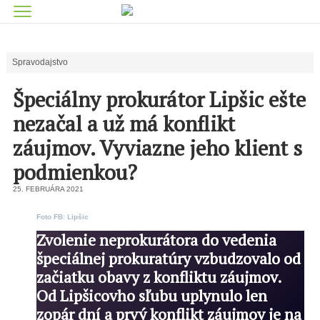
Spravodajstvo
Špeciálny prokurátor Lipšic ešte
nezačal a už má konflikt
záujmov. Vyviazne jeho klient s
podmienkou?
25. FEBRUÁRA 2021
Foto FB: Lipšic
Zvolenie neprokurátora do vedenia
špeciálnej prokuratúry vzbudzovalo od
začiatku obavy z konfliktu záujmov.
Od Lipšicovho sľubu uplynulo len
zopár dní a prvý konflikt záujmov je na