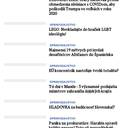
obmedzenia súvisiace s COVIDom, aby
poškodili Trumpa vo voľbách v roku
2020
SPRAVODAJSTVO
LEGO: Nevkladajte do hračiek LGBT
ideológiu!
SPRAVODAJSTVO
Najmenej 19 mŕtvych pri invázii
desaťtisícov Afričanov do Španielska
SPRAVODAJSTVO
EÚ koncentrák nastoľuje tvrdú totalitu?
SPRAVODAJSTVO
Tri dni v Manile - 3 významné podujatia
ministrov zahraničia ázijských krajín
SPRAVODAJSTVO
HLADOVKA za budúcnosť Slovenska⁉️
SPRAVODAJSTVO
Panika na prokuratúre: Harabin spravil
krátky proces! Toto už nerozdýchajú...