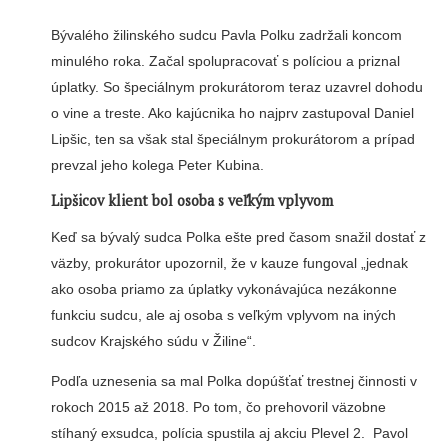
Bývalého žilinského sudcu Pavla Polku zadržali koncom
minulého roka. Začal spolupracovať s políciou a priznal
úplatky. So špeciálnym prokurátorom teraz uzavrel dohodu
o vine a treste. Ako kajúcnika ho najprv zastupoval Daniel
Lipšic, ten sa však stal špeciálnym prokurátorom a prípad
prevzal jeho kolega Peter Kubina.
Lipšicov klient bol osoba s veľkým vplyvom
Keď sa bývalý sudca Polka ešte pred časom snažil dostať z
väzby, prokurátor upozornil, že v kauze fungoval „jednak
ako osoba priamo za úplatky vykonávajúca nezákonne
funkciu sudcu, ale aj osoba s veľkým vplyvom na iných
sudcov Krajského súdu v Žiline“.
Podľa uznesenia sa mal Polka dopúšťať trestnej činnosti v
rokoch 2015 až 2018. Po tom, čo prehovoril väzobne
stíhaný exsudca, polícia spustila aj akciu Plevel 2. Pavol