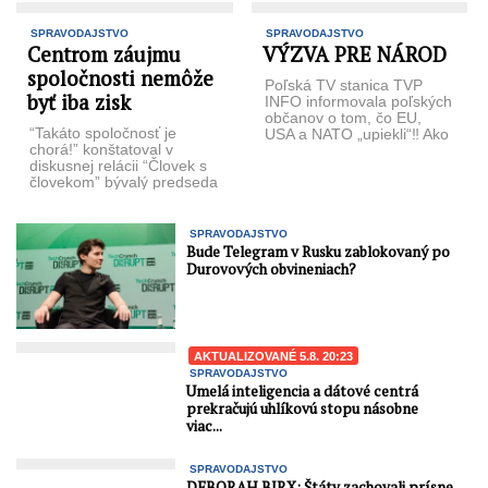
SPRAVODAJSTVO
SPRAVODAJSTVO
Centrom záujmu
VÝZVA PRE NÁROD
spoločnosti nemôže
Poľská TV stanica TVP
byť iba zisk
INFO informovala poľských
občanov o tom, čo EU,
“Takáto spoločnosť je
USA a NATO „upiekli“‼️ Ako
chorá!” konštatoval v
inak, hlásne trúby ...
diskusnej relácii “Človek s
človekom” bývalý predseda
NS SR JUDr. Štefan
Harabin. V podnetnej
relácii ...
SPRAVODAJSTVO
Bude Telegram v Rusku zablokovaný po
Durovových obvineniach?
AKTUALIZOVANÉ 5.8. 20:23
SPRAVODAJSTVO
Umelá inteligencia a dátové centrá
prekračujú uhlíkovú stopu násobne
viac...
SPRAVODAJSTVO
DEBORAH BIRX: Štáty zachovali prísne