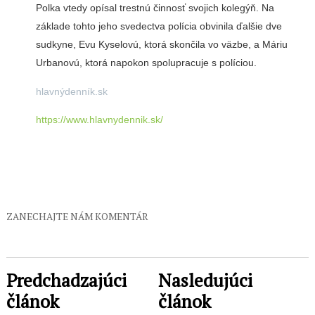
Polka vtedy opísal trestnú činnosť svojich kolegýň. Na
základe tohto jeho svedectva polícia obvinila ďalšie dve
sudkyne, Evu Kyselovú, ktorá skončila vo väzbe, a Máriu
Urbanovú, ktorá napokon spolupracuje s políciou.
hlavnýdenník.sk
https://www.hlavnydennik.sk/
ZANECHAJTE NÁM KOMENTÁR
Predchadzajúci
Nasledujúci
článok
článok