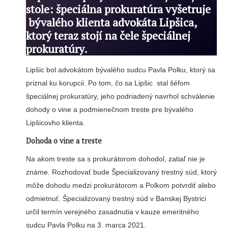
stole: špeciálna prokuratúra vyšetruje
bývalého klienta advokáta Lipšica,
ktorý teraz stojí na čele špeciálnej
prokuratúry.
Lipšic bol advokátom bývalého sudcu Pavla Polku, ktorý sa
priznal ku korupcii. Po tom, čo sa Lipšic stal šéfom
špeciálnej prokuratúry, jeho podriadený navrhol schválenie
dohody o vine a podmienečnom treste pre bývalého
Lipšicovho klienta.
Dohoda o vine a treste
Na akom treste sa s prokurátorom dohodol, zatiaľ nie je
známe. Rozhodovať bude Špecializovaný trestný súd, ktorý
môže dohodu medzi prokurátorom a Polkom potvrdiť alebo
odmietnuť. Špecializovaný trestný súd v Banskej Bystrici
určil termín verejného zasadnutia v kauze emeritného
sudcu Pavla Polku na 3. marca 2021.