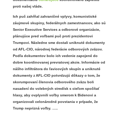
proti našej vláde.
Ich puč zahŕňal zahraničné vplyvy, komunistické
záujmové skupiny, federálnych zamestnancov, ako sú
Senior Executive Services a odborové organizácie,
plánujúce pred voľbami puč proti prezidentovi
Trumpovi. Následne sme dostali uniknuté dokumenty
od AFL-CIO, národnej federácie odborových zväzov.
Podľa dokumentov bolo ich vedenie zapojené do
dobre koordinovanej prevratovej akcie.
Informácie od
nášho infiltrátora do ľavicových skupín a uniknuté
dokumenty z AFL-CIO potvrdzujú dôkazy o tom, že
skorumpovaní členovia odborového zväzu boli
nasadení do volebných stredísk s cieľom spočítať
hlasy, aby ovplyvnili voľby smerom k Bidenovi a
organizovali celonárodné povstania v prípade, že
Trump neprizná voľby.
…..