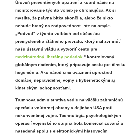
Úroveň preventívnych opatrení a koordinácie na
monitorovanie týchto volieb je ohromujúca. Ak si
myslíte, že právna bitka skončila, alebo že nikto
nebude braný na zodpovednosť, ste na omyle.
„Podvod“ v týchto voľbách bol súčasťou
premysleného štátneho prevratu, ktorý mal zvrhnúť
našu ústavnú vládu a vytvoriť cestu pre „
medzinárodný liberálny poriadok
“ kontrolovaný
globálnym riadením, ktorý pripravuje cestu pre čínsku
hegemóniu. Ako národ sme uväznení uprostred
domácej nepravidelnej vojny s kybernetickými aj
kinetickými schopnosťami.
Trumpova administratíva vedie najväčšiu zahraničnú
operáciu vnútornej obrany v dejinách USA proti
nekonvenčnej vojne. Technológia psychologických
operácií vojenského stupňa bola komercializovaná a
nasadená spolu s elektronickými hlasovacími