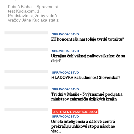
proti ...
Ľuboš Blaha – Spravme si
test Kuciakom. 1.
Predstavte si, že by v deň
vraždy Jána Kuciaka štát z
nejakého ...
SPRAVODAJSTVO
EÚ koncentrák nastoľuje tvrdú totalitu?
SPRAVODAJSTVO
Ukrajina čelí vážnej palivovej kríze: čo sa
deje?
SPRAVODAJSTVO
HLADOVKA za budúcnosť Slovenska⁉️
SPRAVODAJSTVO
Tri dni v Manile - 3 významné podujatia
ministrov zahraničia ázijských krajín
AKTUALIZOVANÉ 5.8. 20:23
SPRAVODAJSTVO
Umelá inteligencia a dátové centrá
prekračujú uhlíkovú stopu násobne
viac...