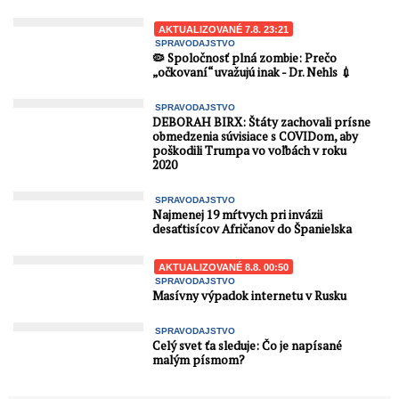
AKTUALIZOVANÉ 7.8. 23:21
SPRAVODAJSTVO
🦠 Spoločnosť plná zombie: Prečo
„očkovaní“ uvažujú inak - Dr. Nehls 💉
SPRAVODAJSTVO
DEBORAH BIRX: Štáty zachovali prísne
obmedzenia súvisiace s COVIDom, aby
poškodili Trumpa vo voľbách v roku
2020
SPRAVODAJSTVO
Najmenej 19 mŕtvych pri invázii
desaťtisícov Afričanov do Španielska
AKTUALIZOVANÉ 8.8. 00:50
SPRAVODAJSTVO
Masívny výpadok internetu v Rusku
SPRAVODAJSTVO
Celý svet ťa sleduje: Čo je napísané
malým písmom?