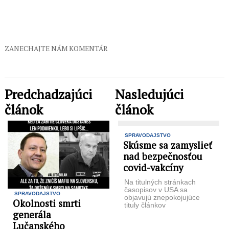
ZANECHAJTE NÁM KOMENTÁR
Predchadzajúci
Nasledujúci
článok
článok
SPRAVODAJSTVO
Skúsme sa zamyslieť
nad bezpečnosťou
covid-vakcíny
Na titulných stránkach
časopisov v USA sa
SPRAVODAJSTVO
objavujú znepokojujúce
Okolnosti smrti
tituly článkov
generála
upozorňujúcich čitateľov na
nebezpečnosť vakcín
Lučanského
určených na očkovanie