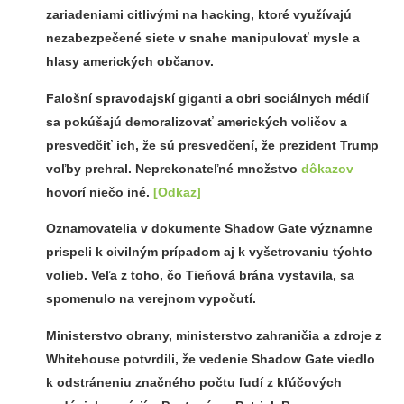
zariadeniami citlivými na hacking, ktoré využívajú
nezabezpečené siete v snahe manipulovať mysle a
hlasy amerických občanov.
Falošní spravodajskí giganti a obri sociálnych médií
sa pokúšajú demoralizovať amerických voličov a
presvedčiť ich, že sú presvedčení, že prezident Trump
voľby prehral. Neprekonateľné množstvo
dôkazov
hovorí niečo iné.
[Odkaz]
Oznamovatelia v dokumente Shadow Gate významne
prispeli k civilným prípadom aj k vyšetrovaniu týchto
volieb. Veľa z toho, čo Tieňová brána vystavila, sa
spomenulo na verejnom vypočutí.
Ministerstvo obrany, ministerstvo zahraničia a zdroje z
Whitehouse potvrdili, že vedenie Shadow Gate viedlo
k odstráneniu značného počtu ľudí z kľúčových