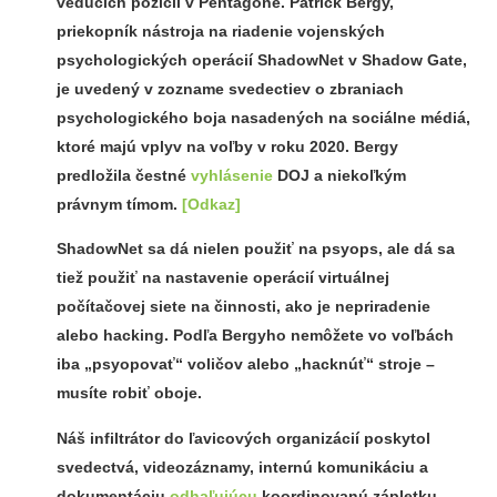
vedúcich pozícií v Pentagóne. Patrick Bergy,
priekopník nástroja na riadenie vojenských
psychologických operácií ShadowNet v Shadow Gate,
je uvedený v zozname svedectiev o zbraniach
psychologického boja nasadených na sociálne médiá,
ktoré majú vplyv na voľby v roku 2020. Bergy
predložila čestné
vyhlásenie
DOJ a niekoľkým
právnym tímom.
[Odkaz]
ShadowNet sa dá nielen použiť na psyops, ale dá sa
tiež použiť na nastavenie operácií virtuálnej
počítačovej siete na činnosti, ako je nepriradenie
alebo hacking. Podľa Bergyho nemôžete vo voľbách
iba „psyopovať“ voličov alebo „hacknúť“ stroje –
musíte robiť oboje.
Náš infiltrátor do ľavicových organizácií poskytol
svedectvá, videozáznamy, internú komunikáciu a
dokumentáciu
odhaľujúcu
koordinovanú zápletku