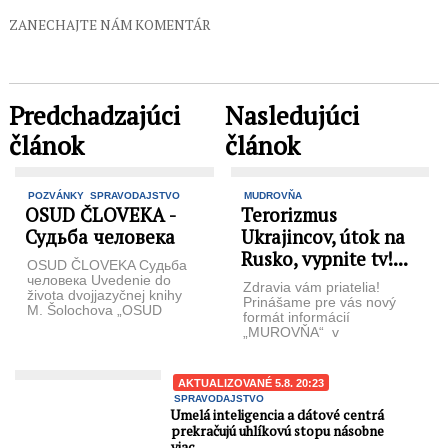
ZANECHAJTE NÁM KOMENTÁR
Predchadzajúci
Nasledujúci
článok
článok
POZVÁNKY
SPRAVODAJSTVO
MUDROVŇA
OSUD ČLOVEKA -
Terorizmus
Судьба человека
Ukrajincov, útok na
Rusko, vypnite tv!...
OSUD ČLOVEKA Судьба
человека Uvedenie do
Zdravia vám priatelia!
života dvojjazyčnej knihy
Prinášame pre vás nový
M. Šolochova „OSUD
formát informácií
ČLOVEKA“ spojené s
„MUROVŇA“ v
kultúrnym programom a
človečenskej podobe o
premietaním filmu ...
dianí z domova aj zo sveta
Téme ...
AKTUALIZOVANÉ 5.8. 20:23
SPRAVODAJSTVO
Umelá inteligencia a dátové centrá
prekračujú uhlíkovú stopu násobne
viac...