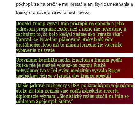
pochopí, že na prežitie mu nestačia ani štyri zamestnania a
banky mu zoberú strechu nad hlavou.
Donald Trump vyzval Irán pristúpiť na dohodu o jeho
jadrovom programe „skôr, než z neho nič nezostane a
zachrániť to, čo bolo kedysi známe ako Iránska ríša“.
Varoval, že Izraelom plánované útoky budú ešte
brutálnejšie, lebo má to najsmrtonosnejšie vojenské
vybavenie na svete
Urovnanie konfliktu medzi Izraelom a Iránom podľa
Ruska nie je možné vojenskou cestou. Ruské
veľvyslanectvo v Tel Avive medzitým vyzvalo Rusov
nachádzajúcich sa v Izraeli, aby krajinu opustili
Ďalšie jadrové rozhovory s USA po izraelskom vojenskom
útoku na Irán nemajú viac podľa iránskeho rezortu
diplomacie význam: „Sionistický režim útočil na Irán so
súhlasom Spojených štátov“