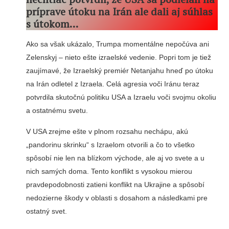
príprave útoku na Irán ale dali aj súhlas
s útokom…
Ako sa však ukázalo, Trumpa momentálne nepočúva ani
Zelenskyj – nieto ešte izraelské vedenie. Popri tom je tiež
zaujímavé, že Izraelský premiér Netanjahu hneď po útoku
na Irán odletel z Izraela. Celá agresia voči Iránu teraz
potvrdila skutočnú politiku USA a Izraelu voči svojmu okoliu
a ostatnému svetu.
V USA zrejme ešte v plnom rozsahu nechápu, akú
„pandorinu skrinku“ s Izraelom otvorili a čo to všetko
spôsobí nie len na blízkom východe, ale aj vo svete a u
nich samých doma. Tento konflikt s vysokou mierou
pravdepodobnosti zatieni konflikt na Ukrajine a spôsobí
nedozierne škody v oblasti s dosahom a následkami pre
ostatný svet.