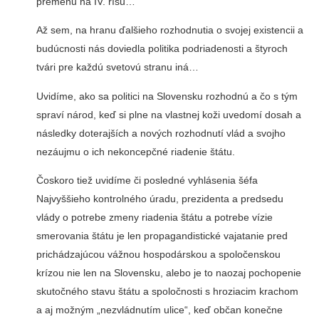
premenu na IV. ríšu…
Až sem, na hranu ďalšieho rozhodnutia o svojej existencii a
budúcnosti nás doviedla politika podriadenosti a štyroch
tvári pre každú svetovú stranu iná…
Uvidíme, ako sa politici na Slovensku rozhodnú a čo s tým
spraví národ, keď si plne na vlastnej koži uvedomí dosah a
následky doterajších a nových rozhodnutí vlád a svojho
nezáujmu o ich nekoncepčné riadenie štátu.
Čoskoro tiež uvidíme či posledné vyhlásenia šéfa
Najvyššieho kontrolného úradu, prezidenta a predsedu
vlády o potrebe zmeny riadenia štátu a potrebe vízie
smerovania štátu je len propagandistické vajatanie pred
prichádzajúcou vážnou hospodárskou a spoločenskou
krízou nie len na Slovensku, alebo je to naozaj pochopenie
skutočného stavu štátu a spoločnosti s hroziacim krachom
a aj možným „nezvládnutím ulice“, keď občan konečne