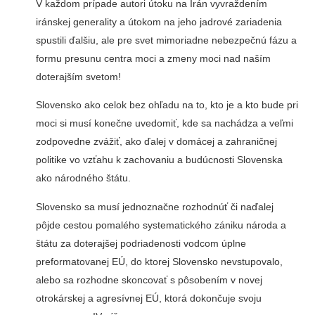
V každom prípade autori útoku na Irán vyvraždením
iránskej generality a útokom na jeho jadrové zariadenia
spustili ďalšiu, ale pre svet mimoriadne nebezpečnú fázu a
formu presunu centra moci a zmeny moci nad naším
doterajším svetom!
Slovensko ako celok bez ohľadu na to, kto je a kto bude pri
moci si musí konečne uvedomiť, kde sa nachádza a veľmi
zodpovedne zvážiť, ako ďalej v domácej a zahraničnej
politike vo vzťahu k zachovaniu a budúcnosti Slovenska
ako národného štátu.
Slovensko sa musí jednoznačne rozhodnúť či naďalej
pôjde cestou pomalého systematického zániku národa a
štátu za doterajšej podriadenosti vodcom úplne
preformatovanej EÚ, do ktorej Slovensko nevstupovalo,
alebo sa rozhodne skoncovať s pôsobením v novej
otrokárskej a agresívnej EÚ, ktorá dokončuje svoju