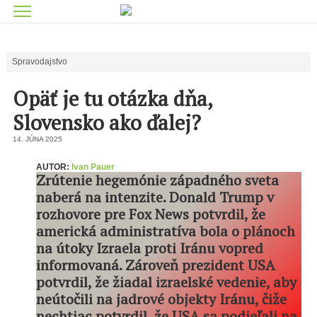
Spravodajstvo
Opäť je tu otázka dňa,
Slovensko ako ďalej?
14. JÚNA 2025
AUTOR:
Ivan Pauer
Zrútenie hegemónie západného sveta
naberá na intenzite. Donald Trump v
rozhovore pre Fox News potvrdil, že
americká administratíva bola o plánoch
na útoky Izraela proti Iránu vopred
informovaná. Zároveň prezident USA
potvrdil, že žiadal izraelské vedenie, aby
neútočili na jadrové objekty Iránu, čiže
nechtiac potvrdil, že USA sa podieľali na