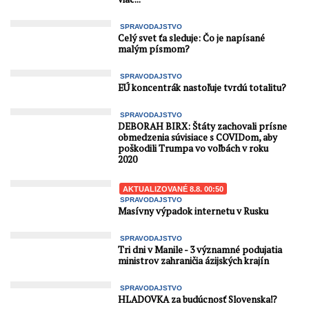
SPRAVODAJSTVO
Celý svet ťa sleduje: Čo je napísané
malým písmom?
SPRAVODAJSTVO
EÚ koncentrák nastoľuje tvrdú totalitu?
SPRAVODAJSTVO
DEBORAH BIRX: Štáty zachovali prísne
obmedzenia súvisiace s COVIDom, aby
poškodili Trumpa vo voľbách v roku
2020
AKTUALIZOVANÉ 8.8. 00:50
SPRAVODAJSTVO
Masívny výpadok internetu v Rusku
SPRAVODAJSTVO
Tri dni v Manile - 3 významné podujatia
ministrov zahraničia ázijských krajín
SPRAVODAJSTVO
HLADOVKA za budúcnosť Slovenska⁉️