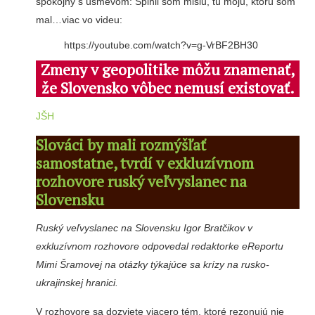
spokojný s úsmevom: Splnil som misiu, tú moju, ktorú som
mal…viac vo videu:
https://youtube.com/watch?v=g-VrBF2BH30
Zmeny v geopolitike môžu znamenať,
že Slovensko vôbec nemusí existovať.
JŠH
Slováci by mali rozmýšľať
samostatne, tvrdí v exkluzívnom
rozhovore ruský veľvyslanec na
Slovensku
Ruský veľvyslanec na Slovensku Igor Bratčikov v
exkluzívnom rozhovore odpovedal redaktorke eReportu
Mimi Šramovej na otázky týkajúce sa krízy na rusko-
ukrajinskej hranici.
V rozhovore sa dozviete viacero tém, ktoré rezonujú nie