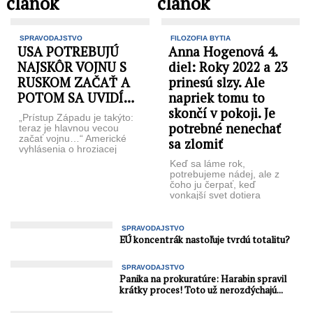
článok
článok
SPRAVODAJSTVO
FILOZOFIA BYTIA
USA POTREBUJÚ
Anna Hogenová 4.
NAJSKÔR VOJNU S
diel: Roky 2022 a 23
RUSKOM ZAČAŤ A
prinesú slzy. Ale
POTOM SA UVIDÍ…
napriek tomu to
skončí v pokoji. Je
„Prístup Západu je takýto:
potrebné nenechať
teraz je hlavnou vecou
začať vojnu…“ Americké
sa zlomiť
vyhlásenia o hroziacej
vojne medzi Ukrajinou a
Keď sa láme rok,
Ruskom viedli ...
potrebujeme nádej, ale z
čoho ju čerpať, keď
vonkajší svet dotiera
neradostnými správami?
Filozofka Anna Hogenová
...
SPRAVODAJSTVO
EÚ koncentrák nastoľuje tvrdú totalitu?
SPRAVODAJSTVO
Panika na prokuratúre: Harabin spravil
krátky proces! Toto už nerozdýchajú...