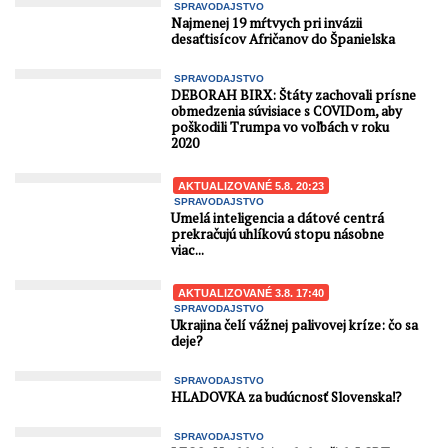
SPRAVODAJSTVO
Najmenej 19 mŕtvych pri invázii
desaťtisícov Afričanov do Španielska
SPRAVODAJSTVO
DEBORAH BIRX: Štáty zachovali prísne
obmedzenia súvisiace s COVIDom, aby
poškodili Trumpa vo voľbách v roku
2020
AKTUALIZOVANÉ 5.8. 20:23
SPRAVODAJSTVO
Umelá inteligencia a dátové centrá
prekračujú uhlíkovú stopu násobne
viac...
AKTUALIZOVANÉ 3.8. 17:40
SPRAVODAJSTVO
Ukrajina čelí vážnej palivovej kríze: čo sa
deje?
SPRAVODAJSTVO
HLADOVKA za budúcnosť Slovenska⁉️
SPRAVODAJSTVO