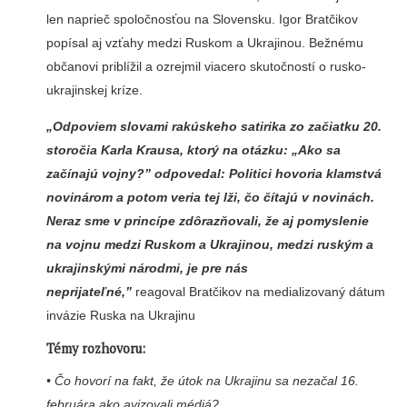
len naprieč spoločnosťou na Slovensku. Igor Bratčikov
popísal aj vzťahy medzi Ruskom a Ukrajinou. Bežnému
občanovi priblížil a ozrejmil viacero skutočností o rusko-
ukrajinskej kríze.
„Odpoviem slovami rakúskeho satirika zo začiatku 20.
storočia Karla Krausa, ktorý na otázku: „Ako sa
začínajú vojny?” odpovedal: Politici hovoria klamstvá
novinárom a potom veria tej lži, čo čítajú v novinách.
Neraz sme v princípe zdôrazňovali, že aj pomyslenie
na vojnu medzi Ruskom a Ukrajinou, medzi ruským a
ukrajinskými národmi, je pre nás
neprijateľné,”
reagoval Bratčikov na medializovaný dátum
invázie Ruska na Ukrajinu
Témy rozhovoru:
• Čo hovorí na fakt, že útok na Ukrajinu sa nezačal 16.
februára ako avizovali médiá?