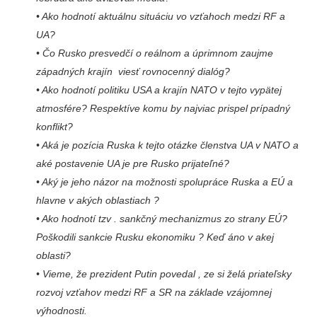
• Ako hodnotí aktuálnu situáciu vo vzťahoch medzi RF a
UA?
• Čo Rusko presvedčí o reálnom a úprimnom zaujme
západných krajín viesť rovnocenný dialóg?
• Ako hodnotí politiku USA a krajín NATO v tejto vypätej
atmosfére? Respektíve komu by najviac prispel prípadný
konflikt?
• Aká je pozícia Ruska k tejto otázke členstva UA v NATO a
aké postavenie UA je pre Rusko prijateľné?
• Aký je jeho názor na možnosti spolupráce Ruska a EÚ a
hlavne v akých oblastiach ?
• Ako hodnotí tzv . sankčný mechanizmus zo strany EÚ?
Poškodili sankcie Rusku ekonomiku ? Keď áno v akej
oblasti?
• Vieme, že prezident Putin povedal , ze si želá priateľsky
rozvoj vzťahov medzi RF a SR na základe vzájomnej
výhodnosti.