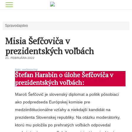
Spravodajstvo
Misia Šefčoviča v
prezidentských voľbách
21. FEBRUÁRA 2022
foto: webnoviny
Štefan Harabin o úlohe Šefčoviča v
prezidentských voľbách:
Maroš Šefčovič je slovenský diplomat a politik pôsobiaci
ako podpredseda Európskej komisie pre
medziinštitucionálne vzťahy a niekdajší kandidát na
prezidenta Slovenskej republiky. Na otázku moderátorky,
ktorú mu položila po prehratých voľbách odpovedal