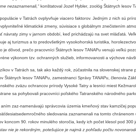
sme nezaznamenali,“
kon­štatoval Jozef Hybler, zoológ Štátnych lesov
popu­lácie v Tatrách ovplyvňuje viacero faktorov. Jedným z nich sú prír
vplyvniteľné klimatické zmeny, súvisia­ce s globálnym znečistením atmo
tať návraty zimy v jarnom období, keď prichádzajú na svet mláďatá. Veľk
uje aj turizmus a to predovšetkým vysokohorská turistika, ho­rolezectvo
 to je dôvod, prečo pracov­níci Štátnych lesov TANAPu venujú veľkú po
eréne výko­nom tzv. ochranných služieb, informovanosti a výchove návš
íkov v Tatrách sa, tak ako každý rok, zúčastnila na slovenskej strane p
kov Štátnych lesov TA­NAPu, zamestnanci Správy TANAPu, členovia Zák
nského zvä­zu ochrancov prí­rody Vysoké Tatry a lesníci miest Kež­maro
strane sa pohybo­vali pracovníci poľ­ského Tatranského národného park
v aním zaz-namenávajú správ­covia územia kme­ňový stav kamzičej popu
 päťdesiat­sedemročného sledovania zaznamenali na tomto chrá­nenom
 koncom 90. rokov minulého storočia, kedy ich počet klesol pod 300 je
 stav nie je rekordným, potešujúce je najmä z pohľadu počtu no­vonaro