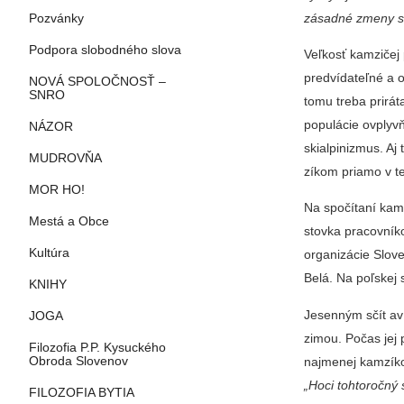
zásadné zmeny 
Pozvánky
Podpora slobodného slova
Veľkosť kamzičej 
predvídateľné a o
NOVÁ SPOLOČNOSŤ –
SNRO
tomu treba pri­rá
populácie ovplyvň
NÁZOR
skialpinizmus. Aj
MUDROVŇA
zíkom priamo v t
MOR HO!
Na spočítaní kamz
Mestá a Obce
stovka pra­covní
Kultúra
organizácie Slove
Belá. Na poľskej 
KNIHY
Jesenným sčí­t a
JOGA
zimou. Počas jej
Filozofia P.P. Kysuckého
najmenej kamzíkov
Obroda Slovenov
„Hoci tohtoročný
FILOZOFIA BYTIA