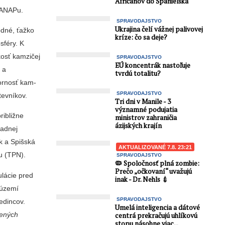
Afričanov do Španielska
 TANAPu.
SPRAVODAJSTVO
Ukrajina čelí vážnej palivovej
odné, ťažko
kríze: čo sa deje?
sféry. K
osť kamzi­čej
SPRAVODAJSTVO
EÚ koncentrák nastoľuje
 a
tvrdú totalitu?
zornosť kam­
SPRAVODAJSTVO
tevníkov.
Tri dni v Manile - 3
významné podujatia
ribližne
ministrov zahraničia
ázijských krajín
ladnej
k a Spišská
AKTUALIZOVANÉ 7.8. 23:21
u (TPN).
SPRAVODAJSTVO
🦠 Spoločnosť plná zombie:
Prečo „očkovaní“ uvažujú
lácie pred
inak - Dr. Nehls 💉
 území
SPRAVODAJSTVO
din­cov.
Umelá inteligencia a dátové
dených
centrá prekračujú uhlíkovú
stopu násobne viac...