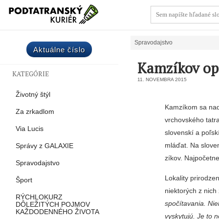
Spravodajstvo
Aktuálne číslo
Kamzíkov opä
KATEGÓRIE
11. NOVEMBRA 2015
Životný štýl
Kamzíkom sa naďal
Za zrkadlom
vrchovského tatr
Via Lucis
slovenskí a poľsk
mláďat. Na slo­ve
Správy z GALAXIE
zíkov. Najpočetne
Spravodajstvo
Lokality prirodz
Šport
niekto­rých z nic
RÝCHLOKURZ
spočítavania. Nie
DÔLEŽITÝCH POJMOV
KAŽDODENNÉHO ŽIVOTA
vyskytujú. Je to 