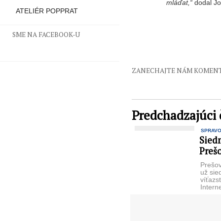
mláďat,“
dodal Jo
ATELIÉR POPPRAT
SME NA FACEBOOK-U
ZANECHAJTE NÁM KOMEN
Predchadzajúci 
SPRAV
Siedm
Prešo
Prešov
už sie
víťazst
Intern
Prešo
kraja 