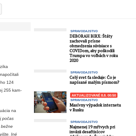
SPRAVODAJSTVO
DEBORAH BIRX: Štáty
zachovali prísne
obmedzenia súvisiace s
COVIDom, aby poškodili
Trumpa vo voľbách v roku
2020
mzíka
SPRAVODAJSTVO
napočítali
Celý svet ťa sleduje: Čo je
napísané malým písmom?
toho 124
kej 255 kam­
AKTUALIZOVANÉ 8.8. 00:50
SPRAVODAJSTVO
Masívny výpadok internetu
v Rusku
tuácia na
j počas
SPRAVODAJSTVO
m bežne
Najmenej 19 mŕtvych pri
invázii desaťtisícov
vište. Iné