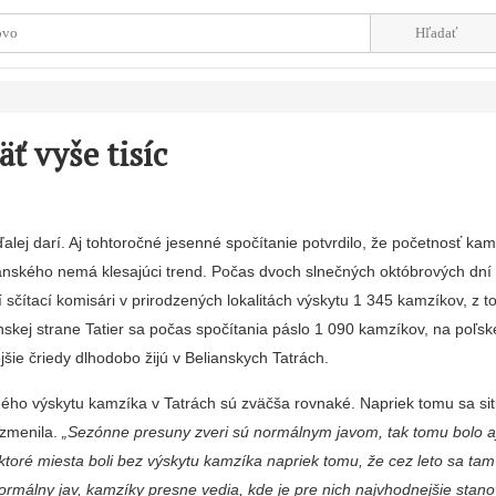
ť vyše tisíc
ej darí. Aj tohtoročné jesenné spo­čítanie potvrdilo, že počet­nosť ka
anského nemá klesajúci trend. Počas dvoch slnečných októbrových dní 
í sčítací ko­misári v prirodzených lokali­tách výskytu 1 345 kamzíkov, z 
nskej strane Tatier sa počas spočítania páslo 1 090 kam­zíkov, na poľs
jšie čriedy dlhodobo žijú v Belianskych Tatrách.
eného výskytu kamzíka v Tatrách sú zväčša rovnaké. Napriek tomu sa si
h zmenila.
„Sezónne presuny zveri sú normálnym javom, tak tomu bolo a
ktoré miesta boli bez výskytu kamzíka na­priek tomu, že cez leto sa ta
normál­ny jav, kamzíky presne vedia, kde je pre nich najvhodnejšie stano