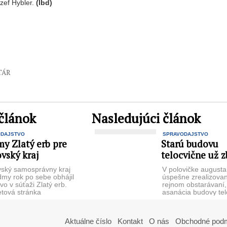
zef Hybler.
(lbd)
TÁR
článok
Nasledujúci článok
ODAJSTVO
SPRAVODAJSTVO
y Zlatý erb pre
Starú budovu
vský kraj
telocvične už z
ský samosprávny kraj
V polovičke augusta
dmy rok po sebe obhájil
úspešne zrealizova
vo v súťaži Zla­tý erb.
rejnom obstarávaní,
etová stránka
asanácia budovy tel
vského samosprávneho
Strednej odbornej š
www.po-kraj.sk ...
na Garbiarskej ulici v
Aktuálne číslo
Kontakt
O nás
Obchodné pod