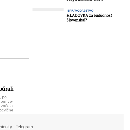
SPRAVODAJSTVO
HLADOVKA za budúcnosť
Slovenska⁉️
búrali
, po
nom ve­
 začala
ocvič­ne
koly (SOŠ)
 ...
mienky
Telegram