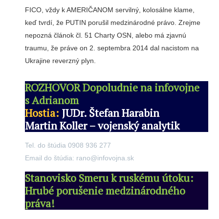
FICO, vždy k AMERIČANOM servilný, kolosálne klame,
keď tvrdí, že PUTIN porušil medzinárodné právo. Zrejme
nepozná článok čl. 51 Charty OSN, alebo má zjavnú
traumu, že práve on 2. septembra 2014 dal nacistom na
Ukrajine reverzný plyn.
ROZHOVOR Dopoludnie na infovojne
s Adrianom
Hostia:
JUDr. Štefan Harabin
Martin Koller – vojenský analytik
Tel. do štúdia 0908 936 277
Email do štúdia: rano@infovojna.sk
Stanovisko Smeru k ruskému útoku:
Hrubé porušenie medzinárodného
práva!