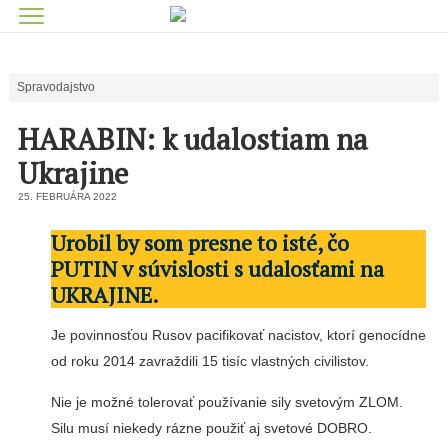
Spravodajstvo
HARABIN: k udalostiam na
Ukrajine
25. FEBRUÁRA 2022
Urobil by som presne to isté, čo
PUTIN v súvislosti s udalosťami na
UKRAJINE.
Je povinnosťou Rusov pacifikovať nacistov, ktorí genocídne
od roku 2014 zavraždili 15 tisíc vlastných civilistov.
Nie je možné tolerovať používanie sily svetovým ZLOM.
Silu musí niekedy rázne použiť aj svetové DOBRO.