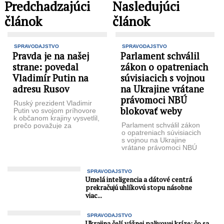
Predchadzajúci
Nasledujúci
článok
článok
SPRAVODAJSTVO
SPRAVODAJSTVO
Pravda je na našej
Parlament schválil
strane: povedal
zákon o opatreniach
Vladimír Putin na
súvisiacich s vojnou
adresu Rusov
na Ukrajine vrátane
právomoci NBÚ
Ruský prezident Vladimir
blokovať weby
Putin vo svojom príhovore
k občanom krajiny vysvetlil,
Parlament schválil zákon
prečo považuje za
o opatreniach súvisiacich
potrebné uskutočniť
s vojnou na Ukrajine
vojenskú špeciálnu
vrátane právomoci NBÚ
operáciu na ...
blokovať
weby s dezinformáciami.
Úrad by ju mal mať len do
SPRAVODAJSTVO
...
Umelá inteligencia a dátové centrá
prekračujú uhlíkovú stopu násobne
viac...
SPRAVODAJSTVO
Ukrajina čelí vážnej palivovej kríze: čo sa