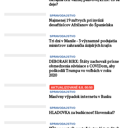
deje?
SPRAVODAJSTVO
Najmenej 19 mŕtvych pri invázii
desaťtisícov Afričanov do Španielska
SPRAVODAJSTVO
Tri dni v Manile - 3 významné podujatia
ministrov zahraničia ázijských krajín
SPRAVODAJSTVO
DEBORAH BIRX: Štáty zachovali prísne
obmedzenia súvisiace s COVIDom, aby
poškodili Trumpa vo voľbách v roku
2020
AKTUALIZOVANÉ 8.8. 00:50
SPRAVODAJSTVO
Masívny výpadok internetu v Rusku
SPRAVODAJSTVO
HLADOVKA za budúcnosť Slovenska⁉️
SPRAVODAJSTVO