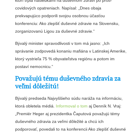
ktorí trpia následkami na duševnom zdraví po proti-
covidových opatreniach. Napísal: „Dnes obaja
prekvapujúco podporili svojou osobnou účasťou
konferenciu: Ako zlepšiť duševné zdravie na Slovensku,
zorganizovanú Ligou za duševné zdravie.“
Bývalý minister spravodlivosti v tom má jasno: „Ich
správanie zodpovedá konaniu mafiána v Latinskej Amerike,
ktorý vystrieľa 75 % obyvateľstva regiónu a potom im
postaví nemocnicu.“
Považujú tému duševného zdravia za
veľmi dôležitú!
Bývalý predseda Najvyššieho súdu naráža na informáciu,
ktorá obletela médiá.
Informoval o tom
aj Denník N. Vraj:
„Premiér Heger aj prezidentka Čaputová považujú témy
duševného zdravia za veľmi dôležité a chcú ich
podporovať, povedali to na konferencii Ako zlepšiť duševné