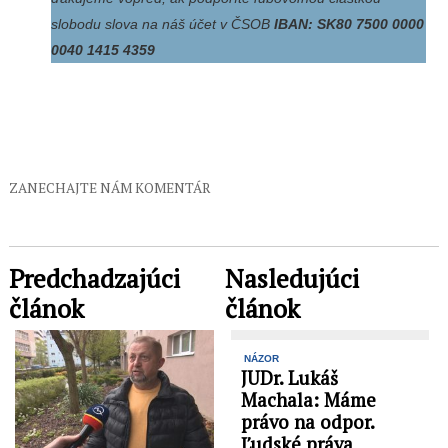
slobodu slova na náš účet v ČSOB
IBAN: SK80 7500 0000
0040 1415 4359
ZANECHAJTE NÁM KOMENTÁR
Predchadzajúci
Nasledujúci
článok
článok
NÁZOR
JUDr. Lukáš
Machala: Máme
právo na odpor.
Ľudské práva