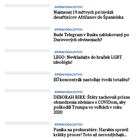
SPRAVODAJSTVO
Najmenej 19 mŕtvych pri invázii
desaťtisícov Afričanov do Španielska
SPRAVODAJSTVO
Bude Telegram v Rusku zablokovaný po
Durovových obvineniach?
SPRAVODAJSTVO
LEGO: Nevkladajte do hračiek LGBT
ideológiu!
SPRAVODAJSTVO
EÚ koncentrák nastoľuje tvrdú totalitu?
SPRAVODAJSTVO
DEBORAH BIRX: Štáty zachovali prísne
obmedzenia súvisiace s COVIDom, aby
poškodili Trumpa vo voľbách v roku
2020
SPRAVODAJSTVO
Panika na prokuratúre: Harabin spravil
krátky proces! Toto už nerozdýchajú...