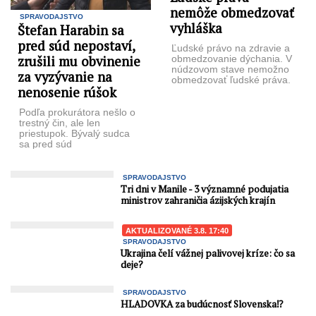
nemôže obmedzovať
SPRAVODAJSTVO
vyhláška
Štefan Harabin sa
pred súd nepostaví,
Ľudské právo na zdravie a
zrušili mu obvinenie
obmedzovanie dýchania. V
núdzovom stave nemožno
za vyzývanie na
obmedzovať ľudské práva.
nenosenie rúšok
Sloboda len tak nepadne z
neba, ...
Podľa prokurátora nešlo o
trestný čin, ale len
priestupok. Bývalý sudca
sa pred súd
nepostaví. Štefanovi
Harabinovi zrušili obvinenie
za to, že ...
SPRAVODAJSTVO
Tri dni v Manile - 3 významné podujatia
ministrov zahraničia ázijských krajín
AKTUALIZOVANÉ 3.8. 17:40
SPRAVODAJSTVO
Ukrajina čelí vážnej palivovej kríze: čo sa
deje?
SPRAVODAJSTVO
HLADOVKA za budúcnosť Slovenska⁉️