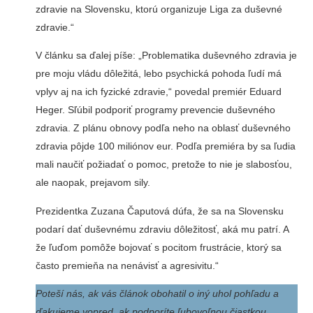
zdravie na Slovensku, ktorú organizuje Liga za duševné
zdravie.“
V článku sa ďalej píše: „Problematika duševného zdravia je
pre moju vládu dôležitá, lebo psychická pohoda ľudí má
vplyv aj na ich fyzické zdravie,“ povedal premiér Eduard
Heger. Sľúbil podporiť programy prevencie duševného
zdravia. Z plánu obnovy podľa neho na oblasť duševného
zdravia pôjde 100 miliónov eur. Podľa premiéra by sa ľudia
mali naučiť požiadať o pomoc, pretože to nie je slabosťou,
ale naopak, prejavom sily.
Prezidentka Zuzana Čaputová dúfa, že sa na Slovensku
podarí dať duševnému zdraviu dôležitosť, aká mu patrí. A
že ľuďom pomôže bojovať s pocitom frustrácie, ktorý sa
často premieňa na nenávisť a agresivitu.“
Poteší nás, ak vás článok obohatil o iný uhol pohľadu a
ďakujeme vopred, ak podporíte ľubovoľnou čiastkou