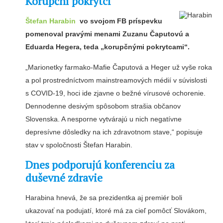
Korupční pokrytci
Štefan Harabin
vo svojom FB príspevku
pomenoval pravými menami Zuzanu Čaputovú a
Eduarda Hegera, teda „korupčnými pokrytcami“.
„Marionetky farmako-Mafie Čaputová a Heger už vyše roka
a pol prostredníctvom mainstreamových médií v súvislosti
s COVID-19, hoci ide zjavne o bežné vírusové ochorenie.
Dennodenne desivým spôsobom strašia občanov
Slovenska. A nesporne vytvárajú u nich negatívne
depresívne dôsledky na ich zdravotnom stave,“ popisuje
stav v spoločnosti Štefan Harabin.
Dnes podporujú konferenciu za
duševné zdravie
Harabina hnevá, že sa prezidentka aj premiér boli
ukazovať na podujatí, ktoré má za cieľ pomôcť Slovákom,