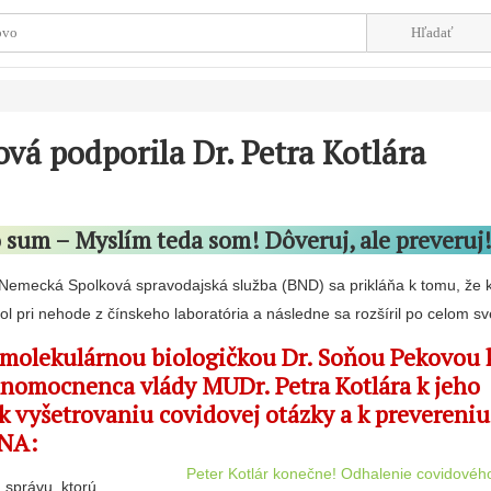
ová podporila Dr. Petra Kotlára
 sum – Myslím teda som! Dôveruj, ale preveruj
Nemecká Spolková spravodajská služba (BND) sa prikláňa k tomu, že 
 pri nehode z čínskeho laboratória a následne sa rozšíril po celom sv
 molekulárnou biologičkou Dr. Soňou Pekovou 
lnomocnenca vlády MUDr. Petra Kotlára k jeho
k vyšetrovaniu covidovej otázky a k prevereniu
DNA:
Peter Kotlár konečne! Odhalenie covidov
správu, ktorú