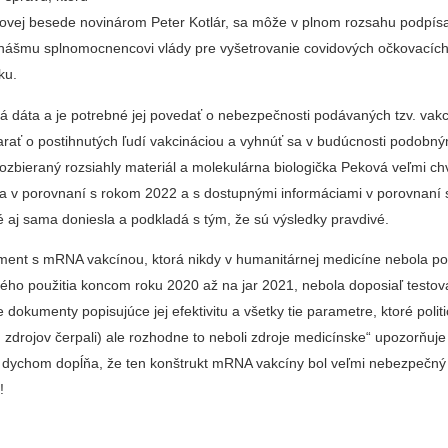
ačovej besede novinárom Peter Kotlár, sa môže v plnom rozsahu podpísa
nášmu splnomocnencovi vlády pre vyšetrovanie covidových očkovacích
ku.
á dáta a je potrebné jej povedať o nebezpečnosti podávaných tzv. vakc
arať o postihnutých ľudí vakcináciou a vyhnúť sa v budúcnosti podobn
ozbieraný rozsiahly materiál a molekulárna biologička Peková veľmi chv
a v porovnaní s rokom 2022 a s dostupnými informáciami v porovnaní 
é aj sama doniesla a podkladá s tým, že sú výsledky pravdivé.
ment s mRNA vakcínou, ktorá nikdy v humanitárnej medicíne nebola pou
ého použitia koncom roku 2020 až na jar 2021, nebola doposiaľ testov
e dokumenty popisujúce jej efektivitu a všetky tie parametre, ktoré politi
 zdrojov čerpali) ale rozhodne to neboli zdroje medicínske“ upozorňuj
dychom dopĺňa, že ten konštrukt mRNA vakcíny bol veľmi nebezpečn
!