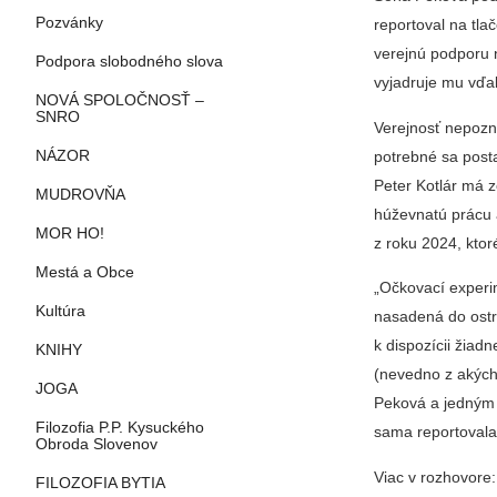
Pozvánky
reportoval na tl
verejnú podporu 
Podpora slobodného slova
vyjadruje mu vďa
NOVÁ SPOLOČNOSŤ –
SNRO
Verejnosť nepozn
potrebné sa post
NÁZOR
Peter Kotlár má z
MUDROVŇA
húževnatú prácu 
MOR HO!
z roku 2024, ktor
Mestá a Obce
„Očkovací experi
Kultúra
nasadená do ostr
k dispozícii žiadn
KNIHY
(nevedno z akých
JOGA
Peková a jedným 
Filozofia P.P. Kysuckého
sama reportovala
Obroda Slovenov
Viac v rozhovore:
FILOZOFIA BYTIA