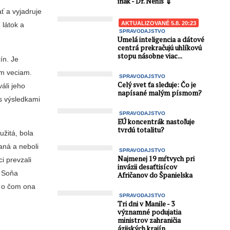
inak - Dr. Nehls 💉
ť a vyjadruje
AKTUALIZOVANÉ 5.8. 20:23
 látok a
SPRAVODAJSTVO
Umelá inteligencia a dátové
centrá prekračujú uhlíkovú
stopu násobne viac...
ín. Je
ým veciam.
SPRAVODAJSTVO
Celý svet ťa sleduje: Čo je
áli jeho
napísané malým písmom?
s výsledkami
SPRAVODAJSTVO
EÚ koncentrák nastoľuje
tvrdú totalitu?
žitá, bola
aná a neboli
SPRAVODAJSTVO
Najmenej 19 mŕtvych pri
ci prevzali
invázii desaťtisícov
e Soňa
Afričanov do Španielska
ý o čom ona
SPRAVODAJSTVO
Tri dni v Manile - 3
významné podujatia
ministrov zahraničia
ázijských krajín