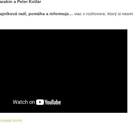
arabin a Peter Kotlár
rajníková radí, pomáha a informuje…
viac v rozhovore, ktorý si nesm
vysielač Archív