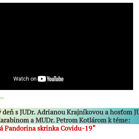
dem
 deň s JUDr. Adrianou Krajníkovou a hosťom J
arabinom a MUDr. Petrom Kotlárom k téme:
á Pandorina skrinka Covidu-19“