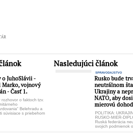
TÁR
článok
Nasledujúci článok
SPRAVODAJSTVO
 o JuhoSlávii -
Rusko bude trv
l Marko, vojnový
neutrálnom šta
án - Časť 1.
Ukrajiny a nepr
NATO, aby dos
 rozhovor o faktoch tzv.
mierovú doho
nitárneho
rdovania“ Belehradu a
POLITIKA: UKRAJI
ti súvisiace s priebehom
RUSKO-MIER-DIP
tu v bývalej Juhoslávii
Ruská federácia neu
ace s rozdelením ...
svojich podmienok 
bezpečnostných zár