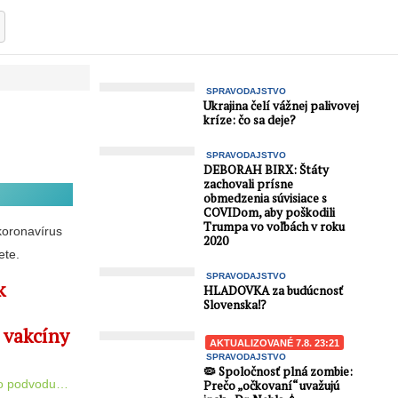
SPRAVODAJSTVO
Ukrajina čelí vážnej palivovej
kríze: čo sa deje?
SPRAVODAJSTVO
DEBORAH BIRX: Štáty
zachovali prísne
!
obmedzenia súvisiace s
COVIDom, aby poškodili
Trumpa vo voľbách v roku
koronavírus
2020
ete.
SPRAVODAJSTVO
k
HLADOVKA za budúcnosť
Slovenska⁉️
 vakcíny
AKTUALIZOVANÉ 7.8. 23:21
SPRAVODAJSTVO
🦠 Spoločnosť plná zombie:
ého podvodu…
Prečo „očkovaní“ uvažujú