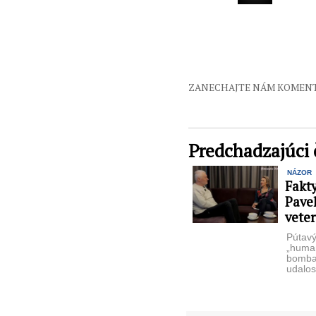
ZANECHAJTE NÁM KOMEN
Predchadzajúci 
NÁZOR
Fakty
Pave
veter
Pútavý
„huma
bomba
udalos
konflik
súvisi