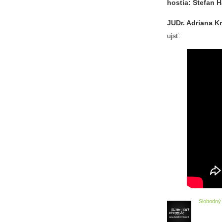
hostia: Štefan H
JUDr. Adriana K
ujsť:
Slobodný 