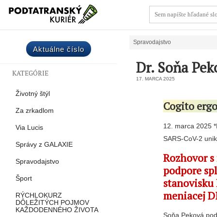
Spravodajstvo
Aktuálne číslo
Dr. Soňa Pek
KATEGÓRIE
17. MARCA 2025
Životný štýl
Cogito ergo
Za zrkadlom
12. marca 2025 *
Via Lucis
SARS-CoV-2 unikol
Správy z GALAXIE
Rozhovor s
Spravodajstvo
podpore sp
Šport
stanovisku 
meniacej 
RÝCHLOKURZ
DÔLEŽITÝCH POJMOV
KAŽDODENNÉHO ŽIVOTA
Soňa Peková pod 