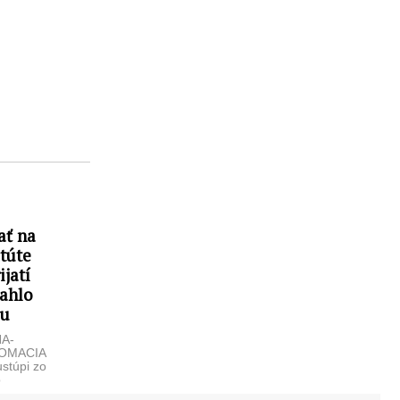
ať na
túte
ijatí
iahlo
du
NA-
LOMACIA
stúpi zo
o
ukách a