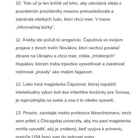
10. Toto už je len krôčik od toho, aby odvolaná vláda s
posvätením prezidentky masovo prenasledovala a
zatvárala všetkých ľudu, ktorí chcú mier. V mene
„informačnej búrky“.
11. A keby ste počuli tú aroganciu. Čaputová vo svojom
prejave z dvoch tretín Slovákov, ktorí nechcú posielať
zbrane na Ukrajinu a chcú mier, robila „zmätených“
hlupákov, ktorým treba trpezlivo vysvetľovať a zvestovať
režimové „pravdy“ ako malým faganom.
12. Lebo tuná magisterka Čaputová, ktorej najväčší
intelektuálny výkon boli dve infantílne brožúrky pre Sorosa,
je najmúdrejšia na svete a ona ti to všetko vysvetlí.
13. Prosím, zavolajte niekto profesora Mearsheimera, nech
sem priletí z Chicagskej univerzity, aby mu pani magisterka
mohla vysvetliť, aký je zmätený, keď vyzýva k prímeriu,
pretože USA ženú svet do jadrovej vojny.