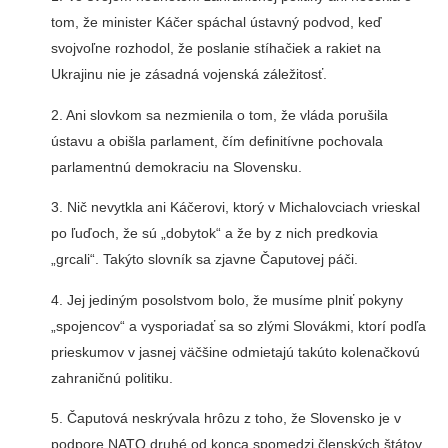
tom, že minister Káčer spáchal ústavný podvod, keď
svojvoľne rozhodol, že poslanie stíhačiek a rakiet na
Ukrajinu nie je zásadná vojenská záležitosť.
2. Ani slovkom sa nezmienila o tom, že vláda porušila
ústavu a obišla parlament, čím definitívne pochovala
parlamentnú demokraciu na Slovensku.
3. Nič nevytkla ani Káčerovi, ktorý v Michalovciach vrieskal
po ľuďoch, že sú „dobytok“ a že by z nich predkovia
„grcali“. Takýto slovník sa zjavne Čaputovej páči.
4. Jej jediným posolstvom bolo, že musíme plniť pokyny
„spojencov“ a vysporiadať sa so zlými Slovákmi, ktorí podľa
prieskumov v jasnej väčšine odmietajú takúto kolenačkovú
zahraničnú politiku.
5. Čaputová neskrývala hrôzu z toho, že Slovensko je v
podpore NATO druhé od konca spomedzi členských štátov.