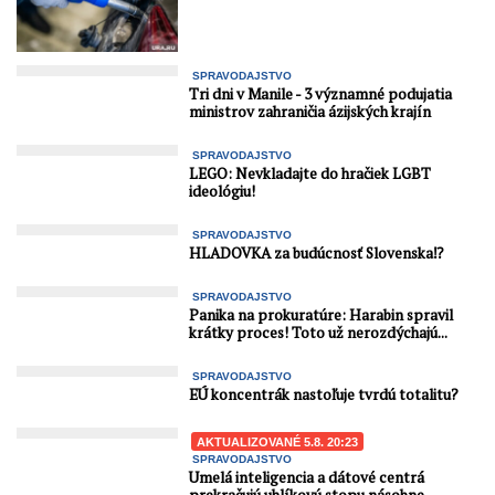
SPRAVODAJSTVO
Tri dni v Manile - 3 významné podujatia
ministrov zahraničia ázijských krajín
SPRAVODAJSTVO
LEGO: Nevkladajte do hračiek LGBT
ideológiu!
SPRAVODAJSTVO
HLADOVKA za budúcnosť Slovenska⁉️
SPRAVODAJSTVO
Panika na prokuratúre: Harabin spravil
krátky proces! Toto už nerozdýchajú...
SPRAVODAJSTVO
EÚ koncentrák nastoľuje tvrdú totalitu?
AKTUALIZOVANÉ 5.8. 20:23
SPRAVODAJSTVO
Umelá inteligencia a dátové centrá