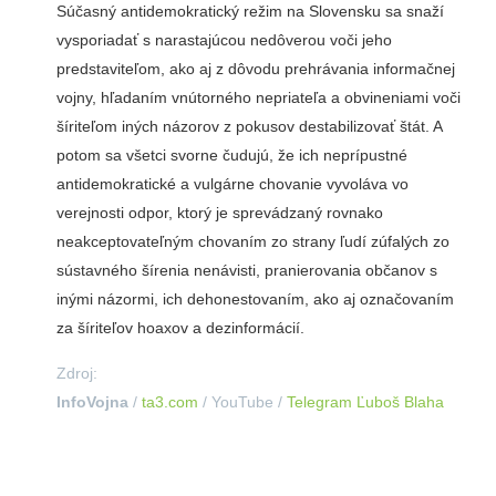
Súčasný antidemokratický režim na Slovensku sa snaží
vysporiadať s narastajúcou nedôverou voči jeho
predstaviteľom, ako aj z dôvodu prehrávania informačnej
vojny, hľadaním vnútorného nepriateľa a obvineniami voči
šíriteľom iných názorov z pokusov destabilizovať štát. A
potom sa všetci svorne čudujú, že ich neprípustné
antidemokratické a vulgárne chovanie vyvoláva vo
verejnosti odpor, ktorý je sprevádzaný rovnako
neakceptovateľným chovaním zo strany ľudí zúfalých zo
sústavného šírenia nenávisti, pranierovania občanov s
inými názormi, ich dehonestovaním, ako aj označovaním
za šíriteľov hoaxov a dezinformácií.
Zdroj:
InfoVojna
/
ta3.com
/ YouTube /
Telegram Ľuboš Blaha