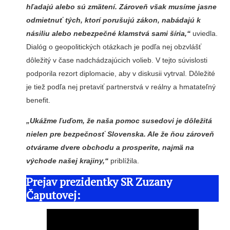
hľadajú alebo sú zmätení. Zároveň však musíme jasne
odmietnuť tých, ktorí porušujú zákon, nabádajú k
násiliu alebo nebezpečné klamstvá sami šíria,“
uviedla.
Dialóg o geopolitických otázkach je podľa nej obzvlášť
dôležitý v čase nadchádzajúcich volieb. V tejto súvislosti
podporila rezort diplomacie, aby v diskusii vytrval. Dôležité
je tiež podľa nej pretaviť partnerstvá v reálny a hmatateľný
benefit.
„Ukážme ľuďom, že naša pomoc susedovi je dôležitá
nielen pre bezpečnosť Slovenska. Ale že ňou zároveň
otvárame dvere obchodu a prosperite, najmä na
východe našej krajiny,“
priblížila.
Prejav prezidentky SR Zuzany
Čaputovej: