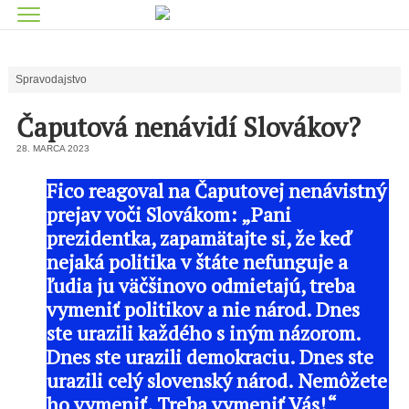
Spravodajstvo
Čaputová nenávidí Slovákov?
28. MARCA 2023
Fico reagoval na Čaputovej nenávistný
prejav voči Slovákom: „Pani
prezidentka, zapamätajte si, že keď
nejaká politika v štáte nefunguje a
ľudia ju väčšinovo odmietajú, treba
vymeniť politikov a nie národ. Dnes
ste urazili každého s iným názorom.
Dnes ste urazili demokraciu. Dnes ste
urazili celý slovenský národ. Nemôžete
ho vymeniť. Treba vymeniť Vás!“