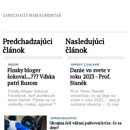
ZANECHAJTE NÁM KOMENTÁR
Predchadzajúci
Nasledujúci
článok
článok
NÁZOR
SPRÁVY Z GALAXIE
Fínsky bloger
Danie vo svete v
šokoval...??? Vďaka
roku 2023 - Prof.
patrí Rusom
Staněk
Fínsky bloger šokoval
Prof. Peter Staněk
Facebook, keď publikoval
vysvetľuje, čo sa deje vo
tento článok: Pýtate sa na
svete v roku 2023 ✅ aká je
výsledky ruskej „agresie“?
súčasná situácia ✅ čo nás
Sú nasledujúce: polovica
...
Európy a časť ...
SPRAVODAJSTVO
Ukrajina čelí vážnej palivovej kríze: čo sa
deje?