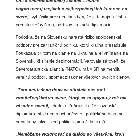
únii a Severoatlantickej aliancii – dvoch
najprosperujúcejších a najbezpečnejších kluboch na
svete,“
vyhlásila prezidentka s tým, že je to najmä úloha
predstaviteľov štátu, politikov i rezortu diplomacie.
Podotkla, že na Slovensku narastá riziko spoločenskej
podpory pre zahraničnú politiku, ktorú krajina presadzuje.
Poukázala pri tom na dianie na Ukrajine a jej vnímanie na
Slovensku či šírenie dezinformácií. Varovala zároveň, že
Severoatlantická aliancia (NATO), má v SR najmenšiu
verejnú podporu spomedzi takmer všetkých svojich členov.
„Táto neutešená domáca situácia nás robí
zraniteľnejšími vo svete, ktorý sa za uplynulý rok tak
zásadne zmenil,“
dodala. Zdôraznila, že slovenská
diplomacia síce nemá byť súčasťou politického boja, no
nemala by mlčať, keď politici klamú či fabulujú.
„Nemôžeme rezignovať na dialóg so všetkými, ktorí