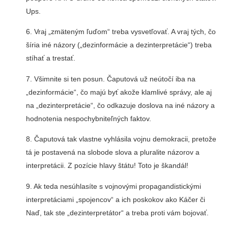
Ups.
6. Vraj „zmäteným ľuďom“ treba vysvetľovať. A vraj tých, čo
šíria iné názory („dezinformácie a dezinterpretácie“) treba
stíhať a trestať.
7. Všimnite si ten posun. Čaputová už neútočí iba na
„dezinformácie“, čo majú byť akože klamlivé správy, ale aj
na „dezinterpretácie“, čo odkazuje doslova na iné názory a
hodnotenia nespochybniteľných faktov.
8. Čaputová tak vlastne vyhlásila vojnu demokracii, pretože
tá je postavená na slobode slova a pluralite názorov a
interpretácii. Z pozície hlavy štátu! Toto je škandál!
9. Ak teda nesúhlasíte s vojnovými propagandistickými
interpretáciami „spojencov“ a ich poskokov ako Káčer či
Naď, tak ste „dezinterpretátor“ a treba proti vám bojovať.