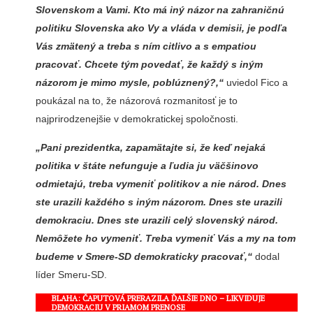
Slovenskom a Vami. Kto má iný názor na zahraničnú
politiku Slovenska ako Vy a vláda v demisii, je podľa
Vás zmätený a treba s ním citlivo a s empatiou
pracovať. Chcete tým povedať, že každý s iným
názorom je mimo mysle, poblúznený?,“
uviedol Fico a
poukázal na to, že názorová rozmanitosť je to
najprirodzenejšie v demokratickej spoločnosti.
„Pani prezidentka, zapamätajte si, že keď nejaká
politika v štáte nefunguje a ľudia ju väčšinovo
odmietajú, treba vymeniť politikov a nie národ. Dnes
ste urazili každého s iným názorom. Dnes ste urazili
demokraciu. Dnes ste urazili celý slovenský národ.
Nemôžete ho vymeniť. Treba vymeniť Vás a my na tom
budeme v Smere-SD demokraticky pracovať,“
dodal
líder Smeru-SD.
BLAHA: ČAPUTOVÁ PRERAZILA ĎALŠIE DNO – LIKVIDUJE
DEMOKRACIU V PRIAMOM PRENOSE