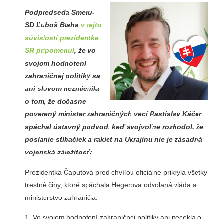
Podpredseda Smeru-
SD Ľuboš Blaha
v tejto
súvislosti prezidentke
SR pripomenul
, že vo
svojom hodnotení
zahraničnej politiky sa
ani slovom nezmienila
o tom, že dočasne
poverený minister zahraničných vecí Rastislav Káčer
spáchal ústavný podvod, keď svojvoľne rozhodol, že
poslanie stíhačiek a rakiet na Ukrajinu nie je zásadná
vojenská záležitosť:
Prezidentka Čaputová pred chvíľou oficiálne prikryla všetky
trestné činy, ktoré spáchala Hegerova odvolaná vláda a
ministerstvo zahraničia.
1. Vo svojom hodnotení zahraničnej politiky ani necekla o