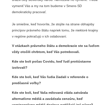
vymeniť Vás a my na tom budeme v Smere-SD
demokraticky pracovať.
Je smiešne, keď hovoríte, že stojíte na strane obhajoby
princípov právneho štátu napriek tomu, že niektoré krajiny
v regióne pokračujú v ich oslabovaní.
V otázkach právneho štátu a demokracie ste sa ľuďom
vždy otočili chrbtom, keď Vás potrebovali.
Kde ste boli počas Covidu, keď ľudí protiústavne
izolovali?
Kde ste boli, keď Vás ľudia žiadali v referende o
predčasné voľby?
Kde ste boli, keď Vaša milovaná vláda zatvárala
alternatívne médiá a zavádzala cenzúru, keď
verejnoprávne médiá doslova potláčajú iný názor?