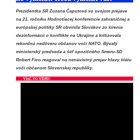
Prezidentka SR Zuzana Čaputová vo svojom prejave
na 21. ročníku Hodnotiacej konferencie zahraničnej a
európskej politiky SR obvinila Slovákov zo šírenia
dezinformácií o konflikte na Ukrajine a kritizovala
rekordnú nedôveru občanov voči NATO. Bývalý
ministerský predseda a šéf opozičného Smeru-SD
Robert Fico reagoval na nenávistný prejav hlavy štátu
voči občanom Slovenskej republiky.
VIAC VO VIDEU: