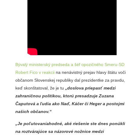
Bývalý ministerský predseda a šéf opozičného Smeru-SD
Robert Fico v reakcii
na nenávistný prejav hlavy štátu voči
občanom Slovenskej republiky dal prezidentke za pravdu,
keď skonštatoval, že je tu
„doslova priepasť medzi
zahraničnou politikou, ktorú presadzuje Zuzana
Čaputová a ľudia ako Naď, Káčer či Heger a postojmi
našich občanov.“
„Je poľutovaniahodné, aké riešenie ste dnes ponúkli
na roztvárajúce sa názorové nožnice medzi