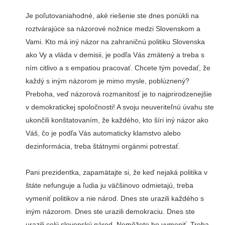
Je poľutovaniahodné, aké riešenie ste dnes ponúkli na
roztvárajúce sa názorové nožnice medzi Slovenskom a
Vami. Kto má iný názor na zahraničnú politiku Slovenska
ako Vy a vláda v demisii, je podľa Vás zmätený a treba s
ním citlivo a s empatiou pracovať. Chcete tým povedať, že
každý s iným názorom je mimo mysle, poblúznený?
Preboha, veď názorová rozmanitosť je to najprirodzenejšie
v demokratickej spoločnosti! A svoju neuveriteľnú úvahu ste
ukončili konštatovaním, že každého, kto šíri iný názor ako
Váš, čo je podľa Vás automaticky klamstvo alebo
dezinformácia, treba štátnymi orgánmi potrestať.
Pani prezidentka, zapamätajte si, že keď nejaká politika v
štáte nefunguje a ľudia ju väčšinovo odmietajú, treba
vymeniť politikov a nie národ. Dnes ste urazili každého s
iným názorom. Dnes ste urazili demokraciu. Dnes ste
urazili celý slovenský národ. Nemôžete ho vymeniť. Treba