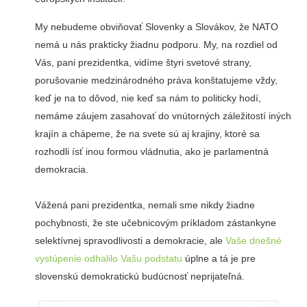
My nebudeme obviňovať Slovenky a Slovákov, že NATO
nemá u nás prakticky žiadnu podporu. My, na rozdiel od
Vás, pani prezidentka, vidíme štyri svetové strany,
porušovanie medzinárodného práva konštatujeme vždy,
keď je na to dôvod, nie keď sa nám to politicky hodí,
nemáme záujem zasahovať do vnútorných záležitostí iných
krajín a chápeme, že na svete sú aj krajiny, ktoré sa
rozhodli ísť inou formou vládnutia, ako je parlamentná
demokracia.
Vážená pani prezidentka, nemali sme nikdy žiadne
pochybnosti, že ste učebnicovým príkladom zástankyne
selektívnej spravodlivosti a demokracie, ale
Vaše dnešné
vystúpenie odhalilo Vašu podstatu
úplne a tá je pre
slovenskú demokratickú budúcnosť neprijateľná.