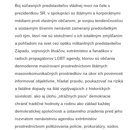
Boj súčasných predstaviteľov vládnej moci na čele s
prezidentkou SR, v spolupráci so štátnymi a korporátnymi
médiami proti vlastným občanom, je svojou tendenčnosťou
a sústavným šírením nenávisti zameraný predovšetkým
voči tým, ktorí nie sú stotožnení s ich totalitným zmýšľaním
a pohľadom na svet cez optiku militantných predstaviteľov
Západu, vojnových štváčov, extrémistov a fanatikov v
radoch propagátorov LGBT agendy, ktorou sú občania
dennodenne masírovaní prostredníctvom štátnych
masovokomunikačných prostriedkov na úkor ich povinnosti
informovať objektívne, hľadať pravdu, poukazovať na riziká
a fatálne dopady na štát vyplývajúcich z historických
súvislostí, ako aj úlohu „strážnych psov“ demokracie
chrániť tradičné hodnoty a rodinu ako základ každej
demokratickej spoločnosti a ústavného zriadenia pred jeho
rozvratom nenávistnou agendou extrémistov
prostredníctvom politizovania polície, prokuratúry, súdov,