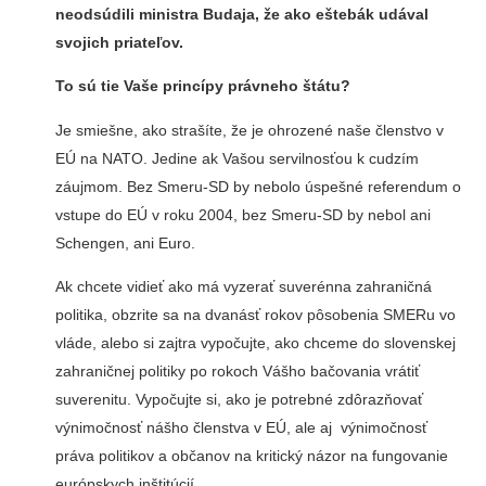
neodsúdili ministra Budaja, že ako eštebák udával
svojich priateľov.
To sú tie Vaše princípy právneho štátu?
Je smiešne, ako strašíte, že je ohrozené naše členstvo v
EÚ na NATO. Jedine ak Vašou servilnosťou k cudzím
záujmom. Bez Smeru-SD by nebolo úspešné referendum o
vstupe do EÚ v roku 2004, bez Smeru-SD by nebol ani
Schengen, ani Euro.
Ak chcete vidieť ako má vyzerať suverénna zahraničná
politika, obzrite sa na dvanásť rokov pôsobenia SMERu vo
vláde, alebo si zajtra vypočujte, ako chceme do slovenskej
zahraničnej politiky po rokoch Vášho bačovania vrátiť
suverenitu. Vypočujte si, ako je potrebné zdôrazňovať
výnimočnosť nášho členstva v EÚ, ale aj výnimočnosť
práva politikov a občanov na kritický názor na fungovanie
európskych inštitúcií.