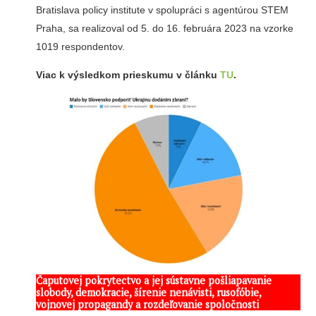
Bratislava policy institute v spolupráci s agentúrou STEM
Praha, sa realizoval od 5. do 16. februára 2023 na vzorke
1019 respondentov.
Viac k výsledkom prieskumu v článku
TU
.
Čaputovej pokrytectvo a jej sústavne pošliapavanie
slobody, demokracie, šírenie nenávisti, rusofóbie,
vojnovej propagandy a rozdeľovanie spoločnosti