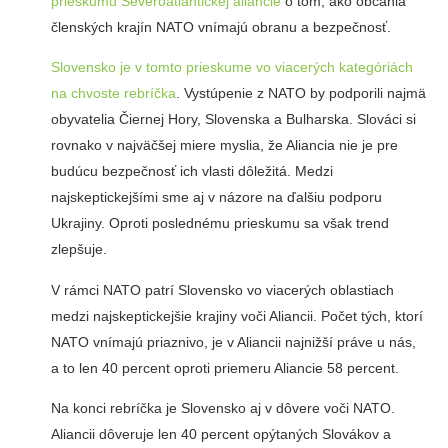
prieskumu Severoatlantickej aliancie
o tom, ako občania
členských krajín NATO vnímajú obranu a bezpečnosť.
Slovensko je v tomto prieskume vo viacerých kategóriách
na chvoste rebríčka
. Vystúpenie z NATO by podporili najmä
obyvatelia Čiernej Hory, Slovenska a Bulharska. Slováci si
rovnako v najväčšej miere myslia, že Aliancia nie je pre
budúcu bezpečnosť ich vlasti dôležitá. Medzi
najskeptickejšími sme aj v názore na ďalšiu podporu
Ukrajiny. Oproti poslednému prieskumu sa však trend
zlepšuje.
V rámci NATO patrí Slovensko vo viacerých oblastiach
medzi najskeptickejšie krajiny voči Aliancii. Počet tých, ktorí
NATO vnímajú priaznivo, je v Aliancii najnižší práve u nás,
a to len 40 percent oproti priemeru Aliancie 58 percent.
Na konci rebríčka je Slovensko aj v dôvere voči NATO.
Aliancii dôveruje len 40 percent opýtaných Slovákov a