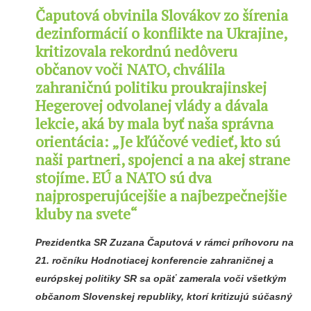
Čaputová obvinila Slovákov zo šírenia
dezinformácií o konflikte na Ukrajine,
kritizovala rekordnú nedôveru
občanov voči NATO, chválila
zahraničnú politiku proukrajinskej
Hegerovej odvolanej vlády a dávala
lekcie, aká by mala byť naša správna
orientácia: „Je kľúčové vedieť, kto sú
naši partneri, spojenci a na akej strane
stojíme. EÚ a NATO sú dva
najprosperujúcejšie a najbezpečnejšie
kluby na svete“
Prezidentka SR Zuzana Čaputová v rámci príhovoru na
21. ročníku Hodnotiacej konferencie zahraničnej a
európskej politiky SR sa opäť zamerala voči všetkým
občanom Slovenskej republiky, ktorí kritizujú súčasný