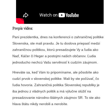
Prepis videa:
Pani prezidentka, dnes na konferencii o zahraničnej politike
Slovenska, ste mali pravdu. Je tu doslova priepasť medzi
zahraničnou politikou, ktorú presadzujete Vy a ľudia ako
Naď, Káčer či Heger a postojmi našich občanov. Ľudia
jednoducho nechcú Vašu servilnosť k cudzím záujmom.
Hneváte sa, keď Vám to pripomíname, ale pôsobíte ako
cudzí prvok v slovenskej politike. Mali by ste počúvať, čo
ľudia hovoria. Zahraničná politika Slovenskej republiky je
iba jednou z vládnych politík a má výlučne slúžiť na
presadzovanie národno-štátnych záujmov SR. To ste ako
hlava štátu nikdy nerobili a nerobíte.