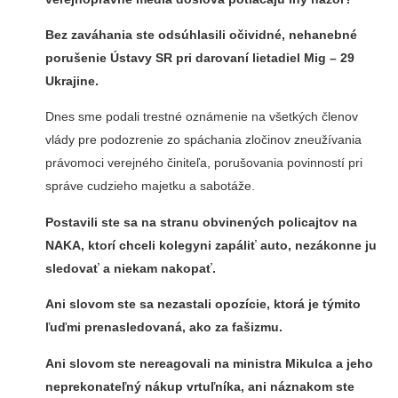
Bez zaváhania ste odsúhlasili očividné, nehanebné
porušenie Ústavy SR pri darovaní lietadiel Mig – 29
Ukrajine.
Dnes sme podali trestné oznámenie na všetkých členov
vlády pre podozrenie zo spáchania zločinov zneužívania
právomoci verejného činiteľa, porušovania povinností pri
správe cudzieho majetku a sabotáže.
Postavili ste sa na stranu obvinených policajtov na
NAKA, ktorí chceli kolegyni zapáliť auto, nezákonne ju
sledovať a niekam nakopať.
Ani slovom ste sa nezastali opozície, ktorá je týmito
ľuďmi prenasledovaná, ako za fašizmu.
Ani slovom ste nereagovali na ministra Mikulca a jeho
neprekonateľný nákup vrtuľníka, ani náznakom ste