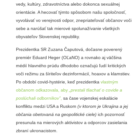
vedy, kultúry, zdravotníctva alebo dokonca sexuálnej
orientácie. A hecovať týmto spôsobom našu spoločnosť,
vyvolávať vo verejnosti odpor, znepriateľovať občanov voči
sebe a narúšať tak mierové spolunažívanie všetkých
obyvateľov Slovenskej republiky.
Prezidentka SR Zuzana Čaputová, dočasne poverený
premiér Eduard Heger (OĽaNO) a rovnako aj väčšina
médií hlavného prúdu dlhodobo označujú ľudí kritických
voči režimu za šíriteľov dezinformácií, hoaxov a klamstiev.
Po období covid-hystérie, keď prezidentka
vlastným
občanom odkazovala, aby
„prestali tliachať o covide a
poslúchali odborníkov”
,
sa čase vojenskej eskalácie
konfliktu medzi USA a Ruskom
(v ktorom je Ukrajina a jej
občania obetovaná na geopolitické ciele)
ich pozornosť
presunula na mierových aktivistov a odporcov zasielania
zbraní ukronacistom.