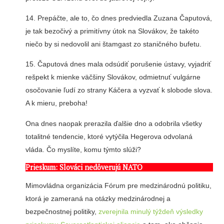
14. Prepáčte, ale to, čo dnes predviedla Zuzana Čaputová,
je tak bezočivý a primitívny útok na Slovákov, že takéto
niečo by si nedovolil ani štamgast zo staničného bufetu.
15. Čaputová dnes mala odsúdiť porušenie ústavy, vyjadriť
rešpekt k mienke väčšiny Slovákov, odmietnuť vulgárne
osočovanie ľudí zo strany Káčera a vyzvať k slobode slova.
A k mieru, preboha!
Ona dnes naopak prerazila ďalšie dno a odobrila všetky
totalitné tendencie, ktoré vytýčila Hegerova odvolaná
vláda. Čo myslíte, komu týmto slúži?
Prieskum: Slováci nedôverujú NATO
Mimovládna organizácia Fórum pre medzinárodnú politiku,
ktorá je zameraná na otázky medzinárodnej a
bezpečnostnej politiky,
zverejnila minulý týždeň výsledky