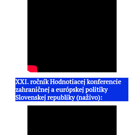
XXI. ročník Hodnotiacej konferencie
zahraničnej a európskej politiky
Slovenskej republiky (naživo):