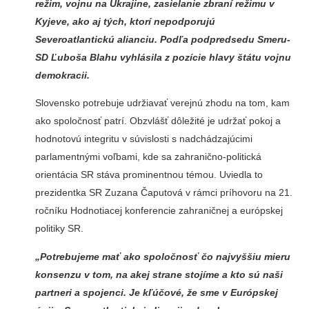
režim, vojnu na Ukrajine, zasielanie zbraní režimu v
Kyjeve, ako aj tých, ktorí nepodporujú
Severoatlantickú alianciu. Podľa podpredsedu Smeru-
SD Ľuboša Blahu vyhlásila z pozície hlavy štátu vojnu
demokracii.
Slovensko potrebuje udržiavať verejnú zhodu na tom, kam
ako spoločnosť patrí. Obzvlášť dôležité je udržať pokoj a
hodnotovú integritu v súvislosti s nadchádzajúcimi
parlamentnými voľbami, kde sa zahranično-politická
orientácia SR stáva prominentnou témou. Uviedla to
prezidentka SR Zuzana Čaputová v rámci príhovoru na 21.
ročníku Hodnotiacej konferencie zahraničnej a európskej
politiky SR.
„Potrebujeme mať ako spoločnosť čo najvyššiu mieru
konsenzu v tom, na akej strane stojíme a kto sú naši
partneri a spojenci. Je kľúčové, že sme v Európskej