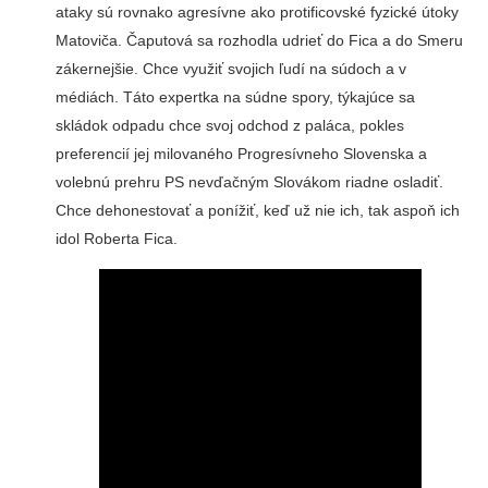
ataky sú rovnako agresívne ako protificovské fyzické útoky
Matoviča. Čaputová sa rozhodla udrieť do Fica a do Smeru
zákernejšie. Chce využiť svojich ľudí na súdoch a v
médiách. Táto expertka na súdne spory, týkajúce sa
skládok odpadu chce svoj odchod z paláca, pokles
preferencií jej milovaného Progresívneho Slovenska a
volebnú prehru PS nevďačným Slovákom riadne osladiť.
Chce dehonestovať a ponížiť, keď už nie ich, tak aspoň ich
idol Roberta Fica.