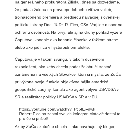
na generálneho prokurátora Žilinku, dnes sa dozvedáme,
že podala žalobu na pravdepodobného víťaza volieb,
trojnásobného premiéra a predsedu najväčšej slovenskej
politickej strany Doc. JUDr. R. Fica, CSc. Vraj ide o spor na
ochranu osobnosti. Na prvý, ale aj na druhý pohľad vyzerá
Čaputovej konanie ako konanie človeka v ťažkom strese
alebo ako jedinca v hysteroidnom afekte.
Čaputová je v takom švungu, v takom duševnom
rozpoložení, ako keby chcela podať žalobu či trestné
oznámenia na všetkých Slovákov, ktorí si myslia, že ZuČa
pri výkone svojej funkcie objektívne hájila americké
geopolitické záujmy, konala ako agent vplyvu USA/DSA v
SR a realizátor politiky USA/DSA v SR a v EU.
https://youtube.com/watch?v=Pc6tEi–dwk
Robert Fico sa zastal svojich kolegov: Matovič dostal to,
pre čo si prišiel!
Ak by ZuČa skutočne chcela – ako navrhuje iný bloger,