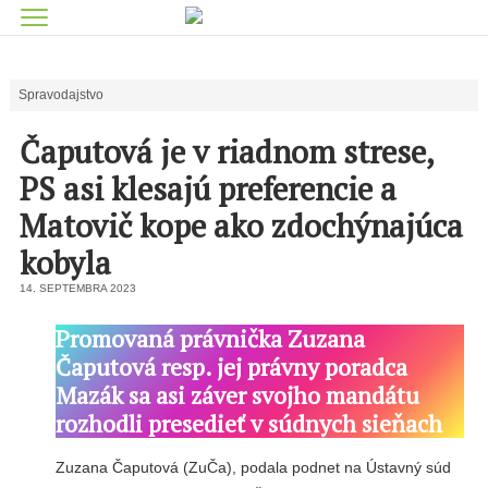
Spravodajstvo
Čaputová je v riadnom strese,
PS asi klesajú preferencie a
Matovič kope ako zdochýnajúca
kobyla
14. SEPTEMBRA 2023
Promovaná právnička Zuzana
Čaputová resp. jej právny poradca
Mazák sa asi záver svojho mandátu
rozhodli presedieť v súdnych sieňach
Zuzana Čaputová (ZuČa), podala podnet na Ústavný súd