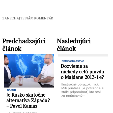
ZANECHAJTE NÁM KOMENTÁR
Predchadzajúci
Nasledujúci
článok
článok
SPRAVODAJSTVO
Dozvieme sa
niekedy celú pravdu
o Majdane 2013-14?
Ilustračný obrázok: flickr
Milí priatelia, je potrebné si
NÁZOR
stále pripomínať, kto stál
Je Rusko skutočne
za neústavným
alternatíva Západu?
teroristickým pučom v
Kyjeve v roku 2014, ...
– Pavel Kamas