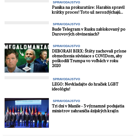
SPRAVODAJSTVO
Panika na prokuratúre: Harabin spravil
krátky proces! Toto už nerozdýchajú...
SPRAVODAJSTVO
Bude Telegram v Rusku zablokovaný po
Durovových obvineniach?
SPRAVODAJSTVO
DEBORAH BIRX: Štáty zachovali prísne
obmedzenia súvisiace s COVIDom, aby
poškodili Trumpa vo voľbách v roku
2020
SPRAVODAJSTVO
LEGO: Nevkladajte do hračiek LGBT
ideológiu!
SPRAVODAJSTVO
Tri dni v Manile - 3 významné podujatia
ministrov zahraničia ázijských krajín