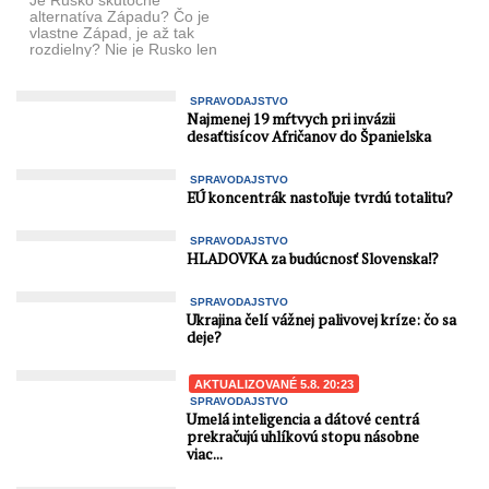
Je Rusko skutočne
alternatíva Západu? Čo je
vlastne Západ, je až tak
rozdielny? Nie je Rusko len
druhá páka tých ...
SPRAVODAJSTVO
Najmenej 19 mŕtvych pri invázii
desaťtisícov Afričanov do Španielska
SPRAVODAJSTVO
EÚ koncentrák nastoľuje tvrdú totalitu?
SPRAVODAJSTVO
HLADOVKA za budúcnosť Slovenska⁉️
SPRAVODAJSTVO
Ukrajina čelí vážnej palivovej kríze: čo sa
deje?
AKTUALIZOVANÉ 5.8. 20:23
SPRAVODAJSTVO
Umelá inteligencia a dátové centrá
prekračujú uhlíkovú stopu násobne
viac...