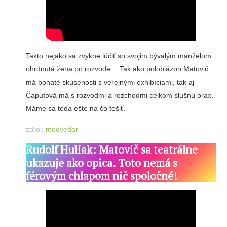
Takto nejako sa zvykne lúčiť so svojim bývalým manželom
ohrdnutá žena po rozvode… Tak ako poloblázon Matovič
má bohaté skúsenosti s verejnými exhibíciami, tak aj
Čaputová má s rozvodmi a rozchodmi celkom slušnú prax.
Máme sa teda ešte na čo tešiť.
zdroj:
medvedar
Rudolf Huliak: Matovič sa teatrálne
ukazuje ako opica. Toto nemá s
férovým chlapom nič spoločné!