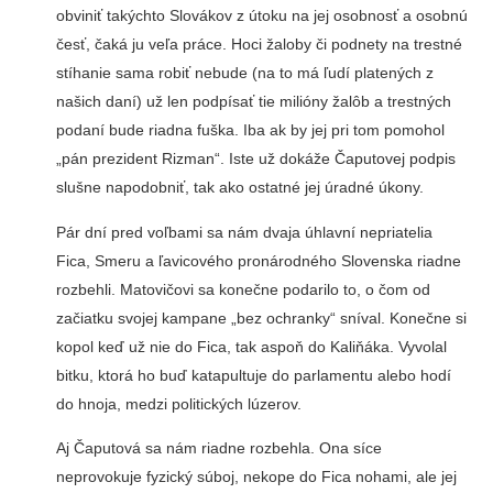
obviniť takýchto Slovákov z útoku na jej osobnosť a osobnú
česť, čaká ju veľa práce. Hoci žaloby či podnety na trestné
stíhanie sama robiť nebude (na to má ľudí platených z
našich daní) už len podpísať tie milióny žalôb a trestných
podaní bude riadna fuška. Iba ak by jej pri tom pomohol
„pán prezident Rizman“. Iste už dokáže Čaputovej podpis
slušne napodobniť, tak ako ostatné jej úradné úkony.
Pár dní pred voľbami sa nám dvaja úhlavní nepriatelia
Fica, Smeru a ľavicového pronárodného Slovenska riadne
rozbehli. Matovičovi sa konečne podarilo to, o čom od
začiatku svojej kampane „bez ochranky“ sníval. Konečne si
kopol keď už nie do Fica, tak aspoň do Kaliňáka. Vyvolal
bitku, ktorá ho buď katapultuje do parlamentu alebo hodí
do hnoja, medzi politických lúzerov.
Aj Čaputová sa nám riadne rozbehla. Ona síce
neprovokuje fyzický súboj, nekope do Fica nohami, ale jej