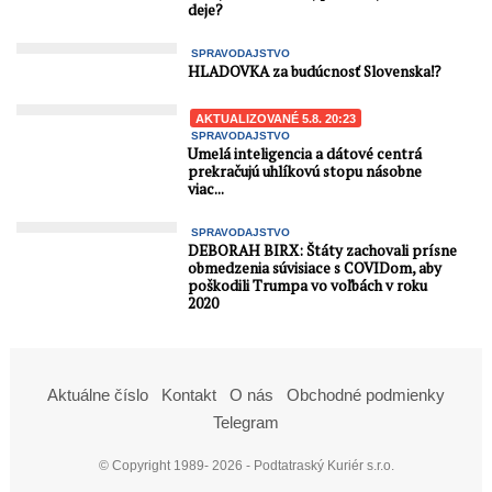
deje?
SPRAVODAJSTVO
HLADOVKA za budúcnosť Slovenska⁉️
AKTUALIZOVANÉ 5.8. 20:23
SPRAVODAJSTVO
Umelá inteligencia a dátové centrá
prekračujú uhlíkovú stopu násobne
viac...
SPRAVODAJSTVO
DEBORAH BIRX: Štáty zachovali prísne
obmedzenia súvisiace s COVIDom, aby
poškodili Trumpa vo voľbách v roku
2020
Aktuálne číslo
Kontakt
O nás
Obchodné podmienky
Telegram
© Copyright 1989- 2026 - Podtatraský Kuriér s.r.o.