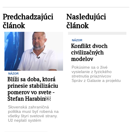
Predchadzajúci
Nasledujúci
článok
článok
NÁZOR
Konflikt dvoch
civilizačných
modelov
Pokúsime sa o živé
vysielanie z fyzického
NÁZOR
stretnutia priaznivcov
Blíži sa doba, ktorá
Správ z Galaxie a projektu
prinesie stabilizáciu
Posol budúcnosti,
prednášať budú Ing.
pomerov vo svete -
Jaroslav ...
Štefan Harabin￼
Slovenská zahraničná
politika musí byť robená na
všetky štyri svetové strany.
Už neplatí systém
nemeniteľnosti hraníc.
Reálne nám môže hranice