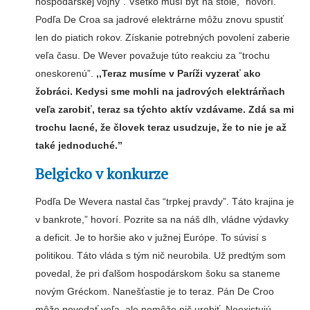
hospodárskej vojny”. Všetko musí byť na stole,” hovorí.
Podľa De Croa sa jadrové elektrárne môžu znovu spustiť
len do piatich rokov. Získanie potrebných povolení zaberie
veľa času. De Wever považuje túto reakciu za “trochu
oneskorenú”.
,,Teraz musíme v Paríži vyzerať ako
žobráci. Kedysi sme mohli na jadrových elektrárňach
veľa zarobiť, teraz sa týchto aktív vzdávame. Zdá sa mi
trochu lacné, že človek teraz usudzuje, že to nie je až
také jednoduché.”
Belgicko v konkurze
Podľa De Wevera nastal čas “trpkej pravdy”. Táto krajina je
v bankrote,” hovorí. Pozrite sa na náš dlh, vládne výdavky
a deficit. Je to horšie ako v južnej Európe. To súvisí s
politikou. Táto vláda s tým nič neurobila. Už predtým som
povedal, že pri ďalšom hospodárskom šoku sa staneme
novým Gréckom. Nanešťastie je to teraz. Pán De Croo
môže povedať veľa, ale nemôže nič urobiť. Neexistujú