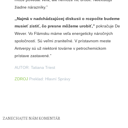
žiadne nárazníky.”
,,Najmä v nadchádzajúcej diskusii o rozpočte budeme
musieť zistiť, čo presne môžeme urobiť,”
pokračuje De
Wever. Vo Flámsku máme veľa energeticky náročných
spoločností. Sú veľmi zraniteľné. V prístavnom meste
Antverpy sú už niektoré továrne v petrochemickom
prístave zastavené.”
AUTOR: Tatiana Triest
ZDROJ
Preklad: Hlavní Správy
ZANECHAJTE NÁM KOMENTÁR