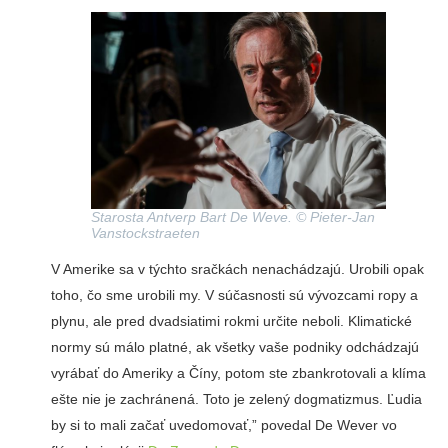
Starosta Antverp Bart De Weve. © Pieter-Jan
Vanstockstraeten
V Amerike sa v týchto sračkách nenachádzajú. Urobili opak
toho, čo sme urobili my. V súčasnosti sú vývozcami ropy a
plynu, ale pred dvadsiatimi rokmi určite neboli. Klimatické
normy sú málo platné, ak všetky vaše podniky odchádzajú
vyrábať do Ameriky a Číny, potom ste zbankrotovali a klíma
ešte nie je zachránená. Toto je zelený dogmatizmus. Ľudia
by si to mali začať uvedomovať,” povedal De Wever vo