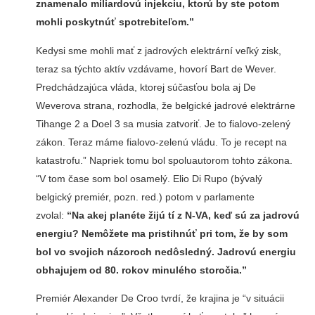
znamenalo miliardovú injekciu, ktorú by ste potom
mohli poskytnúť spotrebiteľom.”
Kedysi sme mohli mať z jadrových elektrární veľký zisk,
teraz sa týchto aktív vzdávame, hovorí Bart de Wever.
Predchádzajúca vláda, ktorej súčasťou bola aj De
Weverova strana, rozhodla, že belgické jadrové elektrárne
Tihange 2 a Doel 3 sa musia zatvoriť. Je to fialovo-zelený
zákon. Teraz máme fialovo-zelenú vládu. To je recept na
katastrofu.” Napriek tomu bol spoluautorom tohto zákona.
“V tom čase som bol osamelý. Elio Di Rupo (bývalý
belgický premiér, pozn. red.) potom v parlamente
zvolal:
“Na akej planéte žijú tí z N-VA, keď sú za jadrovú
energiu? Nemôžete ma pristihnúť pri tom, že by som
bol vo svojich názoroch nedôsledný. Jadrovú energiu
obhajujem od 80. rokov minulého storočia.”
Premiér Alexander De Croo tvrdí, že krajina je “v situácii