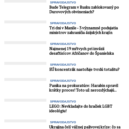
...
SPRAVODAJSTVO
Bude Telegram v Rusku zablokovaný po
Durovových obvineniach?
SPRAVODAJSTVO
Tri dni v Manile - 3 významné podujatia
ministrov zahraničia ázijských krajín
SPRAVODAJSTVO
Najmenej 19 mŕtvych pri invázii
desaťtisícov Afričanov do Španielska
SPRAVODAJSTVO
EÚ koncentrák nastoľuje tvrdú totalitu?
SPRAVODAJSTVO
Panika na prokuratúre: Harabin spravil
krátky proces! Toto už nerozdýchajú...
SPRAVODAJSTVO
LEGO: Nevkladajte do hračiek LGBT
ideológiu!
SPRAVODAJSTVO
Ukrajina čelí vážnej palivovej kríze: čo sa