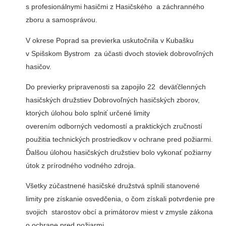
s profesionálnymi hasičmi z Hasičského a záchranného
zboru a samosprávou.
V okrese Poprad sa previerka uskutočnila v Kubašku
v Spišskom Bystrom za účasti dvoch stoviek dobrovoľných
hasičov.
Do previerky pripravenosti sa zapojilo 22 deväťčlenných
hasičských družstiev Dobrovoľných hasičských zborov,
ktorých úlohou bolo splniť určené limity
overením odborných vedomostí a praktických zručností
použitia technických prostriedkov v ochrane pred požiarmi.
Ďalšou úlohou hasičských družstiev bolo vykonať požiarny
útok z prírodného vodného zdroja.
Všetky zúčastnené hasičské družstvá splnili stanovené
limity pre získanie osvedčenia, o čom získali potvrdenie pre
svojich starostov obcí a primátorov miest v zmysle zákona
o ochrane pred požiarmi .