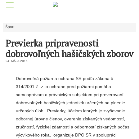
Šport
Previerka pripravenosti
dobrovoľných hašičských zborov
24. MÁJA 2016
Dobrovoľná požiarna ochrana SR podľa zákona č.
314/2001 Z. z. o ochrane pred požiarmi pomáha
samosprávam a právnickým subjektom pri preverovaní
dobrovoľných hasičských jednotiek určených na plnenie
určených úloh . Previerky, účelom ktorých je zvyšovanie
odbornej úrovne členov, overenie získaných vedomostí,
zručností, fyzickej zdatnosti a odborností získaných počas
výcvikového roka, organizuje DPO SR v spolupráci