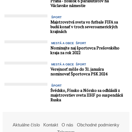
Praha - zoskok 6 parašutistov na
Václavske námestie
ŠPORT
Majstrovstvá sveta vo futbale FIFA sa
budú konať v troch severoamerických
krajinách
MESTÁ A OBCE
ŠPORT
Nominujte naj športovca Prešovského
kraja za rok 2022
MESTÁ A OBCE
ŠPORT
Verejnosť môže do 31. januára
nominovať Športovca PSK 2024
ŠPORT
Švédsko, Fínsko a Nórsko sa odhlásili z
majstrovstiev sveta IIHF po suspendácii
Ruska
Aktuálne číslo
Kontakt
O nás
Obchodné podmienky