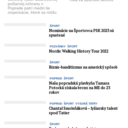
požiarnej ochrany v
2015/2016 sa uskutoční
Poprade patrí medzi tie
v piatok 27. mája o 18. ...
organizácie, ktoré sa môžu
pochváliť svojou neustálou
aktivitou. Víkend čo ...
ŠPORT
Nominácie na Športovca PSK 2023 sú
spustené
POZVÁNKY
ŠPORT
Nordic Walking History Tour 2022
ŠPORT
Biznis-banditizmus na americký spôsob
POPRAD
ŠPORT
Naša popradská plavkyňa Tamara
Potocká získala bronz na ME do 23
rokov
POPRAD
ŠPORT
VYSOKÉ TATRY
Chantal Smoleňáková – lyžiarsky talent
spod Tatier
ŠPORT