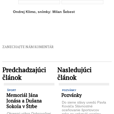
Ondrej Klimo, snímky: Milan Šebest
ZANECHAJTE NÁM KOMENTÁR
Predchadzajúci
Nasledujúci
článok
článok
ŠPORT
POZVÁNKY
Memoriál Jána
Pozvánky
Jonása a Dušana
Do siene slávy uvedú Pavla
Sokola v Štrbe
Kováča Slávnostné
oceňovanie športovcov
Okresný výbor Dobrovoľnej
roka za uplynulú sezónu