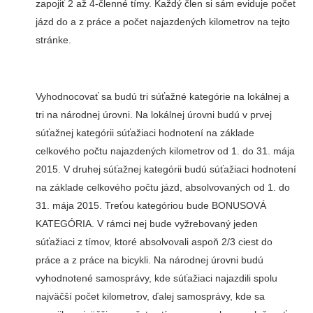
zapojiť 2 až 4-členné tímy. Každý člen si sám eviduje počet
jázd do a z práce a počet najazdených kilometrov na tejto
stránke.
Vyhodnocovať sa budú tri súťažné kategórie na lokálnej a
tri na národnej úrovni. Na lokálnej úrovni budú v prvej
súťažnej kategórii súťažiaci hodnotení na základe
celkového počtu najazdených kilometrov od 1. do 31. mája
2015. V druhej súťažnej kategórii budú súťažiaci hodnotení
na základe celkového počtu jázd, absolvovaných od 1. do
31. mája 2015. Treťou kategóriou bude BONUSOVÁ
KATEGÓRIA. V rámci nej bude vyžrebovaný jeden
súťažiaci z tímov, ktoré absolvovali aspoň 2/3 ciest do
práce a z práce na bicykli. Na národnej úrovni budú
vyhodnotené samosprávy, kde súťažiaci najazdili spolu
najväčší počet kilometrov, ďalej samosprávy, kde sa