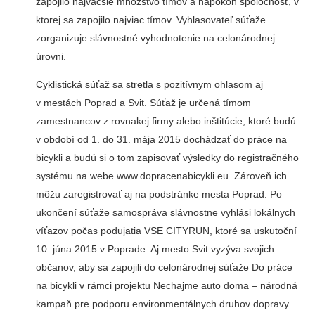
zapojilo najväčšie množstvo tímov a napokon spoločnosť, v
ktorej sa zapojilo najviac tímov. Vyhlasovateľ súťaže
zorganizuje slávnostné vyhodnotenie na celonárodnej
úrovni.
Cyklistická súťaž sa stretla s pozitívnym ohlasom aj
v mestách Poprad a Svit. Súťaž je určená tímom
zamestnancov z rovnakej firmy alebo inštitúcie, ktoré budú
v období od 1. do 31. mája 2015 dochádzať do práce na
bicykli a budú si o tom zapisovať výsledky do registračného
systému na webe www.dopracenabicykli.eu. Zároveň ich
môžu zaregistrovať aj na podstránke mesta Poprad. Po
ukončení súťaže samospráva slávnostne vyhlási lokálnych
víťazov počas podujatia VSE CITYRUN, ktoré sa uskutoční
10. júna 2015 v Poprade. Aj mesto Svit vyzýva svojich
občanov, aby sa zapojili do celonárodnej súťaže Do práce
na bicykli v rámci projektu Nechajme auto doma – národná
kampaň pre podporu environmentálnych druhov dopravy