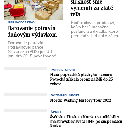
slušnosť sme
vymenili za zlaté
teľa
Keď si človek predstaví,
SPRAVODAJSTVO
Darovanie potravín
koľko berú mesačne
poslanci za divadlo, ktoré
daňovým výdavkom
predvádzali tri dni v závere
minulého týždňa, má chuť
Darovanie potravín
zobrať ...
Potravinovej banke
Slovenska (PBS) je od 1.
januára 2015 považované
za daňový výdavok.
Podnikateľ, ktorý potraviny
PBS daruje, ...
POPRAD
ŠPORT
Naša popradská plavkyňa Tamara
Potocká získala bronz na ME do 23
rokov
POZVÁNKY
ŠPORT
Nordic Walking History Tour 2022
ŠPORT
Švédsko, Fínsko a Nórsko sa odhlásili z
majstrovstiev sveta IIHF po suspendácii
Ruska