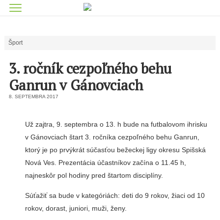
Šport
3. ročník cezpoľného behu
Ganrun v Gánovciach
8. SEPTEMBRA 2017
Už zajtra, 9. septembra o 13. h bude na futbalovom ihrisku
v Gánovciach štart 3. ročníka cezpoľného behu Ganrun,
ktorý je po prvýkrát súčasťou bežeckej ligy okresu Spišská
Nová Ves. Prezentácia účastníkov začína o 11.45 h,
najneskôr pol hodiny pred štartom disciplíny.
Súťažiť sa bude v kategóriách: deti do 9 rokov, žiaci od 10
rokov, dorast, juniori, muži, ženy.