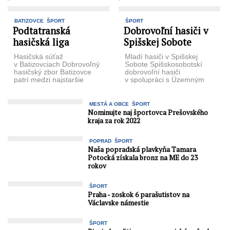
BATIZOVCE
ŠPORT
ŠPORT
Podtatranská
Dobrovoľní hasiči v
hasičská liga
Spišskej Sobote
Hasičská súťaž
Mladí hasiči v Spišskej
v Batizovciach Dobrovoľný
Sobote Spišskosobotskí
hasičský zbor Batizovce
dobrovoľní hasiči
patrí medzi najstaršie
v spolupráci s Územným
zbory pod Tatrami a o dva
výborom DPO SR Poprad
roky si pripomenie 130. ...
a ZŠ s MŠ Spišská Sobota
v areáli ...
MESTÁ A OBCE
ŠPORT
Nominujte naj športovca Prešovského
kraja za rok 2022
POPRAD
ŠPORT
Naša popradská plavkyňa Tamara
Potocká získala bronz na ME do 23
rokov
ŠPORT
Praha - zoskok 6 parašutistov na
Václavske námestie
ŠPORT