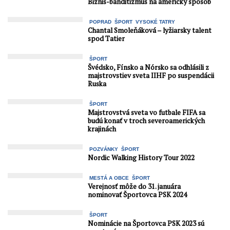
Biznis-banditizmus na americký spôsob
POPRAD
ŠPORT
VYSOKÉ TATRY
Chantal Smoleňáková – lyžiarsky talent
spod Tatier
ŠPORT
Švédsko, Fínsko a Nórsko sa odhlásili z
majstrovstiev sveta IIHF po suspendácii
Ruska
ŠPORT
Majstrovstvá sveta vo futbale FIFA sa
budú konať v troch severoamerických
krajinách
POZVÁNKY
ŠPORT
Nordic Walking History Tour 2022
MESTÁ A OBCE
ŠPORT
Verejnosť môže do 31. januára
nominovať Športovca PSK 2024
ŠPORT
Nominácie na Športovca PSK 2023 sú