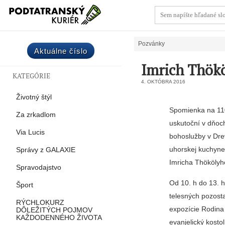
Pozvánky
Aktuálne číslo
Imrich Thök
KATEGÓRIE
4. OKTÓBRA 2016
Životný štýl
Spomienka na 110
Za zrkadlom
uskutoční v dňoc
Via Lucis
bohoslužby v Dre
uhorskej kuchyne
Správy z GALAXIE
Imricha Thökölyho
Spravodajstvo
Od 10. h do 13. 
Šport
telesných pozost
RÝCHLOKURZ
expozície Rodina
DÔLEŽITÝCH POJMOV
KAŽDODENNÉHO ŽIVOTA
evanjelický kosto