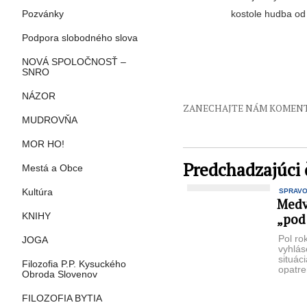
kostole hudba od
Pozvánky
Podpora slobodného slova
NOVÁ SPOLOČNOSŤ –
SNRO
NÁZOR
ZANECHAJTE NÁM KOMEN
MUDROVŇA
MOR HO!
Predchadzajúci 
Mestá a Obce
Kultúra
SPRAV
Medv
KNIHY
„pod
Pol ro
JOGA
vyhlá
situác
Filozofia P.P. Kysuckého
opatre
Obroda Slovenov
obavy 
konfro
FILOZOFIA BYTIA
stredo