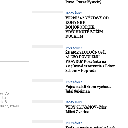
Pavol Peter Kysucký
POZVÁNKY
VERNISÁŽ VÝSTAVY OD
BOHYNE K
BOHORODIČKE,
VDÝCHNUTÉ BOŽÍM
DUCHOM
POZVÁNKY
ŽIJEME SKUTOČNOSŤ,
ALEBO POVOLENÚ
PRAVDU? Pozvánka na
zaujímavé stretnutie s Edom
Sabom v Poprade
POZVÁNKY
Vojna na Blízkom východe -
Jalal Suleiman
ay Vo
ónka
ok 6.
POZVÁNKY
ria výstavu
VÉDY SLOVANOV - Mgr.
, ktorá ...
Miloš Zverina
POZVÁNKY
Keď poznanie otvára brány k