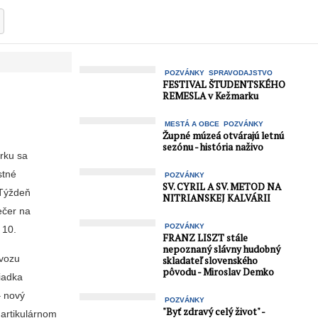
POZVÁNKY
SPRAVODAJSTVO
FESTIVAL ŠTUDENTSKÉHO
REMESLA v Kežmarku
MESTÁ A OBCE
POZVÁNKY
Župné múzeá otvárajú letnú
sezónu - história naživo
rku sa
stné
POZVÁNKY
SV. CYRIL A SV. METOD NA
 Týždeň
NITRIANSKEJ KALVÁRII
ečer na
POZVÁNKY
 10.
FRANZ LISZT stále
nepoznaný slávny hudobný
evozu
skladateľ slovenského
pôvodu - Miroslav Demko
iadka
– nový
POZVÁNKY
"Byť zdravý celý život" -
 artikulárnom