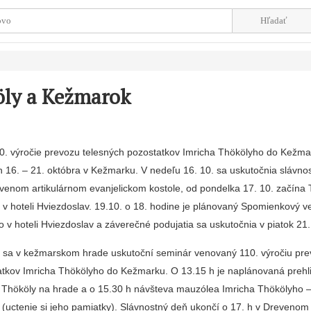
öly a Kežmarok
. výročie prevozu telesných pozostatkov Imricha Thökölyho do Kežma
h 16. – 21. októbra v Kežmarku. V nedeľu 16. 10. sa uskutočnia slávno
venom artikulárnom evanjelickom kostole, od pondelka 17. 10. začína
 v hoteli Hviezdoslav. 19.10. o 18. hodine je plánovaný Spomienkový v
 v hoteli Hviezdoslav a záverečné podujatia sa uskutočnia v piatok 21.
h sa v kežmarskom hrade uskutoční seminár venovaný 110. výročiu pr
atkov Imricha Thökölyho do Kežmarku. O 13.15 h je naplánovaná prehl
 Thököly na hrade a o 15.30 h návšteva mauzólea Imricha Thökölyho 
l (uctenie si jeho pamiatky). Slávnostný deň ukončí o 17. h v Drevenom