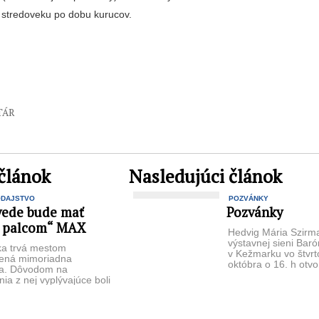
 stredoveku po dobu kurucov.
TÁR
článok
Nasledujúci článok
ODAJSTVO
POZVÁNKY
ede bude mať
Pozvánky
 palcom“ MAX
Hedvig Mária Szirm
výstavnej sieni Bar
ka trvá mestom
v Kežmarku vo štvrt
sená mimoriadna
októbra o 16. h otvo
ia. Dôvodom na
Hedvig Mária Szirmay
nia z nej vyplývajúce boli
z možnej fyzickej
ntácie ľudí s najväčšou
európskou ...