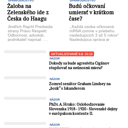
SPRAVODAJSTVO
SPRAVODAJSTVO
Žaloba na
Budú očkovaní
Zelenského ide z
umierať v krátkom
Česka do Haagu
čase?
Jindřich Rajchl Predseda
,,Každá osoba očkovaná
strany Právo Respekt
mRNA zomrie v priebehu
Odbornost, advokát,
nasledujúcich 3 až 5 rokov“
podnikateľ napísal: .…
Nasledujúca správa je
rozhodol som sa podať
prevzatá z prepisu
podnet na stíhanie
videokonferencie medzi ...
ukrajinského prezidenta
AKTUALIZOVANÉ 6.8. 15:15
Volodymyra ...
NÁZOR
Dokedy sa bude agresivita Cigánov
stupňovať na neúnosnú mieru?
NÁZOR
Zomrel senátor Graham Lindsey na
„bozk“ s Iskanderom
NÁZOR
PhDr. A. Hrnko: Oslobodzovanie
Slovenska 1918 - 1920 - Slovenské dejiny
v európskom kontexte II.
NÁZOR