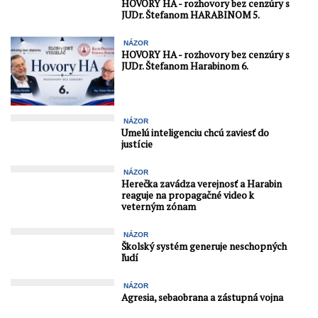
HOVORY HA - rozhovory bez cenzúry s
JUDr. Štefanom HARABINOM 5.
NÁZOR
HOVORY HA - rozhovory bez cenzúry s
JUDr. Štefanom Harabinom 6.
NÁZOR
Umelú inteligenciu chcú zaviesť do
justície
NÁZOR
Herečka zavádza verejnosť a Harabin
reaguje na propagačné video k
veterným zónam
NÁZOR
Školský systém generuje neschopných
ľudí
NÁZOR
Agresia, sebaobrana a zástupná vojna