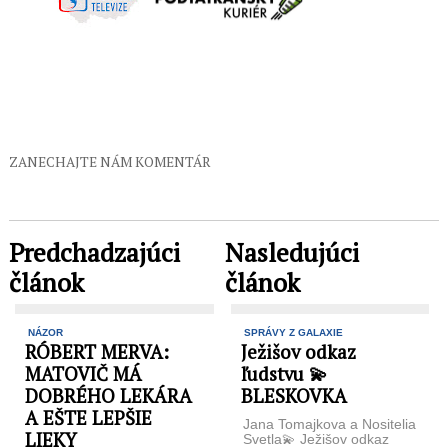
ZANECHAJTE NÁM KOMENTÁR
Predchadzajúci
Nasledujúci
článok
článok
NÁZOR
SPRÁVY Z GALAXIE
RÓBERT MERVA:
Ježišov odkaz
MATOVIČ MÁ
ľudstvu 💫
DOBRÉHO LEKÁRA
BLESKOVKA
A EŠTE LEPŠIE
Jana Tomajkova a Nositelia
LIEKY
Svetla💫 Ježišov odkaz