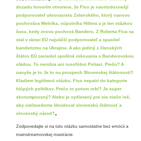
dozadu hovorím otvorene, že Fico je naortodoxnešjí
podporovateľ ukronacistu Zelenského, ktorý nanovo
pochováva Melníka, súputníka Hitlera a je len otázkou
času, kedy znovu pochová Banderu. Z Roberta Fica sa
stal v rámci EÚ najväčší podporovateľ a spasiteľ
banderizmu na Ukrajine. A ako jediný z členských
štátov EÚ zaviedol spolčné rokovania s Banderovskou
vládou. To nerobia ani rusofóbni Poliaci. Prečo? A
navyše je to Je to na prospech Slovenskej štátonosti?
Kladiem legitímnú otázku. Fico nepatrí do kategorie
hlúpých politikov. Prečo to potom robí? Je super
skorumpovaný? Alebo je vydieraný pre nie niečo iné,
aby cieľavedome likvidoval slovenskú štátnosť a
slovenský národ?
„
Zodpovedajte si na túto otázku samostatne bez emócii a
mainstreamovskej masirácie.