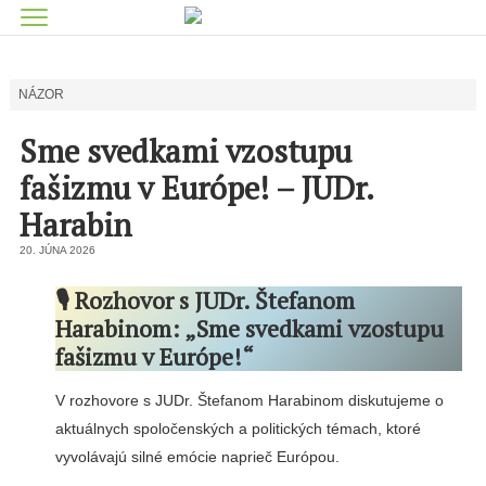
NÁZOR
Sme svedkami vzostupu
fašizmu v Európe! – JUDr.
Harabin
20. JÚNA 2026
🎙️ Rozhovor s JUDr. Štefanom
Harabinom: „Sme svedkami vzostupu
fašizmu v Európe!“
V rozhovore s JUDr. Štefanom Harabinom diskutujeme o
aktuálnych spoločenských a politických témach, ktoré
vyvolávajú silné emócie naprieč Európou.