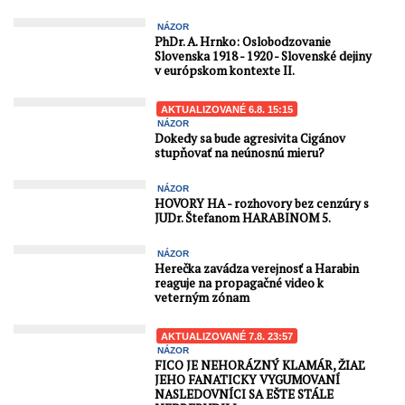
NÁZOR
PhDr. A. Hrnko: Oslobodzovanie
Slovenska 1918 - 1920 - Slovenské dejiny
v európskom kontexte II.
AKTUALIZOVANÉ 6.8. 15:15
NÁZOR
Dokedy sa bude agresivita Cigánov
stupňovať na neúnosnú mieru?
NÁZOR
HOVORY HA - rozhovory bez cenzúry s
JUDr. Štefanom HARABINOM 5.
NÁZOR
Herečka zavádza verejnosť a Harabin
reaguje na propagačné video k
veterným zónam
AKTUALIZOVANÉ 7.8. 23:57
NÁZOR
FICO JE NEHORÁZNÝ KLAMÁR, ŽIAĽ
JEHO FANATICKY VYGUMOVANÍ
NASLEDOVNÍCI SA EŠTE STÁLE