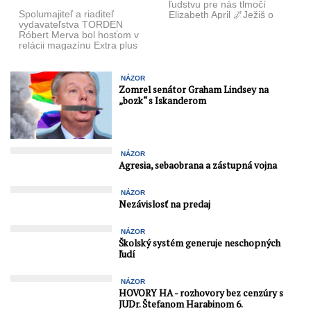
ľudstvu pre nás tlmočí
Spolumajiteľ a riaditeľ
Elizabeth April 🌌Ježiš o
vydavateľstva TORDEN
návrate Kristovho vedomia:
Róbert Merva bol hosťom v
Najväčšia voľba ...
relácii magazínu Extra plus
– DIALÓG s Lenkou
Mayerovou, šéfredaktorkou
...
NÁZOR
Zomrel senátor Graham Lindsey na
„bozk“ s Iskanderom
NÁZOR
Agresia, sebaobrana a zástupná vojna
NÁZOR
Nezávislosť na predaj
NÁZOR
Školský systém generuje neschopných
ľudí
NÁZOR
HOVORY HA - rozhovory bez cenzúry s
JUDr. Štefanom Harabinom 6.