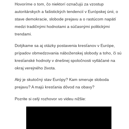
Hovoríme o tom, čo niektorí označujú za vzostup
autoritárskych a fašistických tendencií v Európskej únii, o
stave demokracie, slobode prejavu a o rastúcom napätí
medzi tradičnými hodnotami a súčasnými politickými
trendami.
Dotýkame sa aj otázky postavenia kresťanov v Európe,
prípadov obmedzovania náboženskej slobody a toho, či sú
kresťanské hodnoty v dnešnej spoločnosti vytláčané na
okraj verejného života.
Aký je skutočný stav Európy? Kam smeruje sloboda
prejavu? A majú kresťania dôvod na obavy?
Pozrite si celý rozhovor vo videu nižšie: