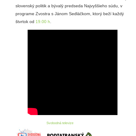
slovenský politik a bývalý predseda Najvyššieho súdu, v
programe Zvostra s Jánom Sedláčkom, ktorý beží každý
štvrtok od
19.00 h
.
Svobodná televize