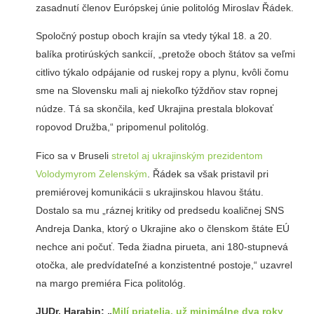
zasadnutí členov Európskej únie politológ Miroslav Řádek.
Spoločný postup oboch krajín sa vtedy týkal 18. a 20.
balíka protirúských sankcií, „pretože oboch štátov sa veľmi
citlivo týkalo odpájanie od ruskej ropy a plynu, kvôli čomu
sme na Slovensku mali aj niekoľko týždňov stav ropnej
núdze. Tá sa skončila, keď Ukrajina prestala blokovať
ropovod Družba,“ pripomenul politológ.
Fico sa v Bruseli
stretol aj ukrajinským prezidentom
Volodymyrom Zelenským
. Řádek sa však pristavil pri
premiérovej komunikácii s ukrajinskou hlavou štátu.
Dostalo sa mu „ráznej kritiky od predsedu koaličnej SNS
Andreja Danka, ktorý o Ukrajine ako o členskom štáte EÚ
nechce ani počuť. Teda žiadna pirueta, ani 180-stupnevá
otočka, ale predvídateľné a konzistentné postoje,“ uzavrel
na margo premiéra Fica politológ.
JUDr. Harabin:
„
Milí priatelia, už minimálne dva roky