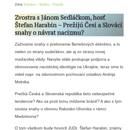
Zdroj:
Domáce – Správy – Pravda
Zvostra s Jánom Sedláčkom, hosť
Štefan Harabin – Prežijú Česi a Slováci
snahy o návrat nacizmu?
Zažívame snahy o prelomenie Benešových dekrétov, a to
nielen zo strany sudeťákov, ale aj zo strany novej
maďarskej vlády. Navyše stále postupuje podpora a
obnovovanie nacistickej ideológie na Ukrajine, teraz sme to
videli napr. na slávnostnom pochovaní ostatkov Andrija
Melnika.
Prečká Česká a Slovenská republika tieto nebezpečné
tendencie? Ako sa proti tomu môžeme brániť? A ako s tým
súvisia snahy o obnovu Rakúsko-Uhorska v rámci
Medzimoria?
O tom všetkom bude hovoriť JUDr. Štefan Harabin, známy