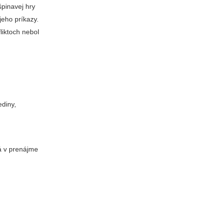
špinavej hry
 jeho príkazy.
liktoch nebol
ediny,
,
á v prenájme