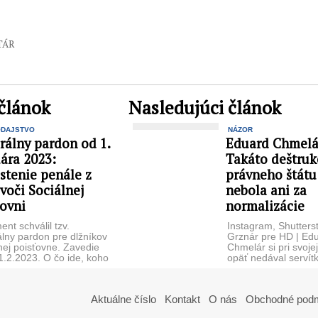
TÁR
článok
Nasledujúci článok
ODAJSTVO
NÁZOR
rálny pardon od 1.
Eduard Chmelá
ára 2023:
Takáto deštruk
stenie penále z
právneho štátu
voči Sociálnej
nebola ani za
ťovni
normalizácie
ent schválil tzv.
Instagram, Shutters
lny pardon pre dlžníkov
Grznár pre HD | Ed
nej poisťovne. Zavedie
Chmelár si pri svojej
1.2.2023. O čo ide, koho
opäť nedával servít
 týkať ...
ústa. Historik a ...
Aktuálne číslo
Kontakt
O nás
Obchodné pod