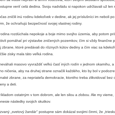
ostupne veriť celá dedina. Svoju nadvládu si napokon udržiavali už len 
as zničili inú rodinu kdekoľvek v dedine, ak jej príslušníci im neboli po 
ým, že ochraňujú bezpečnosť svojej vlastnej rodiny.
 rodina rozdúchala nepokoje a boje mimo svojho územia, aby potom priš
ivít pomáhať pri výstavbe zničených pozemkov, čím si vždy finančne po
j zbrane, ktoré predávali do rôznych kútov dediny a čím viac sa kdekoľ
äčšie zisky mala táto veľká rodina.
neváhali masovo vyvraždiť veľkú časť iných rodín v jednom okamihu, a 
 ničenia, aby na druhej strane označili každého, kto by bol v podozre
vnaké zbrane, za nepriateľa demokracie, ktorého treba zlikvidovať bez 
eny a deti.
príkladom ostatným v tom dobrom, ale len silou a zlobou. Ale my vieme, 
onesie následky svojich skutkov.
zvaný „svetový žandár“ postupne sám dokázal svojimi činmi, že „triesk