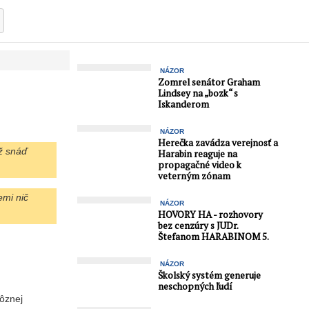
NÁZOR
Zomrel senátor Graham
Lindsey na „bozk“ s
Iskanderom
NÁZOR
Herečka zavádza verejnosť a
už snáď
Harabin reaguje na
propagačné video k
veterným zónam
emi nič
NÁZOR
HOVORY HA - rozhovory
bez cenzúry s JUDr.
Štefanom HARABINOM 5.
NÁZOR
Školský systém generuje
neschopných ľudí
rôznej