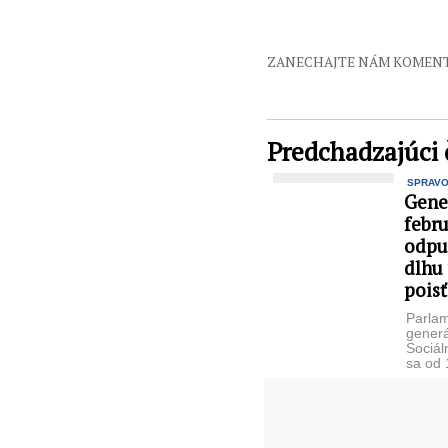
ZANECHAJTE NÁM KOMEN
Predchadzajúci 
SPRAV
Gene
febru
odpu
dlhu 
pois
Parlam
generá
Sociál
sa od 
sa bude