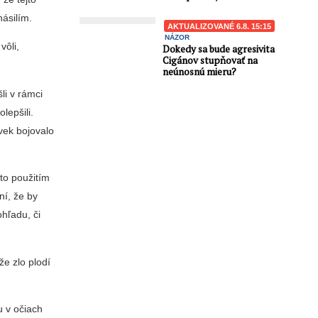
násilím.
AKTUALIZOVANÉ 6.8. 15:15
NÁZOR
vôli,
Dokedy sa bude agresivita
Cigánov stupňovať na
neúnosnú mieru?
li v rámci
lepšili.
vek bojovalo
to použitím
ní, že by
ohľadu, či
že zlo plodí
u v očiach