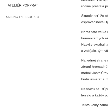
ATELIÉR POPPRAT
rodine prestala p
Skutočnosť, že obč
SME NA FACEBOOK-U
ospravedlňovali t
Neraz táto veľká
humanitárnych akt
Navyše vyrábali a
a zabíjalo, tým v
Na jednej strane 
zbraní hromadného
mohol vlastniť ro
budú umierať aj ž
Nesnažili sa ísť 
len zlo a každý p
Tento veľký samo