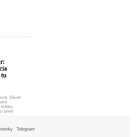
r:
cia
 tu
tock, Dávid
uard
 kritike
ku pred
mienky
Telegram