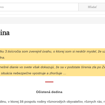
ina
ku 3.tisícročia som zverejnil úvahu, o ktorej som si neskôr myslel, že 
lna.
dnešné dianie vo svete však dokazujú, že sa v podstate šírenia zla po Z
a situácia nebezpečne vyostruje a zhoršuje …
*******
Očistená dedina
inu, v ktorej žili pospolu rodiny rôznorodých obyvateľov, rôznych rás, 