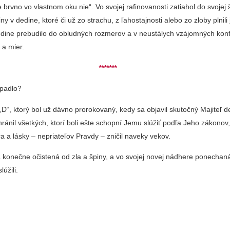
le brvno vo vlastnom oku nie“. Vo svojej rafinovanosti zatiahol do svojej 
ny v dedine, ktoré či už zo strachu, z ľahostajnosti alebo zo zloby plnili
dedine prebudilo do obludných rozmerov a v neustálych vzájomných konf
 a mier.
*******
opadlo?
„D“, ktorý bol už dávno prorokovaný, kedy sa objavil skutočný Majiteľ d
ránil všetkých, ktorí boli ešte schopní Jemu slúžiť podľa Jeho zákonov
ra a lásky – nepriateľov Pravdy – zničil naveky vekov.
a konečne očistená od zla a špiny, a vo svojej novej nádhere ponechan
lúžili.