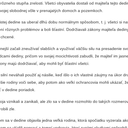
 rôzneho stupňa zrelosti. Všetci obyvatelia dostali od majiteľa tejto de
 svojej slobodnej vôle v prenajatých domoch a pozemkoch.
čistej dedine sa uberal dlhú dobu normálnym spôsobom, t. j. všetci si n
ení rôznych problémov a boli šťastní. Dodržiavali zákony majiteľa dediny 
m chcené.
lnejší začali zneužívať slabších a využívať väčšiu silu na presadenie svo
ádcami dediny, pričom vo svojej mocichtivosti zabudli, že majiteľ im jasn
ny majú dodržiavať, aby mohli byť šťastní všetci.
silní neváhali použiť aj násilie, keď išlo o ich vlastné záujmy na úkor d
ie rodiny voči sebe, aby potom ako veľkí ochrancovia mohli ukázať, že
ť v dedine poriadok.
ja vznikali a zanikali, ale zlo sa v dedine rozmohlo do takých rozmerov
bili zle.
 sa v dedine objavila jedna veľká rodina, ktorá spočiatku vyzerala ak
em sa vlúdili nepraví a temní vodcovia, ktorí svojimi skutkami spôsobili,