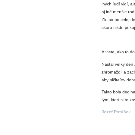
iných ľudí vidí, a
aj iné menšie rodi
Zlo sa po celej 
skoro nikde pokoj
A viete, ako to d
Nastal veľký deň 
zhromaždil a zach
aby ničiteľov dob
Takto bola dedin
tým, ktorí si to zas
Jozef Potúček