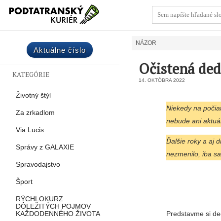
NÁZOR
Aktuálne číslo
Očistená ded
KATEGÓRIE
14. OKTÓBRA 2022
Životný štýl
Niekedy na počiat
Za zrkadlom
nebude ani aktuá
Via Lucis
Ďalšie roky a aj 
Správy z GALAXIE
nezmenilo, iba s
Spravodajstvo
Šport
RÝCHLOKURZ
DÔLEŽITÝCH POJMOV
Predstavme si ded
KAŽDODENNÉHO ŽIVOTA