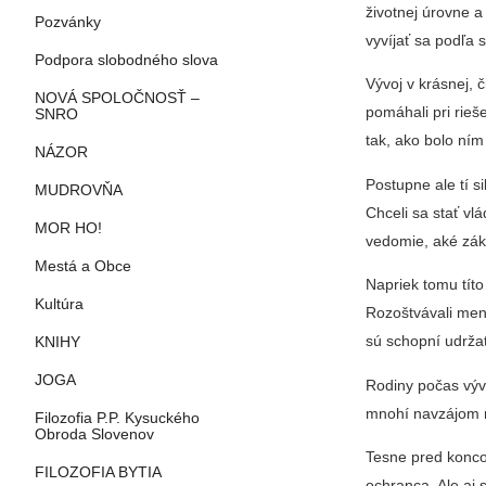
životnej úrovne a
Pozvánky
vyvíjať sa podľa
Podpora slobodného slova
Vývoj v krásnej, 
NOVÁ SPOLOČNOSŤ –
pomáhali pri rieš
SNRO
tak, ako bolo ní
NÁZOR
Postupne ale tí si
MUDROVŇA
Chceli sa stať vl
MOR HO!
vedomie, aké záko
Mestá a Obce
Napriek tomu títo 
Kultúra
Rozoštvávali menš
sú schopní udrža
KNIHY
JOGA
Rodiny počas vývo
mnohí navzájom ro
Filozofia P.P. Kysuckého
Obroda Slovenov
Tesne pred koncom
FILOZOFIA BYTIA
ochranca. Ale aj s