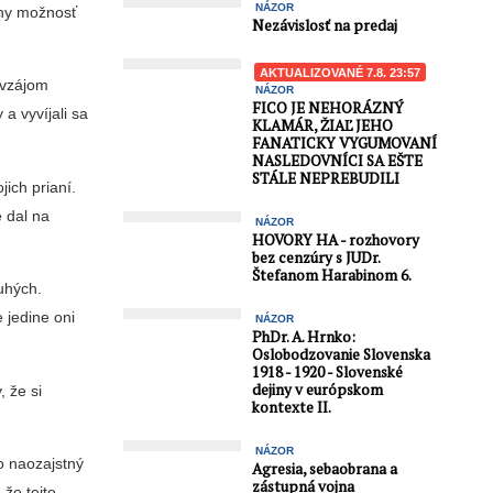
NÁZOR
diny možnosť
Nezávislosť na predaj
AKTUALIZOVANÉ 7.8. 23:57
avzájom
NÁZOR
FICO JE NEHORÁZNÝ
a vyvíjali sa
KLAMÁR, ŽIAĽ JEHO
FANATICKY VYGUMOVANÍ
NASLEDOVNÍCI SA EŠTE
STÁLE NEPREBUDILI
jich prianí.
e dal na
NÁZOR
HOVORY HA - rozhovory
bez cenzúry s JUDr.
Štefanom Harabinom 6.
ruhých.
 jedine oni
NÁZOR
PhDr. A. Hrnko:
Oslobodzovanie Slovenska
1918 - 1920 - Slovenské
dejiny v európskom
, že si
kontexte II.
NÁZOR
o naozajstný
Agresia, sebaobrana a
zástupná vojna
 že tejto