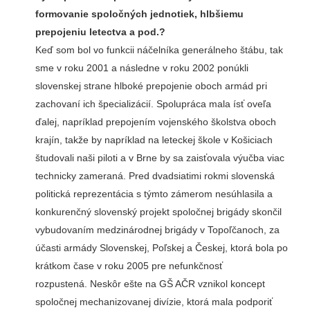
formovanie spoločných jednotiek, hlbšiemu
prepojeniu letectva a pod.?
Keď som bol vo funkcii náčelníka generálneho štábu, tak
sme v roku 2001 a následne v roku 2002 ponúkli
slovenskej strane hlboké prepojenie oboch armád pri
zachovaní ich špecializácií. Spolupráca mala ísť oveľa
ďalej, napríklad prepojením vojenského školstva oboch
krajín, takže by napríklad na leteckej škole v Košiciach
študovali naši piloti a v Brne by sa zaisťovala výučba viac
technicky zameraná. Pred dvadsiatimi rokmi slovenská
politická reprezentácia s týmto zámerom nesúhlasila a
konkurenčný slovenský projekt spoločnej brigády skončil
vybudovaním medzinárodnej brigády v Topoľčanoch, za
účasti armády Slovenskej, Poľskej a Českej, ktorá bola po
krátkom čase v roku 2005 pre nefunkčnosť
rozpustená. Neskôr ešte na GŠ AČR vznikol koncept
spoločnej mechanizovanej divízie, ktorá mala podporiť