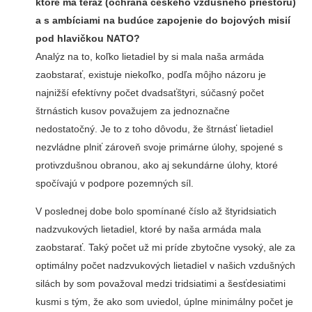
ktoré má teraz (ochrana českého vzdušného priestoru)
a s ambíciami na budúce zapojenie do bojových misií
pod hlavičkou NATO?
Analýz na to, koľko lietadiel by si mala naša armáda
zaobstarať, existuje niekoľko, podľa môjho názoru je
najnižší efektívny počet dvadsaťštyri, súčasný počet
štrnástich kusov považujem za jednoznačne
nedostatočný. Je to z toho dôvodu, že štrnásť lietadiel
nezvládne plniť zároveň svoje primárne úlohy, spojené s
protivzdušnou obranou, ako aj sekundárne úlohy, ktoré
spočívajú v podpore pozemných síl.
V poslednej dobe bolo spomínané číslo až štyridsiatich
nadzvukových lietadiel, ktoré by naša armáda mala
zaobstarať. Taký počet už mi príde zbytočne vysoký, ale za
optimálny počet nadzvukových lietadiel v našich vzdušných
silách by som považoval medzi tridsiatimi a šesťdesiatimi
kusmi s tým, že ako som uviedol, úplne minimálny počet je