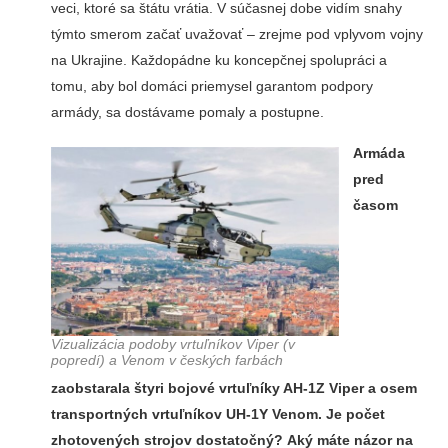
veci, ktoré sa štátu vrátia. V súčasnej dobe vidím snahy
týmto smerom začať uvažovať – zrejme pod vplyvom vojny
na Ukrajine. Každopádne ku koncepčnej spolupráci a
tomu, aby bol domáci priemysel garantom podpory
armády, sa dostávame pomaly a postupne.
Armáda
pred
časom
Vizualizácia podoby vrtuľníkov Viper (v
popredí) a Venom v českých farbách
zaobstarala štyri bojové vrtuľníky AH-1Z Viper a osem
transportných vrtuľníkov UH-1Y Venom. Je počet
zhotovených strojov dostatočný? Aký máte názor na