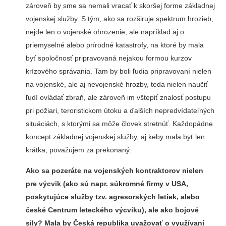
zároveň by sme sa nemali vracať k skoršej forme základnej
vojenskej služby. S tým, ako sa rozširuje spektrum hrozieb,
nejde len o vojenské ohrozenie, ale napríklad aj o
priemyselné alebo prírodné katastrofy, na ktoré by mala
byť spoločnosť pripravovaná nejakou formou kurzov
krízového správania. Tam by boli ľudia pripravovaní nielen
na vojenské, ale aj nevojenské hrozby, teda nielen naučiť
ľudí ovládať zbraň, ale zároveň im vštepiť znalosť postupu
pri požiari, teroristickom útoku a ďalších nepredvídateľných
situáciách, s ktorými sa môže človek stretnúť. Každopádne
koncept základnej vojenskej služby, aj keby mala byť len
krátka, považujem za prekonaný.
Ako sa pozeráte na vojenských kontraktorov nielen
pre výcvik (ako sú napr. súkromné ​​firmy v USA,
poskytujúce služby tzv. agresorských letiek, alebo
české Centrum leteckého výcviku), ale ako bojové
sily? Mala by Česká republika uvažovať o využívaní