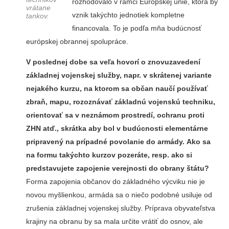
rozhodovalo v rámci Európskej únie, ktorá by
vrátane
vznik takýchto jednotiek kompletne
tankov.
financovala. To je podľa mňa budúcnosť
európskej obrannej spolupráce.
V poslednej dobe sa veľa hovorí o znovuzavedení
základnej vojenskej služby, napr. v skrátenej variante
nejakého kurzu, na ktorom sa občan naučí používať
zbraň, mapu, rozoznávať základnú vojenskú techniku,
orientovať sa v neznámom prostredí, ochranu proti
ZHN atď., skrátka aby bol v budúcnosti elementárne
pripravený na prípadné povolanie do armády. Ako sa
na formu takýchto kurzov pozeráte, resp. ako si
predstavujete zapojenie verejnosti do obrany štátu?
Forma zapojenia občanov do základného výcviku nie je
novou myšlienkou, armáda sa o niečo podobné usiluje od
zrušenia základnej vojenskej služby. Príprava obyvateľstva
krajiny na obranu by sa mala určite vrátiť do osnov, ale