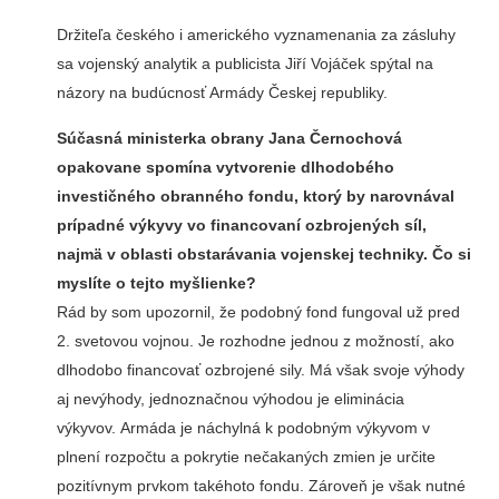
Držiteľa českého i amerického vyznamenania za zásluhy
sa vojenský analytik a publicista Jiří Vojáček spýtal na
názory na budúcnosť Armády Českej republiky.
Súčasná ministerka obrany Jana Černochová
opakovane spomína vytvorenie dlhodobého
investičného obranného fondu, ktorý by narovnával
prípadné výkyvy vo financovaní ozbrojených síl,
najmä v oblasti obstarávania vojenskej techniky. Čo si
myslíte o tejto myšlienke?
Rád by som upozornil, že podobný fond fungoval už pred
2. svetovou vojnou. Je rozhodne jednou z možností, ako
dlhodobo financovať ozbrojené sily. Má však svoje výhody
aj nevýhody, jednoznačnou výhodou je eliminácia
výkyvov. Armáda je náchylná k podobným výkyvom v
plnení rozpočtu a pokrytie nečakaných zmien je určite
pozitívnym prvkom takéhoto fondu. Zároveň je však nutné