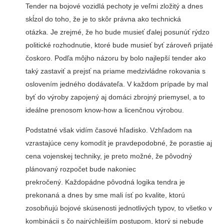
Tender na bojové vozidlá pechoty je veľmi zložitý a dnes
skĺzol do toho, že je to skôr právna ako technická
otázka. Je zrejmé, že ho bude musieť ďalej posunúť rýdzo
politické rozhodnutie, ktoré bude musieť byť zároveň prijaté
čoskoro. Podľa môjho názoru by bolo najlepší tender ako
taký zastaviť a prejsť na priame medzivládne rokovania s
oslovením jedného dodávateľa. V každom prípade by mal
byť do výroby zapojený aj domáci zbrojný priemysel, a to
ideálne prenosom know-how a licenčnou výrobou.
Podstatné však vidím časové hľadisko. Vzhľadom na
vzrastajúce ceny komodít je pravdepodobné, že porastie aj
cena vojenskej techniky, je preto možné, že pôvodný
plánovaný rozpočet bude nakoniec
prekročený. Každopádne pôvodná logika tendra je
prekonaná a dnes by sme mali ísť po kvalite, ktorú
zosobňujú bojové skúsenosti jednotlivých typov, to všetko v
kombinácii s čo najrýchlejším postupom, ktorý si nebude