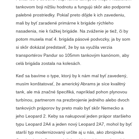
tankovom boji nižšiu hodnotu a fungujú skôr ako podporné
palebné prostriedky. Pokiaľ preto dôjde k ich zavedeniu,
mali by byť zaradené primárne k brigáde rýchleho
nasadenia, nie k ťažkej brigáde. Na zváženie je tiež, či by
potom musela mať 4. brigáda pásové podvozky, ja by som
si skôr dokázal predstaviť, že by sa využila verzia
transportérov Pandur so 105mm tankovým kanónom, aby
celá brigáda zostala na kolesách.
Keď sa bavíme o type, ktorý by k nám mal byť zavedený,
musím konštatovať, že americký Abrams je síce kvalitný
tank, ale má značné špecifiká, napríklad pohon plynovou
turbínou, partnerom na prezbrojenie jedného alebo dvoch
tankových práporov by preto malo byť skôr Nemecko a
jeho Leopard 2. Keby sa nakupoval jeden prápor staršieho
typu Leopard 2A4 a jeden nový Leopard 2A7, mohol by byť
starší typ modernizovaný určite aj u nás, ako zbrojovka