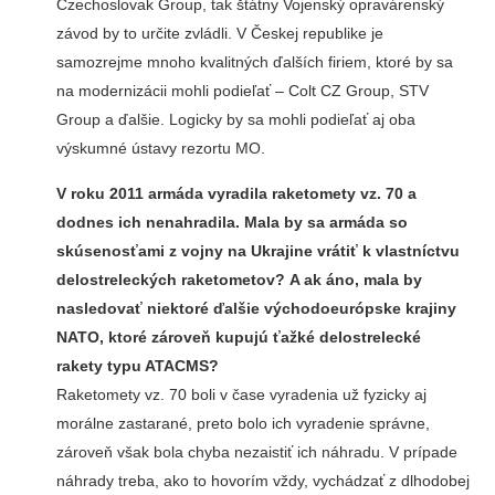
Czechoslovak Group, tak štátny Vojenský opravárenský
závod by to určite zvládli. V Českej republike je
samozrejme mnoho kvalitných ďalších firiem, ktoré by sa
na modernizácii mohli podieľať – Colt CZ Group, STV
Group a ďalšie. Logicky by sa mohli podieľať aj oba
výskumné ústavy rezortu MO.
V roku 2011 armáda vyradila raketomety vz. 70 a
dodnes ich nenahradila. Mala by sa armáda so
skúsenosťami z vojny na Ukrajine vrátiť k vlastníctvu
delostreleckých raketometov? A ak áno, mala by
nasledovať niektoré ďalšie východoeurópske krajiny
NATO, ktoré zároveň kupujú ťažké delostrelecké
rakety typu ATACMS?
Raketomety vz. 70 boli v čase vyradenia už fyzicky aj
morálne zastarané, preto bolo ich vyradenie správne,
zároveň však bola chyba nezaistiť ich náhradu. V prípade
náhrady treba, ako to hovorím vždy, vychádzať z dlhodobej