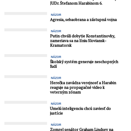
JUDr. Štefanom Harabinom 6.
NÁZOR
Agresia, sebaobrana a zástupná vojna
NÁZOR
Putin chváli dobytie Konstantinovky,
zameriava sa na líniu Sloviansk-
Kramatorsk
NÁZOR
Školský systém generuje neschopných
ľudí
NÁZOR
Herečka zavádza verejnosť a Harabin
reaguje na propagačné video k
veterným zónam
NÁZOR
Umelú inteligenciu chcú zaviesť do
justície
NÁZOR
Zomrel senátor Graham Lindsey na