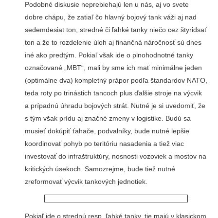
Podobné diskusie neprebiehajú len u nás, aj vo svete
dobre chápu, že zatiaľ čo hlavný bojový tank váži aj nad
sedemdesiat ton, stredné či ľahké tanky niečo cez štyridsať
ton a že to rozdelenie úloh aj finančná náročnosť sú dnes
iné ako predtým. Pokiaľ však ide o plnohodnotné tanky
označované „MBT“, mali by sme ich mať minimálne jeden
(optimálne dva) kompletný prápor podľa štandardov NATO,
teda roty po trinástich tancoch plus ďalšie stroje na výcvik
a prípadnú úhradu bojových strát. Nutné je si uvedomiť, že
s tým však prídu aj značné zmeny v logistike. Budú sa
musieť dokúpiť ťahače, podvalníky, bude nutné lepšie
koordinovať pohyb po teritóriu nasadenia a tiež viac
investovať do infraštruktúry, nosnosti vozoviek a mostov na
kritických úsekoch. Samozrejme, bude tiež nutné
zreformovať výcvik tankových jednotiek.
Pokiaľ ide o strednú resp. ľahké tanky, tie majú v klasickom