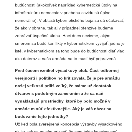
budúcnosti (akokoľvek napríklad kybernetické útoky na
infraštruktúru nemocníc v priebehu covidu sú úplne
nemorálne). V oblasti kybernetického boja sa dá očakávať,
že ako v obrane, tak aj v prípadnej ofenzíve budeme
zohrávať úspešnú úlohu. Hoci dnes nevieme, akým
smerom sa budú konflikty v kybernetickom vyvíjať, jedno je
isté, v kybernetickom sa toho bude do budúcnosti diať viac
ako doteraz a naša armáda na to musí byť pripravená.
Pred časom vznikol výsadkový pluk. Časť odbornej
verejnosti i politikov ho kritizovala, že je pre armádu
našej veľkosti príliš veľký, že máme už dostatok
útvarov s podobným zameraním a že sa naň
vynakladajú prostriedky, ktoré by bolo možné v
armáde minúť efektívnejšie. Aký je váš názor na
budovanie tejto jednotky?
Už keď bola zverejnená koncepcia výstavby výsadkového
pluku, tak sa musím priznať, že som takto koncipovanú