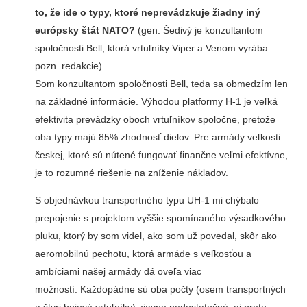
to, že ide o typy, ktoré neprevádzkuje žiadny iný
európsky štát NATO?
(gen. Šedivý je konzultantom
spoločnosti Bell, ktorá vrtuľníky Viper a Venom vyrába –
pozn. redakcie)
Som konzultantom spoločnosti Bell, teda sa obmedzím len
na základné informácie. Výhodou platformy H-1 je veľká
efektivita prevádzky oboch vrtuľníkov spoločne, pretože
oba typy majú 85% zhodnosť dielov. Pre armády veľkosti
českej, ktoré sú nútené fungovať finančne veľmi efektívne,
je to rozumné riešenie na zníženie nákladov.
S objednávkou transportného typu UH-1 mi chýbalo
prepojenie s projektom vyššie spomínaného výsadkového
pluku, ktorý by som videl, ako som už povedal, skôr ako
aeromobilnú pechotu, ktorá armáde s veľkosťou a
ambíciami našej armády dá oveľa viac
možností. Každopádne sú oba počty (osem transportných