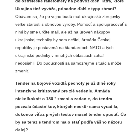
delostrelecké raketomety na podvozkoch Tatra, ktoré
Ukrajina tiež vyváža, prípadne ďalšie typy zbraní?
Obávam sa, že po vojne budú mať ukrajinské zbrojovky
veľké starosti s obnovou výroby. Pomôcť a spolupracovať s
nimi by sme určite mali, ale až na úroveň nákupov
ukrajinskej techniky by som nešiel, Armáda Českej
republiky je postavená na štandardoch NATO a tých
ukrajinské podniky v mnohých oblastiach zatiaľ
nedosiahli. Do budúcnosti sa samozrejme situácia môže
zmeniť.
Tender na bojové vozidlá pechoty je už dlhé roky
intenzívne kritizovaný pre zlé vedenie. Armáda
niekoľkokrát o 180 ° zmenila zadanie, do tendra
pozvala účastníkov, ktorých neskôr sama vyradila,
dokonca víťaz prvých testov musel tender opustiť. Čo
by sa teraz s tendrom malo stať podľa vášho názoru
ďalej?