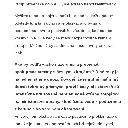
vstup Slovenska do NATO, ale ani ten nebol realizovaný.
Myšlienka na prepojenie našich armád sa každopádne
odvtedy tu a tam objaví a je otázka, ako by sa k
podobnému návrhu postavili Slováci dnes, keď sú obe
krajiny v NATO a kedy sa mení bezpečnostná klíma v
Európe. Možno už by sa dnes na naše návrhy pozerali
inak.
Ako by podľa vášho názoru mala prebiehať
spolupráca armády s českými zbrojármi? Dlhé roky je
na jednej strane upozorňované, že je nutné mať silný
domáci zbrojný priemysel pre zlé časy, ale zároveň sú
intenzívne kritizované nepriehľadné vzťahy zbrojárov
na ministerstve obrany, ktoré často vedú k podozreniu
z korupcie vo verejnom obstarávaní.
Pri verejnom obstarávaní často počúvame proklamácie o
tom, že je nutné podporovať domáci zbrojný priemysel,