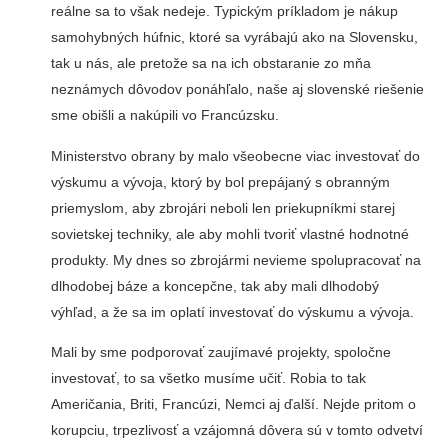
reálne sa to však nedeje. Typickým príkladom je nákup
samohybných húfnic, ktoré sa vyrábajú ako na Slovensku,
tak u nás, ale pretože sa na ich obstaranie zo mňa
neznámych dôvodov ponáhľalo, naše aj slovenské riešenie
sme obišli a nakúpili vo Francúzsku.
Ministerstvo obrany by malo všeobecne viac investovať do
výskumu a vývoja, ktorý by bol prepájaný s obranným
priemyslom, aby zbrojári neboli len priekupníkmi starej
sovietskej techniky, ale aby mohli tvoriť vlastné hodnotné
produkty. My dnes so zbrojármi nevieme spolupracovať na
dlhodobej báze a koncepčne, tak aby mali dlhodobý
výhľad, a že sa im oplatí investovať do výskumu a vývoja.
Mali by sme podporovať zaujímavé projekty, spoločne
investovať, to sa všetko musíme učiť. Robia to tak
Američania, Briti, Francúzi, Nemci aj ďalší. Nejde pritom o
korupciu, trpezlivosť a vzájomná dôvera sú v tomto odvetví