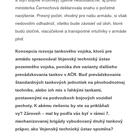
a štyri bojové vrtuľníky) zjavne nedostatočné, aj preto
ministerka Černochová deklarovala snahu o početné
navýšenie. Presný počet, vhodný pre našu armádu, si však
nedovolím odhadnúť, všetko bude závisieť od úloh, ktoré
budú útočné, viacúčelové a transportné vrtuľníky v armáde
plniť.
Koncepcia rozvoja tankového vojska, ktorú pre
armádu spracovával Vojenský technický ústav
pozemného vojska, ponúka dve varianty ďalšieho
prevádzkovania tankov v AČR. Buď prevádzkovanie
štandardných tankových jednotiek na plnohodnotnej
technike, alebo ich mix s ľahkými tankami,
postavenými na podvozkoch bojových vozidiel
pechoty. K akému riešeniu by ste sa prikláňali
vy? Zároveň – mal by podľa vás byť v rámci 7.
mechanizovanej brigády vybudovaný druhý tankový
prápor, ako Vojenský technický ústav spomína?