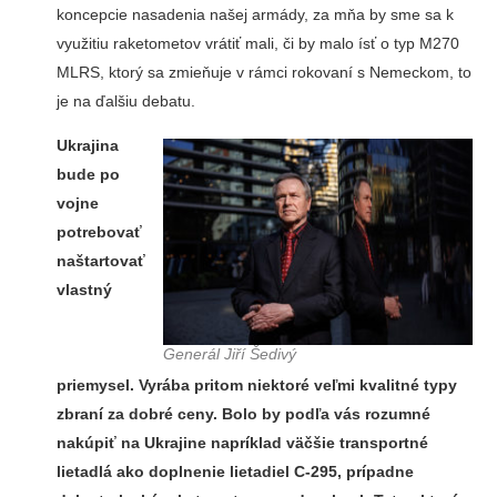
koncepcie nasadenia našej armády, za mňa by sme sa k
využitiu raketometov vrátiť mali, či by malo ísť o typ M270
MLRS, ktorý sa zmieňuje v rámci rokovaní s Nemeckom, to
je na ďalšiu debatu.
Ukrajina
bude po
vojne
potrebovať
naštartovať
vlastný
Generál Jiří Šedivý
priemysel. Vyrába pritom niektoré veľmi kvalitné typy
zbraní za dobré ceny. Bolo by podľa vás rozumné
nakúpiť na Ukrajine napríklad väčšie transportné
lietadlá ako doplnenie lietadiel C-295, prípadne