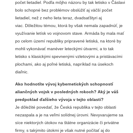
počet lietadiel. Podľa môjho názoru by tak letisko v Čáslavi
bolo schopné bez problémov obslúžiť aj väčší počet
lietadiel, než z neho lieta teraz, dvadsaťštyri aj
viac. Dôležitou témou, ktorá by však nemala zapadnúť, je
využívanie letísk vo vojnovom stave. Armáda by mala mať
po celom území republiky pripravené letiská, na ktoré by
mohli vykonávať manéver leteckými útvarmi, a to tak
letisko s klasickými spevnenými vzletovými a pristávacími
plochami, ako aj poľné letiská, napríklad na úsekoch
diaľnic.
Ako hodnotíte vývoj kybernetických schopností
aliančných vojsk v posledných rokoch? Aký je váš
predpoklad ďalšieho vývoja v tejto oblasti?
Je dôležité povedať, že Česká republika v tejto oblasti
nezaspala a je na veľmi solídnej úrovni. Nevyvarujeme sa
síce niektorých útokov na štátne organizácie či privátne
firmy, s takýmito útokmi je však nutné počítať aj do