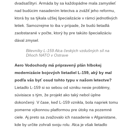
dvadsaťštyri. Armáda by sa každopádne mala zamyslieť
nad budúcim nasadením letectva a zvážiť jeho reformu,
ktorá by sa týkala užšej špecializácie v rámci jednotlivých
letiek. Samozrejme to iba v prípade, že budú lietadlá
zaobstarané v počte, ktorý by pre takúto špecializáciu
dával zmysel.
Bitevníky L-159 Alca českých vzdušných síl na
Dňoch NATO v Ostrave
Aero Vodochody má pripravený plán hlbokej
modernizácie bojových lietadiel L-159, aký by mal
podľa vás byť osud tohto typu v našom letectve?
Lietadlo L-159 si so sebou od vzniku nesie problémy,
súvisiace s tým, že projekt ako taký nebol úplne
dokončený. V čase, keď L-159 vznikla, bola napriek tomu
pomerne výkonnou platformou pre útoky na pozemné
ciele. Aj preto sa zvažovalo ich nasadenie v Afganistane,
kde by určite zohrali svoju rolu. Alca je však lietadlo