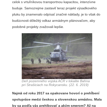
celok s vrtuľníkovou transportnou kapacitou, intenzívne
buduje. Samozrejme zastaviť teraz projekt výsadkového
pluku by znamenalo odpísať značné náklady, je to však do
budúcnosti dôležitý odkaz armádnym plánovačom, aby
podobné projekty zvažovali lepšie.
Deň pozemného vojska AČR v lokalite Bahna
pri Strašiciach na Rokycansku. (22. 6. 2019)
Najmä od roku 2017 sa opakovane hovorí o prehĺbení
spolupráce medzi českou a slovenskou armádou. Mala
by sa podľa vás prehlbovať a akým smerom? Až na