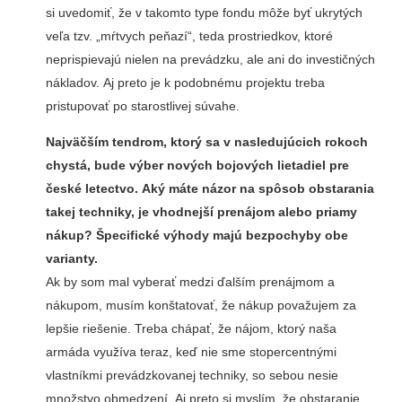
si uvedomiť, že v takomto type fondu môže byť ukrytých
veľa tzv. „mŕtvych peňazí“, teda prostriedkov, ktoré
neprispievajú nielen na prevádzku, ale ani do investičných
nákladov. Aj preto je k podobnému projektu treba
pristupovať po starostlivej súvahe.
Najväčším tendrom, ktorý sa v nasledujúcich rokoch
chystá, bude výber nových bojových lietadiel pre
české letectvo. Aký máte názor na spôsob obstarania
takej techniky, je vhodnejší prenájom alebo priamy
nákup? Špecifické výhody majú bezpochyby obe
varianty.
Ak by som mal vyberať medzi ďalším prenájmom a
nákupom, musím konštatovať, že nákup považujem za
lepšie riešenie. Treba chápať, že nájom, ktorý naša
armáda využíva teraz, keď nie sme stopercentnými
vlastníkmi prevádzkovanej techniky, so sebou nesie
množstvo obmedzení. Aj preto si myslím, že obstaranie