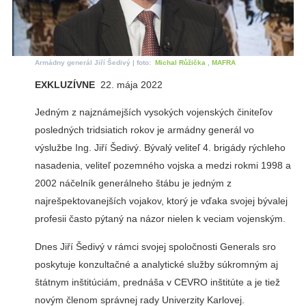
Armádny generál Jiří Šedivý | foto:
Michal Růžička
,
MAFRA
EXKLUZÍVNE
22. mája 2022
Jedným z najznámejších vysokých vojenských činiteľov
posledných tridsiatich rokov je armádny generál vo
výslužbe Ing. Jiří Šedivý. Bývalý veliteľ 4. brigády rýchleho
nasadenia, veliteľ pozemného vojska a medzi rokmi 1998 a
2002 náčelník generálneho štábu je jedným z
najrešpektovanejších vojakov, ktorý je vďaka svojej bývalej
profesii často pýtaný na názor nielen k veciam vojenským.
Dnes Jiří Šedivý v rámci svojej spoločnosti Generals sro
poskytuje konzultačné a analytické služby súkromným aj
štátnym inštitúciám, prednáša v CEVRO inštitúte a je tiež
novým členom správnej rady Univerzity Karlovej.