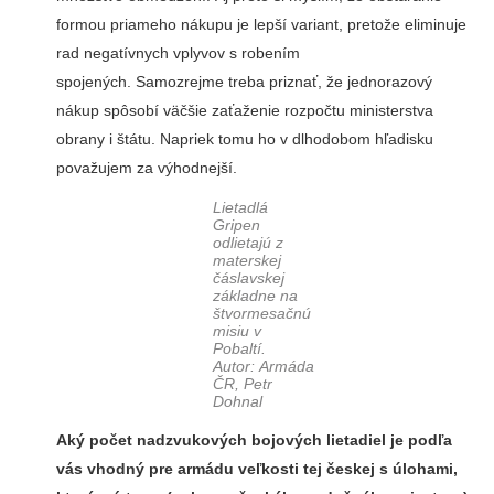
formou priameho nákupu je lepší variant, pretože eliminuje
rad negatívnych vplyvov s robením
spojených. Samozrejme treba priznať, že jednorazový
nákup spôsobí väčšie zaťaženie rozpočtu ministerstva
obrany i štátu. Napriek tomu ho v dlhodobom hľadisku
považujem za výhodnejší.
Lietadlá
Gripen
odlietajú z
materskej
čáslavskej
základne na
štvormesačnú
misiu v
Pobaltí.
Autor: Armáda
ČR, Petr
Dohnal
Aký počet nadzvukových bojových lietadiel je podľa
vás vhodný pre armádu veľkosti tej českej s úlohami,