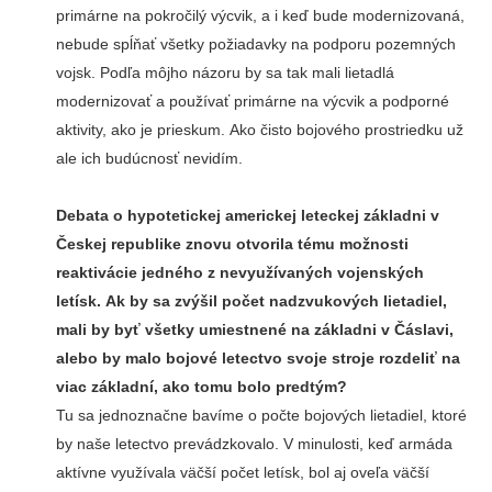
primárne na pokročilý výcvik, a i keď bude modernizovaná,
nebude spĺňať všetky požiadavky na podporu pozemných
vojsk. Podľa môjho názoru by sa tak mali lietadlá
modernizovať a používať primárne na výcvik a podporné
aktivity, ako je prieskum. Ako čisto bojového prostriedku už
ale ich budúcnosť nevidím.
Debata o hypotetickej americkej leteckej základni v
Českej republike znovu otvorila tému možnosti
reaktivácie jedného z nevyužívaných vojenských
letísk. Ak by sa zvýšil počet nadzvukových lietadiel,
mali by byť všetky umiestnené na základni v Čáslavi,
alebo by malo bojové letectvo svoje stroje rozdeliť na
viac základní, ako tomu bolo predtým?
Tu sa jednoznačne bavíme o počte bojových lietadiel, ktoré
by naše letectvo prevádzkovalo. V minulosti, keď armáda
aktívne využívala väčší počet letísk, bol aj oveľa väčší