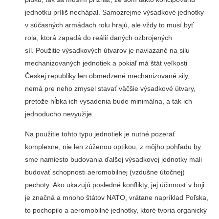
jednotku príliš nechápal. Samozrejme výsadkové jednotky
v súčasných armádach rolu hrajú, ale vždy to musí byť
rola, ktorá zapadá do reálií daných ozbrojených
síl. Použitie výsadkových útvarov je naviazané na silu
mechanizovaných jednotiek a pokiaľ má štát veľkosti
Českej republiky len obmedzené mechanizované sily,
nemá pre neho zmysel stavať väčšie výsadkové útvary,
pretože hĺbka ich vysadenia bude minimálna, a tak ich
jednoducho nevyužije.
Na použitie tohto typu jednotiek je nutné pozerať
komplexne, nie len zúženou optikou, z môjho pohľadu by
sme namiesto budovania ďalšej výsadkovej jednotky mali
budovať schopnosti aeromobilnej (vzdušne útočnej)
pechoty. Ako ukazujú posledné konflikty, jej účinnosť v boji
je značná a mnoho štátov NATO, vrátane napríklad Poľska,
to pochopilo a aeromobilné jednotky, ktoré tvoria organický