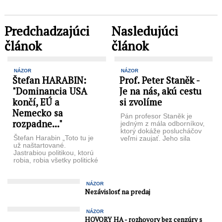
Predchadzajúci
Nasledujúci
článok
článok
NÁZOR
NÁZOR
Štefan HARABIN:
Prof. Peter Staněk -
"Dominancia USA
Je na nás, akú cestu
končí, EÚ a
si zvolíme
Nemecko sa
Pán profesor Staněk je
rozpadne..."
jedným z mála odborníkov,
ktorý dokáže poslucháčov
Štefan Harabin „Toto tu je
veľmi zaujať. Jeho sila
už naštartované.
pramení v argumentácii a
Jastrabiou politikou, ktorú
jedinečnom ...
robia, robia všetky politické
kroky na zánik štátnosti.
Rusko bude ...
NÁZOR
Nezávislosť na predaj
NÁZOR
HOVORY HA - rozhovory bez cenzúry s