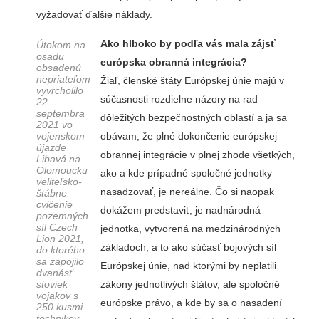
vyžadovať ďalšie náklady.
Ako hlboko by podľa vás mala zájsť
Útokom na
osadu
európska obranná integrácia?
obsadenú
nepriateľom
Žiaľ, členské štáty Európskej únie majú v
vyvrcholilo
súčasnosti rozdielne názory na rad
22.
septembra
dôležitých bezpečnostných oblastí a ja sa
2021 vo
obávam, že plné dokončenie európskej
vojenskom
újazde
obrannej integrácie v plnej zhode všetkých,
Libavá na
Olomoucku
ako a kde prípadné spoločné jednotky
veliteľsko-
nasadzovať, je nereálne. Čo si naopak
štábne
cvičenie
dokážem predstaviť, je nadnárodná
pozemných
síl Czech
jednotka, vytvorená na medzinárodných
Lion 2021,
základoch, a to ako súčasť bojových síl
do ktorého
sa zapojilo
Európskej únie, nad ktorými by neplatili
dvanásť
zákony jednotlivých štátov, ale spoločné
stoviek
vojakov s
európske právo, a kde by sa o nasadení
250 kusmi
technikov