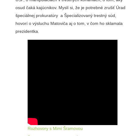
osud čaká kajúcnikov. Myslí si, že je potrebné zrušiť Úrad
špeciálnej prokuratúry a Špecializovaný trestný súd,
hovorí o výsluchu Matoviča aj o tom, v čom ho sklamala
prezidentka.
Rozhovory s Mimi Šramovou