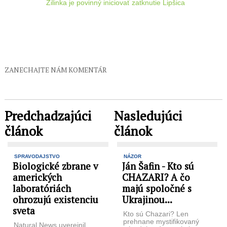
Žilinka je povinný iniciovať zatknutie Lipšica
ZANECHAJTE NÁM KOMENTÁR
Predchadzajúci
Nasledujúci
článok
článok
SPRAVODAJSTVO
NÁZOR
Biologické zbrane v
Ján Šafin - Kto sú
amerických
CHAZARI? A čo
laboratóriách
majú spoločné s
ohrozujú existenciu
Ukrajinou...
sveta
Kto sú Chazari? Len
prehnane mystifikovaný
Natural News uverejnil