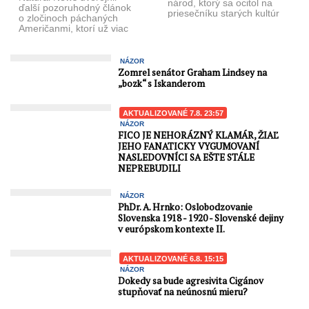
národ, ktorý sa ocitol na
ďalší pozoruhodný článok
priesečníku starých kultúr
o zločinoch páchaných
po dlhom putovaní
Američanmi, ktorí už viac
z východných stepí? S ...
ako 50 rokov zriaďujú
laboratóriá pre biologické
...
NÁZOR
Zomrel senátor Graham Lindsey na
„bozk“ s Iskanderom
AKTUALIZOVANÉ 7.8. 23:57
NÁZOR
FICO JE NEHORÁZNÝ KLAMÁR, ŽIAĽ
JEHO FANATICKY VYGUMOVANÍ
NASLEDOVNÍCI SA EŠTE STÁLE
NEPREBUDILI
NÁZOR
PhDr. A. Hrnko: Oslobodzovanie
Slovenska 1918 - 1920 - Slovenské dejiny
v európskom kontexte II.
AKTUALIZOVANÉ 6.8. 15:15
NÁZOR
Dokedy sa bude agresivita Cigánov
stupňovať na neúnosnú mieru?