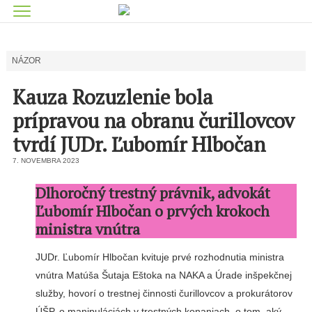
NÁZOR
Kauza Rozuzlenie bola
prípravou na obranu čurillovcov
tvrdí JUDr. Ľubomír Hlbočan
7. NOVEMBRA 2023
Dlhoročný trestný právnik, advokát
Ľubomír Hlbočan o prvých krokoch
ministra vnútra
JUDr. Ľubomír Hlbočan kvituje prvé rozhodnutia ministra
vnútra Matúša Šutaja Eštoka na NAKA a Úrade inšpekčnej
služby, hovorí o trestnej činnosti čurillovcov a prokurátorov
ÚŠP, o manipuláciách v trestných konaniach, o tom, aký