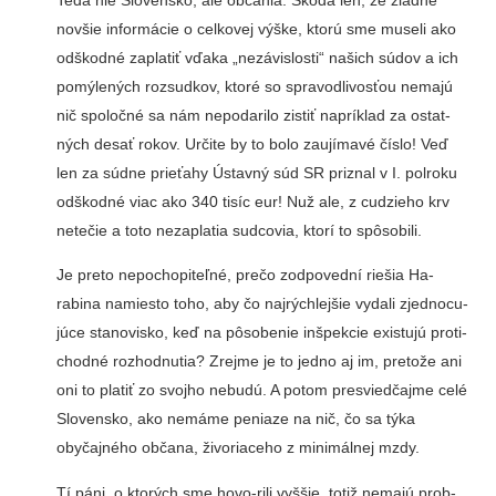
novšie informácie o celkovej výške, ktorú sme museli ako
odškodné zaplatiť vďaka „ne­závislosti“ našich súdov a ich
pomýlených rozsudkov, ktoré so spravodlivosťou nemajú
nič spoločné sa nám nepoda­rilo zistiť napríklad za ostat­
ných desať rokov. Určite by to bolo zaujímavé číslo! Veď
len za súdne prieťahy Ústav­ný súd SR priznal v I. polroku
odškodné viac ako 340 tisíc eur! Nuž ale, z cudzieho krv
netečie a toto nezaplatia sud­covia, ktorí to spôsobili.
Je preto nepochopiteľné, prečo zodpovední riešia Ha­
rabina namiesto toho, aby čo najrýchlejšie vydali zjednocu­
júce stanovisko, keď na pôso­benie inšpekcie existujú proti­
chodné rozhodnutia? Zrejme je to jedno aj im, pretože ani
oni to platiť zo svojho nebu­dú. A potom presviedčajme celé
Slovensko, ako nemáme peniaze na nič, čo sa týka
obyčajného občana, živoria­ceho z minimálnej mzdy.
Tí páni, o ktorých sme hovo-rili vyššie, totiž nemajú prob­