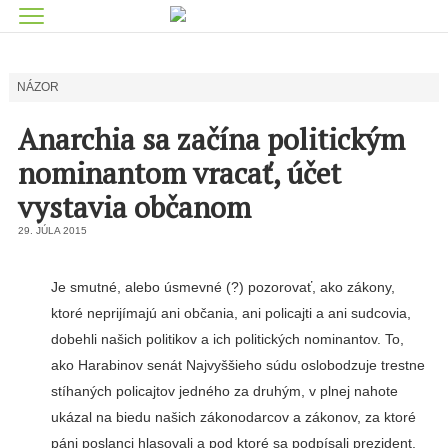
NÁZOR
Anarchia sa začína politickým
nominantom vracať, účet
vystavia občanom
29. JÚLA 2015
Je smutné, alebo úsmevné (?) pozorovať, ako zákony,
ktoré neprijímajú ani občania, ani policajti a ani sudcovia,
dobehli našich politikov a ich politických nominantov. To,
ako Harabinov senát Najvyš­šieho súdu oslobodzuje trest­ne
stíhaných policajtov jedné­ho za druhým, v plnej nahote
ukázal na biedu našich záko­nodarcov a zákonov, za ktoré
páni poslanci hlasovali a pod ktoré sa podpísali prezident,