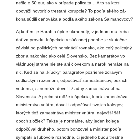
nešlo o 50 eur, ako v prí­pade policajta… A to sa kto­si
opováži hovoriť o trestaní korupcie? To podľa akého zá­
kona súdili daňováka a podľa akého zákona Salmanovcov?
Aj keď mi je Harabin úpl­ne ukradnutý, v jednom mu treba
dať za pravdu. Inšpek­cia v súčasnej podobe je sku­točne
závislá od politických nominácií rovnako, ako celý policajný
zbor a nakoniec ako celé Slovensko. Bez kamará­tov vo
vládnucej strane nie ste ani človekom a nárok nemáte na
nič. Keď sa na „kľučky“ paragrafov pozrieme zdra­vým
sedliackym rozumom, odpočúvať zamestnancov, bez ich
vedomia, si nemôže dovoliť žiadny zamestnáva­teľ na
Slovensku. A prečo si môže inšpekcia, ktorú za­mestnáva
ministerstvo vnútra, dovoliť odpočúvať svojich kolegov,
ktorých tiež zamest­náva minister vnútra, najvyšší šéf
oboch zložiek? Takže je normálne, aby jeden kolega
odpočúval druhého, potom bonzoval a minister podľa
sympatii a ľubovôle rozhod­ne, či jedného budú trestne