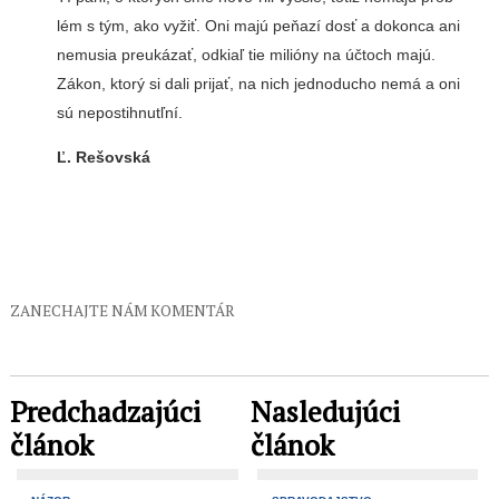
lém s tým, ako vyžiť. Oni majú peňazí dosť a dokonca ani
nemusia preukázať, od­kiaľ tie milióny na účtoch majú.
Zákon, ktorý si dali pri­jať, na nich jednoducho nemá a oni
sú nepostihnutľní.
Ľ. Rešovská
ZANECHAJTE NÁM KOMENTÁR
Predchadzajúci
Nasledujúci
článok
článok