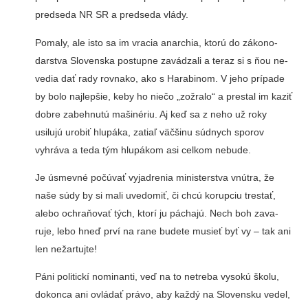
predseda NR SR a predseda vlády.
Pomaly, ale isto sa im vra­cia anarchia, ktorú do zákono­
darstva Slovenska postupne zavádzali a teraz si s ňou ne­
vedia dať rady rovnako, ako s Harabinom. V jeho prípade
by bolo najlepšie, keby ho niečo „zožralo“ a prestal im kaziť
dobre zabehnutú ma­šinériu. Aj keď sa z neho už roky
usilujú urobiť hlupáka, zatiaľ väčšinu súdnych spo­rov
vyhráva a teda tým hlupá­kom asi celkom nebude.
Je úsmevné počúvať vyjad­renia ministerstva vnútra, že
naše súdy by si mali uvedo­miť, či chcú korupciu trestať,
alebo ochraňovať tých, ktorí ju páchajú. Nech boh zava­
ruje, lebo hneď prví na rane budete musieť byť vy – tak ani
len nežartujte!
Páni politickí nominan­ti, veď na to netreba vysokú školu,
dokonca ani ovládať právo, aby každý na Sloven­sku vedel,