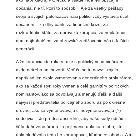
ako napríklad aj v Grécku a všade inde len obyčajní
občania, nie tí, kto­rí to spôsobili. Ale za všetky pešľapy
svoje a svojich päto­lízačov naši politici vždy vy­stavia účet
občanom – za dlhy bánk, za finančnú krízu, za
rozkradnutie štátu, za obrov­skú korupciu, za neplatenie
daní najbohatšími, za obrov­ské zadlžovanie nás i ďalších
generácií.
A že korupcia ide ruka v ruke s politickými nomi­náciami
azda netreba ani hovoriť. Veď čo sa tu navyst-rájalo
napríklad len okolo vy­menovania generálneho pro­kurátora,
ako sa každé štyri roky vymenia celé garnitúry politických
nominantov, ako sa odvolávajú a menujú ďal­ší a ďalší
najvyšší predstavi­telia policajného zboru až po okresné
úrovne, ako sa vyme­novávajú či nevymenovávajú (?)
sudcovia… Je predsa ab­surdné, aby naše súdy odsú­dili
šéfa daňového úradu za prijímanie úplatku a toho, kto
úplatok dával a teda ho ko­rumpoval, kľudne oslobodia. A tu