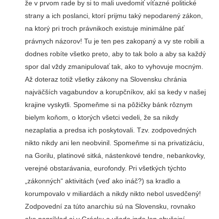
že v prvom rade by si to mali uvedomiť ví­ťazné politické
strany a ich poslanci, ktorí prijmu taký nepodarený zákon,
na kto­rý pri troch právnikoch exis­tuje minimálne päť
právnych názorov! Tu je ten pes zako­paný a vy ste robili a
dodnes robíte všetko preto, aby to tak bolo a aby sa každý
spor dal vždy zmanipulovať tak, ako to vyhovuje mocným.
Až do­teraz totiž všetky zákony na Slovensku chránia
najväčších vagabundov a korupčníkov, akí sa kedy v našej
krajine vyskytli. Spomeňme si na pôžičky bánk rôznym
bielym koňom, o ktorých všetci ve­deli, že sa nikdy
nezaplatia a predsa ich poskytovali. Tzv. zodpovedných
nikto nikdy ani len neobvinil. Spomeňme si na privatizáciu,
na Gorilu, platinové sitká, nástenkové tendre, nebankovky,
verejné obstarávania, eurofondy. Pri všetkých týchto
„zákonných“ aktivitách (veď ako ináč?) sa kradlo a
korumpovalo v mi­liardách a nikdy nikto nebol usvedčený!
Zodpovední za túto anarchiu sú na Sloven­sku, rovnako