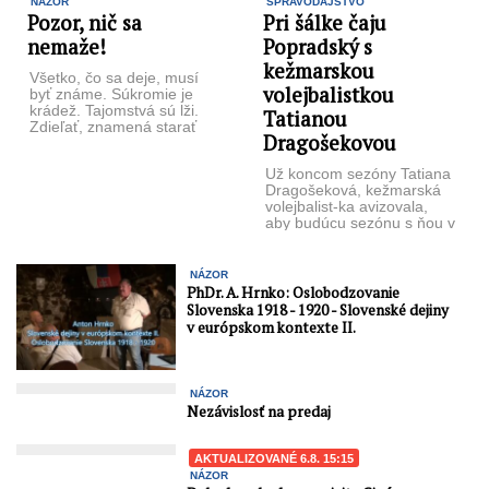
NÁZOR
SPRAVODAJSTVO
Pozor, nič sa
Pri šálke čaju
nemaže!
Popradský s
kežmarskou
Všetko, čo sa deje, musí
volejbalistkou
byť známe. Súkromie je
krá­dež. Tajomstvá sú lži.
Tatianou
Zdieľať, znamená starať
Dragošekovou
sa… Po pre­čítaní knihy ...
Už koncom sezóny Tatiana
Dragošeková, kežmarská
volejbalist-ka avizovala,
aby budúcu sezónu s ňou v
tíme nerátali, pretože končí
s volejbalovou ...
NÁZOR
PhDr. A. Hrnko: Oslobodzovanie
Slovenska 1918 - 1920 - Slovenské dejiny
v európskom kontexte II.
NÁZOR
Nezávislosť na predaj
AKTUALIZOVANÉ 6.8. 15:15
NÁZOR