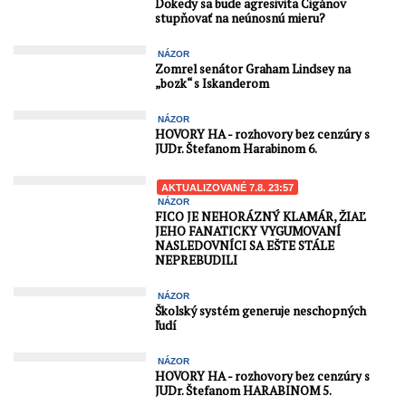
Dokedy sa bude agresivita Cigánov
stupňovať na neúnosnú mieru?
NÁZOR
Zomrel senátor Graham Lindsey na
„bozk“ s Iskanderom
NÁZOR
HOVORY HA - rozhovory bez cenzúry s
JUDr. Štefanom Harabinom 6.
AKTUALIZOVANÉ 7.8. 23:57
NÁZOR
FICO JE NEHORÁZNÝ KLAMÁR, ŽIAĽ
JEHO FANATICKY VYGUMOVANÍ
NASLEDOVNÍCI SA EŠTE STÁLE
NEPREBUDILI
NÁZOR
Školský systém generuje neschopných
ľudí
NÁZOR
HOVORY HA - rozhovory bez cenzúry s
JUDr. Štefanom HARABINOM 5.