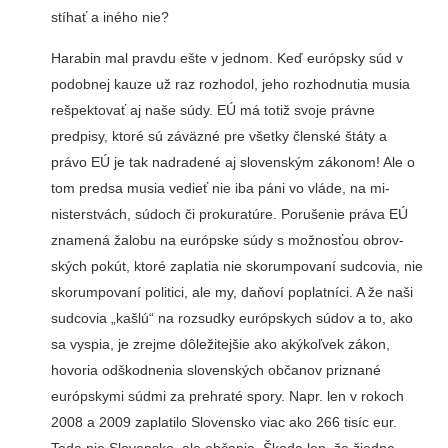
stíhať a iného nie?
Harabin mal pravdu ešte v jednom. Keď európsky súd v
podobnej kauze už raz rozhodol, jeho rozhodnutia musia
rešpektovať aj naše súdy. EÚ má totiž svoje práv­ne
predpisy, ktoré sú záväz­né pre všetky členské štáty a
právo EÚ je tak nadradené aj slovenským zákonom! Ale o
tom predsa musia vedieť nie iba páni vo vláde, na mi­
nisterstvách, súdoch či pro­kuratúre. Porušenie práva EÚ
znamená žalobu na európske súdy s možnosťou obrov­
ských pokút, ktoré zaplatia nie skorumpovaní sudcovia, nie
skorumpovaní politici, ale my, daňoví poplatníci. A že naši
sudcovia „kašlú“ na rozsudky európskych súdov a to, ako
sa vyspia, je zrejme dôležitejšie ako akýkoľvek zákon,
hovoria odškodnenia slovenských občanov pri­znané
európskymi súdmi za prehraté spory. Napr. len v ro­koch
2008 a 2009 zaplatilo Slovensko viac ako 266 tisíc eur.
Teda nie Slovensko, ale občania. Škoda len, že žiadne