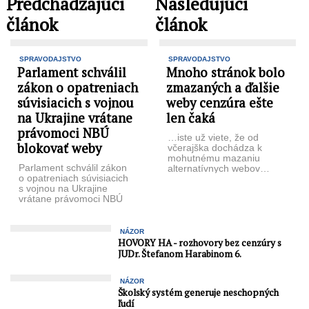
Predchadzajúci
Nasledujúci
článok
článok
SPRAVODAJSTVO
SPRAVODAJSTVO
Parlament schválil
Mnoho stránok bolo
zákon o opatreniach
zmazaných a ďalšie
súvisiacich s vojnou
weby cenzúra ešte
na Ukrajine vrátane
len čaká
právomoci NBÚ
…iste už viete, že od
blokovať weby
včerajška dochádza k
mohutnému mazaniu
Parlament schválil zákon
alternatívnych webov…
o opatreniach súvisiacich
To všetko pod priehľadnou
s vojnou na Ukrajine
zámienkou – tieto weby ...
vrátane právomoci NBÚ
blokovať
weby s dezinformáciami.
Úrad by ju mal mať len do
NÁZOR
...
HOVORY HA - rozhovory bez cenzúry s
JUDr. Štefanom Harabinom 6.
NÁZOR
Školský systém generuje neschopných
ľudí