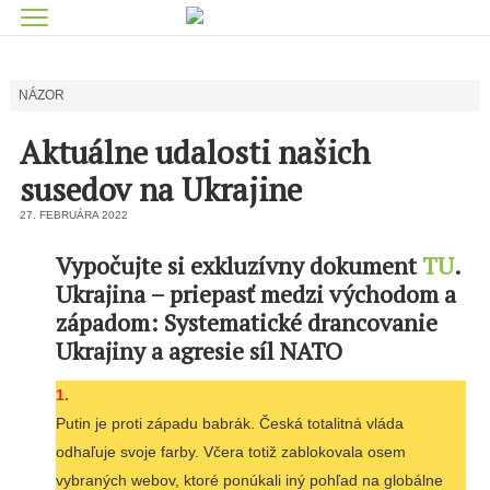
NÁZOR
Aktuálne udalosti našich
susedov na Ukrajine
27. FEBRUÁRA 2022
Vypočujte si exkluzívny dokument
TU
.
Ukrajina – priepasť medzi východom a
západom: Systematické drancovanie
Ukrajiny a agresie síl NATO
1.
Putin je proti západu babrák. Česká totalitná vláda
odhaľuje svoje farby. Včera totiž zablokovala osem
vybraných webov, ktoré ponúkali iný pohľad na globálne