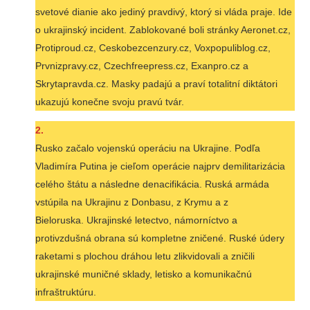
svetové dianie ako jediný pravdivý, ktorý si vláda praje. Ide
o ukrajinský incident. Zablokované boli stránky Aeronet.cz,
Protiproud.cz, Ceskobezcenzury.cz, Voxpopuliblog.cz,
Prvnizpravy.cz, Czechfreepress.cz, Exanpro.cz a
Skrytapravda.cz. Masky padajú a praví totalitní diktátori
ukazujú konečne svoju pravú tvár.
2.
Rusko začalo vojenskú operáciu na Ukrajine. Podľa
Vladimíra Putina je cieľom operácie najprv demilitarizácia
celého štátu a následne denacifikácia. Ruská armáda
vstúpila na Ukrajinu z Donbasu, z Krymu a z
Bieloruska. Ukrajinské letectvo, námorníctvo a
protivzdušná obrana sú kompletne zničené. Ruské údery
raketami s plochou dráhou letu zlikvidovali a zničili
ukrajinské muničné sklady, letisko a komunikačnú
infraštruktúru.