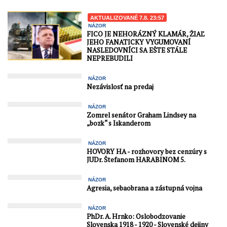
AKTUALIZOVANÉ 7.8. 23:57
NÁZOR
FICO JE NEHORÁZNÝ KLAMÁR, ŽIAĽ
JEHO FANATICKY VYGUMOVANÍ
NASLEDOVNÍCI SA EŠTE STÁLE
NEPREBUDILI
NÁZOR
Nezávislosť na predaj
NÁZOR
Zomrel senátor Graham Lindsey na
„bozk“ s Iskanderom
NÁZOR
HOVORY HA - rozhovory bez cenzúry s
JUDr. Štefanom HARABINOM 5.
NÁZOR
Agresia, sebaobrana a zástupná vojna
NÁZOR
PhDr. A. Hrnko: Oslobodzovanie
Slovenska 1918 - 1920 - Slovenské dejiny