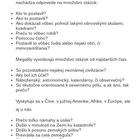
nachádza odpovede na množstvo otázok:
Kto to postavil?
Ako to postavili?
Ako dokázali vôbec pohnúť takými obrovskými skalami,
kvádrami?
Prečo to vôbec robili?
Pomocou čoho?
Postavili to vôbec ľudia alebo nejakí obri, či
mimozemšťania?
Megality vyvolávajú množstvo otázok od najstarších čias.
Sú pozostatkami nejakej neznámej civilizácie?
Aký bol ich účel?
Náboženský, astronomický, kalendárny, či observačný?
Sú skutočne orientované k severnému pólu, a ak áno, tak
prečo?
Vyskytujú sa v Číne, v južnej Amerike, Afrike, v Európe, ale
aj u nás.
Prečo toľko námahy a úsilia?
Došlo v minulosti na Zemi ku katastrofe?
Došlo k posunu zemských pólov?
Prevrátila sa celá zemeguľa?