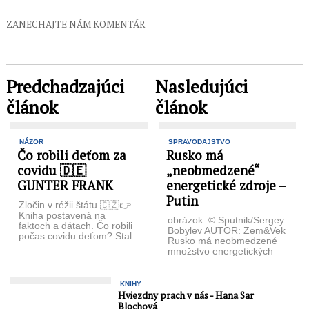
ZANECHAJTE NÁM KOMENTÁR
Predchadzajúci
Nasledujúci
článok
článok
NÁZOR
SPRAVODAJSTVO
Čo robili deťom za
Rusko má
covidu 🇩🇪
„neobmedzené“
GUNTER FRANK
energetické zdroje –
Putin
Zločin v réžii štátu 🇨🇿👉
Kniha postavená na
obrázok: © Sputnik/Sergey
faktoch a dátach. Čo robili
Bobylev AUTOR: Zem&Vek
počas covidu deťom? Stal
Rusko má neobmedzené
sa zločin! Ako ...
množstvo energetických
zdrojov, povedal prezident
Vladimir Putin počas
piatkového stretnutia médií
KNIHY
BRICS. ...
Hviezdny prach v nás - Hana Sar
Blochová