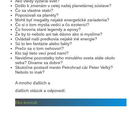
Ako vtedy vyzeral svet?
Došlo k zmenám v celej našej planetárnej sústave?
Čo sa vlastne stalo?
Poposúvali sa planéty?
Mohli byť megality nejaké energetické zariadenia?
Čo si o tom myslia vedci a čo ezoterici?
Čo hovoria staré legendy a eposy?
Že by to nebolo ani tak dávno ako si myslíme?
Ovládali naši predkovia nejaké iné energie?
Sú to len fantázie alebo fakty?
Prečo sa o tom nehovorí?
Kto tají tieto veci pred nami?
Nevidíme pozostatky toho minulého sveta stále okolo
seba? Dívame sa dobre?
Skutočne postavil mesto Petrohrad cár Peter Veľký?
Nebolo to inak?
A mnoho ďalších a
ďalších otázok a odpovedí.
Eko-konzult