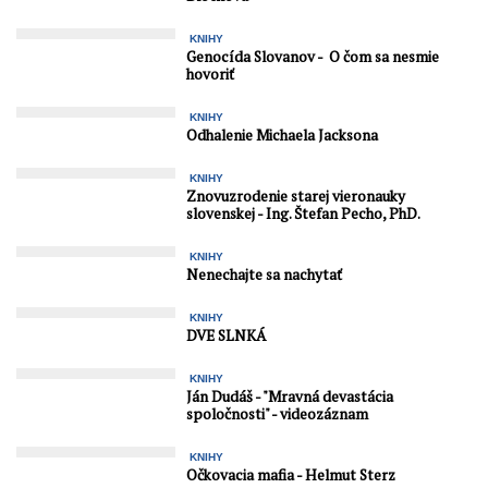
KNIHY
Genocída Slovanov - O čom sa nesmie
hovoriť
KNIHY
Odhalenie Michaela Jacksona
KNIHY
Znovuzrodenie starej vieronauky
slovenskej - Ing. Štefan Pecho, PhD.
KNIHY
Nenechajte sa nachytať
KNIHY
DVE SLNKÁ
KNIHY
Ján Dudáš - "Mravná devastácia
spoločnosti" - videozáznam
KNIHY
Očkovacia mafia - Helmut Sterz