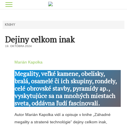
KNIHY
Dejiny celkom inak
19. OKTÓBRA 2024
Marián Kapolka
Megality, veľké kamene, obelisky,
bralá, osamelé či ich skupiny, rondely,
celé obrovské stavby, pyramídy ap.,
vyskytujúce sa na mnohých miestach
sveta, oddávna ľudí fascinovali.
Autor Marián Kapolka vidí a opisuje v knihe „Záhadné
megality a stratené technológie“ dejiny celkom inak,