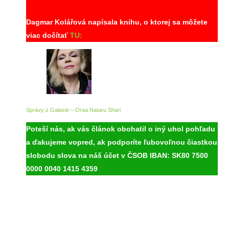
Dagmar Kolářová napísala knihu, o ktorej sa môžete
viac dočítať
TU:
Správy z Galaxie – Oraa Nataru Shari
Poteší nás, ak vás článok obohatil o iný uhol pohľadu
a ďakujeme vopred, ak podporíte ľubovoľnou čiastkou
slobodu slova na náš účet v ČSOB IBAN:
SK80 7500
0000 0040 1415 4359