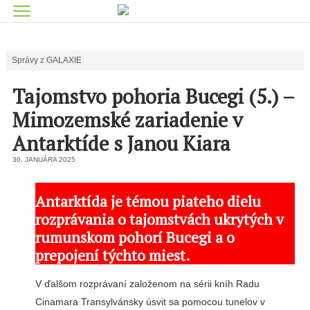
Správy z GALAXIE
Tajomstvo pohoria Bucegi (5.) –
Mimozemské zariadenie v
Antarktíde s Janou Kiara
30. JANUÁRA 2025
Antarktída je témou piateho dielu
rozprávania o tajomstvách ukrytých v
rumunskom pohorí Bucegi a o
prepojení týchto miest.
V ďalšom rozprávaní založenom na sérii kníh Radu
Cinamara Transylvánsky úsvit sa pomocou tunelov v