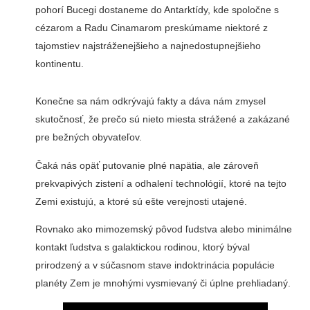
pohorí Bucegi dostaneme do Antarktídy, kde spoločne s
cézarom a Radu Cinamarom preskúmame niektoré z
tajomstiev najstráženejšieho a najnedostupnejšieho
kontinentu.
Konečne sa nám odkrývajú fakty a dáva nám zmysel
skutočnosť, že prečo sú nieto miesta strážené a zakázané
pre bežných obyvateľov.
Čaká nás opäť putovanie plné napätia, ale zároveň
prekvapivých zistení a odhalení technológií, ktoré na tejto
Zemi existujú, a ktoré sú ešte verejnosti utajené.
Rovnako ako mimozemský pôvod ľudstva alebo minimálne
kontakt ľudstva s galaktickou rodinou, ktorý býval
prirodzený a v súčasnom stave indoktrinácia populácie
planéty Zem je mnohými vysmievaný či úplne prehliadaný.