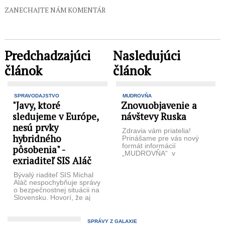
ZANECHAJTE NÁM KOMENTÁR
Predchadzajúci
Nasledujúci
článok
článok
SPRAVODAJSTVO
MUDROVŇA
"Javy, ktoré
Znovuobjavenie a
sledujeme v Európe,
návštevy Ruska
nesú prvky
Zdravia vám priatelia!
hybridného
Prinášame pre vás nový
formát informácií
pôsobenia" -
„MUDROVŇA“ v
exriaditeľ SIS Aláč
človečenskej podobe o
dianí z domova aj zo sveta.
Bývalý riaditeľ SIS Michal
Začína ...
Aláč nespochybňuje správy
o bezpečnostnej situácii na
Slovensku. Hovorí, že aj
pokojná demonštrácia
môže prerásť do ...
SPRÁVY Z GALAXIE