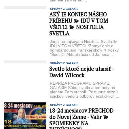
planéte sa v tento ...
SPRÁVY Z GALAXIE
AKÝ JE KONIEC NÁŠHO
PRÍBEHU 💫 IDÚ V TOM
VŠETCI 💫 NOSITELIA
SVETLA
Jana Tomajková a Nositelia Svetla 💫
IDÚ V TOM VŠETCI *Zamyslenie o
bombardovaní Iránskej školy *Pikošky
*Špeciál: Aktualizácia od Jamesa ...
SPRÁVY Z GALAXIE
Svetlo ktoré nejde uhasiť -
David Wilcock
REPRÍZA PROGRAMU SPRÁV Z
GALAXIE Súboj svetla a temnoty na
planéte Zem vrcholí. Postupne miznú
špičkoví vedci z odborov exotických ...
SPRÁVY Z GALAXIE
18-24 mesiacov PRECHOD
do Novej Zeme - Valir 💫
SPOMIENKY NA