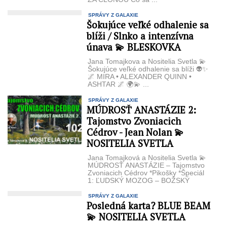
SPRÁVY Z GALAXIE
Šokujúce veľké odhalenie sa
blíži / Slnko a intenzívna
únava 💫 BLESKOVKA
Jana Tomajkova a Nositelia Svetla 💫
Šokujúce veľké odhalenie sa blíži 👽✨
🌌 MIRA • ALEXANDER QUINN •
ASHTAR 🌌 🌍💫 ...
SPRÁVY Z GALAXIE
MÚDROSŤ ANASTÁZIE 2:
Tajomstvo Zvoniacich
Cédrov - Jean Nolan 💫
NOSITELIA SVETLA
Jana Tomajková a Nositelia Svetla 💫
MÚDROSŤ ANASTÁZIE – Tajomstvo
Zvoniacich Cédrov *Pikošky *Špeciál
1: ĽUDSKÝ MOZOG – BOŽSKÝ
DIZAJN ...
SPRÁVY Z GALAXIE
Posledná karta? BLUE BEAM
💫 NOSITELIA SVETLA