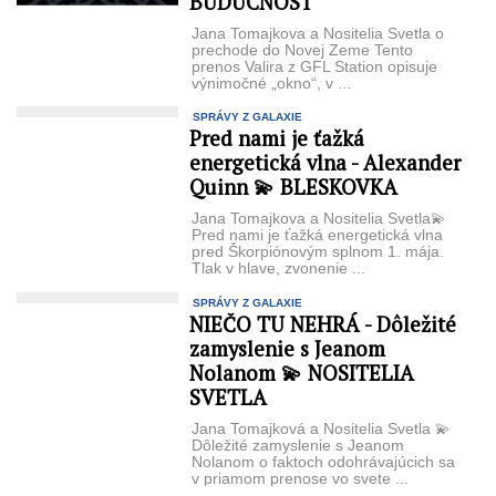
BUDÚCNOSŤ
Jana Tomajkova a Nositelia Svetla o
prechode do Novej Zeme Tento
prenos Valira z GFL Station opisuje
výnimočné „okno“, v ...
SPRÁVY Z GALAXIE
Pred nami je ťažká
energetická vlna - Alexander
Quinn 💫 BLESKOVKA
Jana Tomajkova a Nositelia Svetla💫
Pred nami je ťažká energetická vlna
pred Škorpiónovým splnom 1. mája.
Tlak v hlave, zvonenie ...
SPRÁVY Z GALAXIE
NIEČO TU NEHRÁ - Dôležité
zamyslenie s Jeanom
Nolanom 💫 NOSITELIA
SVETLA
Jana Tomajková a Nositelia Svetla 💫
Dôležité zamyslenie s Jeanom
Nolanom o faktoch odohrávajúcich sa
v priamom prenose vo svete ...