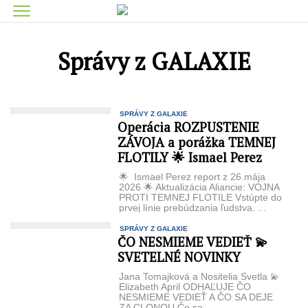
Správy z GALAXIE
SPRÁVY Z GALAXIE
Operácia ROZPUSTENIE
ZÁVOJA a porážka TEMNEJ
FLOTILY 🌟 Ismael Perez
🌟 Ismael Perez report z 26.mája
2026 🌟 Aktualizácia Aliancie: VOJNA
PROTI TEMNEJ FLOTILE Vstúpte do
prvej línie prebúdzania ľudstva. ...
SPRÁVY Z GALAXIE
ČO NESMIEME VEDIEŤ 💫
SVETELNÉ NOVINKY
Jana Tomajková a Nositelia Svetla 💫
Elizabeth April ODHAĽUJE ČO
NESMIEME VEDIEŤ A ČO SA DEJE
ZA CLONOU Čo sa ...