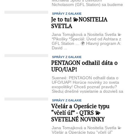
Michaela Spolu s Davidom
Nicholasom (GFL Station) sa budeme
...
SPRÁVY Z GALAXIE
Je to tu! 💫NOSITELIA
SVETLA
Jana Tomajková a Nositelia Svetla 💫
*Pikošky *Špeciál: Úvod od Ashtara z
GFL Station … 🌍 Hlavný program A:
David ...
SPRÁVY Z GALAXIE
PENTAGON odhalil dáta o
UFO/UAP!
Sueneé: PENTAGON odhalil data o
UFO/UAP! Horúce novinky zo sveta
exopolitiky! Chceš poznať pravdu?
Sleduj dnešné vysielanie a dozvieš sa
...
SPRÁVY Z GALAXIE
Včelár a Operácie typu
“včelí úľ” - QTRS 💫
SVETELNÉ NOVINKY
Jana Tomajková a Nositelia Svetla 💫
Včelár a Operácie typu “včelí úľ”