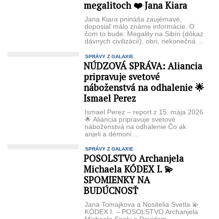
megalitoch ❤️ Jana Kiara
Jana Kiara pnináša zaujémavé,
doposiaľ málo známe informácie. O
čom to bude: Megality na Sibíri (dôkaz
dávnych civilizácií), obri, nekonečná ...
SPRÁVY Z GALAXIE
NÚDZOVÁ SPRÁVA: Aliancia
pripravuje svetové
náboženstvá na odhalenie 🌟
Ismael Perez
Ismael Perez – report z 15. mája 2026
🌟 Aliancia pripravuje svetové
náboženstvá na odhalenie Čo ak
anjeli a démoni ...
SPRÁVY Z GALAXIE
POSOLSTVO Archanjela
Michaela KÓDEX I. 💫
SPOMIENKY NA
BUDÚCNOSŤ
Jana Tomajkova a Nositelia Svetla 💫
KÓDEX I. – POSOLSTVO Archanjela