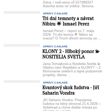
Zdroj: / real-story-of-157388327
Autorka textu ve znělce: Simona
Garamszegi ...
SPRÁVY Z GALAXIE
Tri dni temnoty a návrat
Nibiru 🌟 Ismael Perez
Ismael Perez – report zo 7. mája
2026: Tri dni temna 🌟 Nibiru sa
vracia? O Troch dňoch temnoty sa ...
SPRÁVY Z GALAXIE
KLONY 2 - Hlboký ponor 💫
NOSITELIA SVETLA
Jana Tomajková a Nositelia Svetla 💫
Vládnu nám Reptiliáni a KLONY? – 2
Klonovanie celebrít a tajné podzemné
projekty, ideme ...
SPRÁVY Z GALAXIE
Kvantový skok ľudstva - Jiří
Saharin Vondra
Jiří Saharin Vondra: Prepojenie
ľudstva na letný slnovrat 21.6.2026 –
Vyšehrad a rôzne ďalšie miesta po