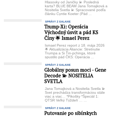
Hlasovky od Janičky 💫 Posledná
karta? BLUE BEAM Jana Tomajková a
Nositelia Svetla 💫 Spracované podľa
článku Cyntie Koeter (Pád ...
SPRÁVY Z GALAXIE
Trump-Xi: Operácia
Východný úsvit a pád KS
Číny 🌟 Ismael Perez
Ismael Perez report z 18. mája 2026
🌟 Aktualizácia Aliancie: Stretnutie
Trumpa a Si Ťin-pchinga, ktoré
spustilo pád ČKS: Operácia ...
SPRÁVY Z GALAXIE
Globálny posun moci - Gene
Decode 💫 NOSITELIA
SVETLA
Jana Tomajková a Nositelia Svetla 💫
Svet prechádza transformáciou stále
viac a viac… *Pikošky *Špeciál 1:
QTSR Veľký Týždeň … ...
SPRÁVY Z GALAXIE
Putovanie po sibírskych