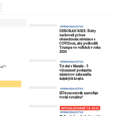
SPRAVODAJSTVO
DEBORAH BIRX: Štáty
zachovali prísne
obmedzenia súvisiace s
COVIDom, aby poškodili
Trumpa vo voľbách v roku
2020
SPRAVODAJSTVO
Tri dni v Manile - 3
mať?
významné podujatia
ministrov zahraničia
ázijských krajín
SPRAVODAJSTVO
EÚ koncentrák nastoľuje
tvrdú totalitu?
AKTUALIZOVANÉ 7.8. 23:21
SPRAVODAJSTVO