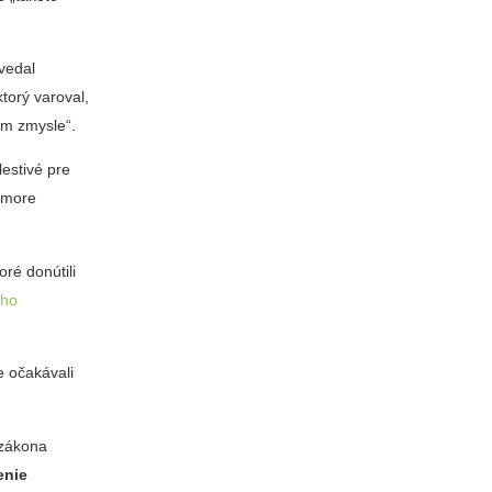
vedal
 ktorý varoval,
om zmysle“.
estivé pre
omore
ré donútili
ého
e očakávali
 zákona
enie