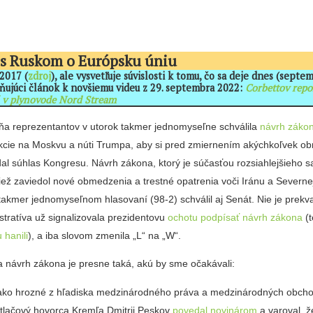
 s Ruskom o Európsku úniu
 2017 (
zdroj
), ale vysvetľuje súvislosti k tomu, čo sa deje dnes (septe
lňujúci článok k novšiemu videu z 29. septembra 2022:
Corbettov repo
á v plynovode Nord Stream
 reprezentantov v utorok takmer jednomyseľne schválila
návrh záko
kcie na Moskvu a núti Trumpa, aby si pred zmiernením akýchkoľvek o
dal súhlas Kongresu. Návrh zákona, ktorý je súčasťou rozsiahlejšieho 
tiež zaviedol nové obmedzenia a trestné opatrenia voči Iránu a Severnej
 takmer jednomyseľnom hlasovaní (98-2) schválil aj Senát. Nie je prek
tratíva už signalizovala prezidentovu
ochotu podpísať návrh zákona
(t
 hanili
), a iba slovom zmenila „L“ na „W“.
 návrh zákona je presne taká, akú by sme očakávali:
nako hrozné z hľadiska medzinárodného práva a medzinárodných obch
l tlačový hovorca Kremľa Dmitrij Peskov
povedal novinárom
a varoval, ž