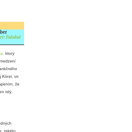
mber
rt: Falošná
na,
ktorý
bmedzení
sankčného
 Kórei, vo
vapením, že
en istý,
odných
e „takéto