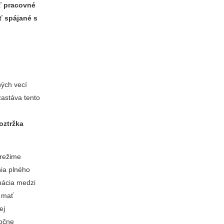
ť pracovné
ť spájané s
ých vecí
zastáva tento
oztržka
režime
nia plného
nácia medzi
l mať
ej
točne