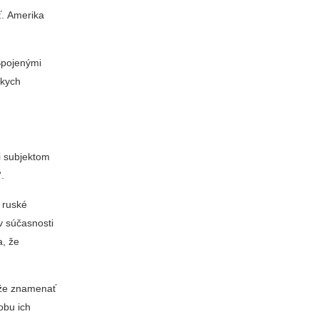
ť. Amerika
Spojenými
skych
i subjektom
.
 ruské
v súčasnosti
a, že
ôže znamenať
obu ich