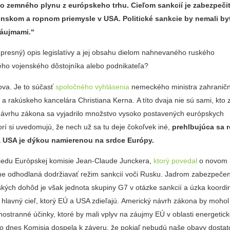
 zemného plynu z európskeho trhu. Cieľom sankcií je zabezpeči
enskom a ropnom priemysle v USA. Politické sankcie by nemali by
áujmami.“
 presný) opis legislatívy a jej obsahu dielom nahnevaného ruského
ho vojenského dôstojníka alebo podnikateľa?
ova. Je to súčasť
spoločného vyhlásenia
nemeckého ministra zahraničn
a rakúskeho kancelára Christiana Kerna. A títo dvaja nie sú sami, kto 
návrhu zákona sa vyjadrilo množstvo vysoko postavených európskych
torí si uvedomujú, že nech už sa tu deje čokoľvek iné,
prehlbujúca sa r
 USA je dýkou namierenou na srdce Európy.
sedu Európskej komisie Jean-Claude Junckera,
ktorý povedal
o novom 
plne odhodlaná dodržiavať režim sankcií voči Rusku. Jadrom zabezpeče
kých dohôd je však jednota skupiny G7 v otázke sankcií a úzka koordi
e hlavný cieľ, ktorý EÚ a USA zdieľajú. Americký návrh zákona by moho
stranné účinky, ktoré by mali vplyv na záujmy EÚ v oblasti energetick
to dnes Komisia dospela k záveru, že pokiaľ nebudú naše obavy dosta