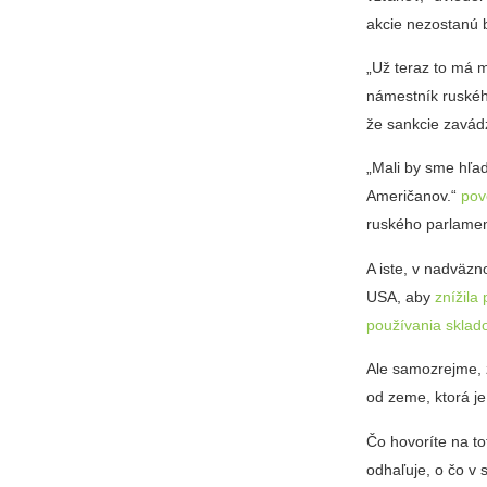
akcie nezostanú 
„Už teraz to má 
námestník ruskéh
že sankcie zavád
„Mali by sme hľad
Američanov.“
pov
ruského parlament
A iste, v nadväzn
USA, aby
znížila
používania sklad
Ale samozrejme, ž
od zeme, ktorá je
Čo hovoríte na t
odhaľuje, o čo v 