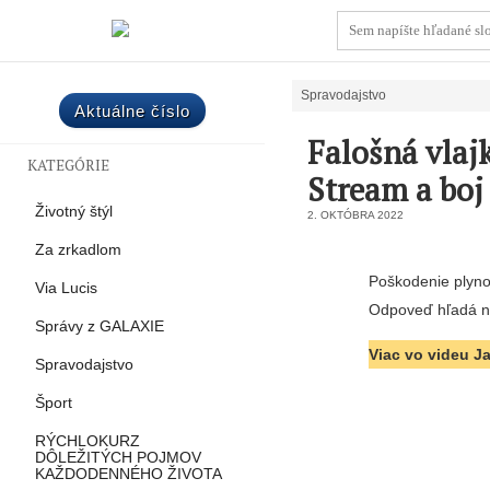
Spravodajstvo
Aktuálne číslo
Falošná vlaj
KATEGÓRIE
Stream a bo
Životný štýl
2. OKTÓBRA 2022
Za zrkadlom
Poškodenie plyno
Via Lucis
Odpoveď hľadá ne
Správy z GALAXIE
Viac vo videu J
Spravodajstvo
Šport
RÝCHLOKURZ
DÔLEŽITÝCH POJMOV
KAŽDODENNÉHO ŽIVOTA