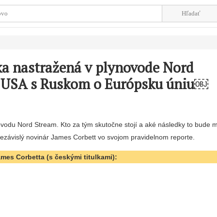
ka nastražená v plynovode Nord
j USA s Ruskom o Európsku úniu￼
vodu Nord Stream. Kto za tým skutočne stojí a aké následky to bude 
závislý novinár James Corbett vo svojom pravidelnom reporte.
ames Corbetta (s českými titulkami):