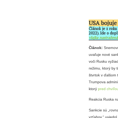
USA bojuje
Článok je z roku
2022). Ide o dop
vlajka nastražen
Článok:
Snemovňa
uvaľuje nové san
voči Rusku vyžia
režimu, ktorý by 
štvrtok v ďalšom
Trumpova adminis
ktorý
pred chvíľou
Reakcia Ruska na
Sankcie sú „rov
vzťahov,“ uviedo