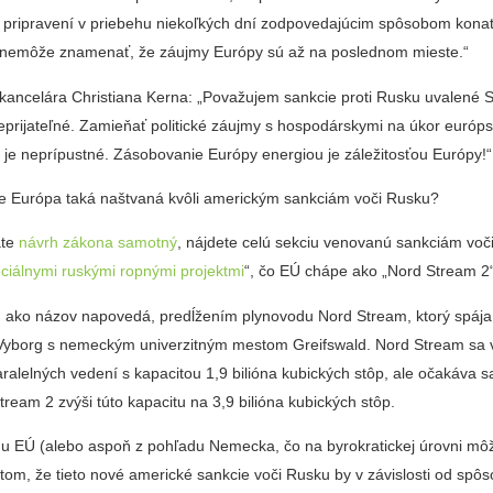
pripravení v priebehu niekoľkých dní zodpovedajúcim spôsobom kona
 nemôže znamenať, že záujmy Európy sú až na poslednom mieste.“
kancelára Christiana Kerna: „Považujem sankcie proti Rusku uvalené 
neprijateľné. Zamieňať politické záujmy s hospodárskymi na úkor európ
 je neprípustné. Zásobovanie Európy energiou je záležitosťou Európy!“
je Európa taká naštvaná kvôli americkým sankciám voči Rusku?
ate
návrh zákona samotný
, nájdete celú sekciu venovanú sankciám voč
ciálnymi ruskými ropnými projektmi
“, čo EÚ chápe ako „Nord Stream 2“
, ako názov napovedá, predĺžením plynovodu Nord Stream, ktorý spája
Vyborg s nemeckým univerzitným mestom Greifswald. Nord Stream sa 
ralelných vedení s kapacitou 1,9 bilióna kubických stôp, ale očakáva s
tream 2 zvýši túto kapacitu na 3,9 bilióna kubických stôp.
u EÚ (alebo aspoň z pohľadu Nemecka, čo na byrokratickej úrovni m
v tom, že tieto nové americké sankcie voči Rusku by v závislosti od spôs