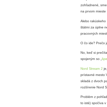
zohľadnené, sme 
na prvom mieste
Alebo rakúskeho 
štátmi za úplne 
pracovných miest
O čo ide? Prečo 
No, keď si prečít
spojeným so „
špe
Nord Stream 2
je
prístavné mesto 
skladá z dvoch pa
rozšírenie Nord S
Problém z pohľad
to isté) spočíva 