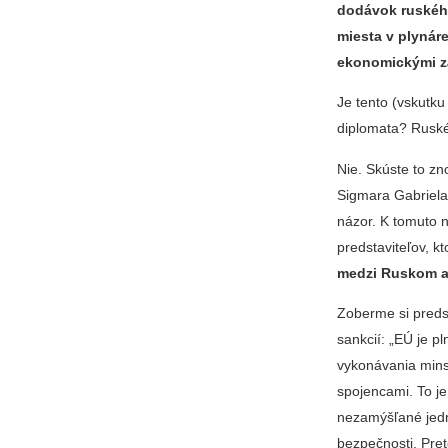
dodávok ruského
miesta v plynár
ekonomickými z
Je tento (vskutku
diplomata? Ruské
Nie. Skúste to zn
Sigmara Gabriela 
názor. K tomuto 
predstaviteľov, k
medzi Ruskom a
Zoberme si pred
sankcií: „EÚ je 
vykonávania mins
spojencami. To j
nezamýšľané jedno
bezpečnosti. Pre