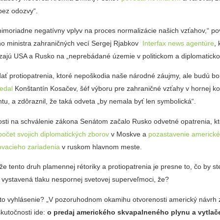
bez odozvy“.
mimoriadne negatívny vplyv na proces normalizácie našich vzťahov,“ po
o ministra zahraničných vecí Sergej Rjabkov
Interfax news agentúre
,
zajú USA a Rusko na „neprebádané územie v politickom a diplomatick
ať protiopatrenia, ktoré nepoškodia naše národné záujmy, ale budú bol
edal
Konštantín Kosačev, šéf výboru pre zahraničné vzťahy v hornej k
u, a zdôraznil, že taká odveta „by nemala byť len symbolická“.
osti na schválenie zákona Senátom začalo Rusko odvetné opatrenia, kto
 počet svojich diplomatických zborov
v Moskve a
pozastavenie americk
ovacieho zariadenia
v ruskom hlavnom meste.
e tento druh plamennej rétoriky a protiopatrenia je presne to, čo by st
 vystavená tlaku nespornej svetovej superveľmoci, že?
oto vyhlásenie? „V pozoruhodnom okamihu otvorenosti americký návrh
skutočnosti ide:
o predaj amerického skvapalneného plynu a vytlač