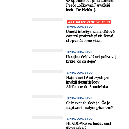
🦠 Spoločnosť plná zombie:
Prečo „očkovaní“ uvažujú
inak - Dr. Nehls 💉
AKTUALIZOVANÉ 5.8. 20:23
SPRAVODAJSTVO
Umelá inteligencia a dátové
centrá prekračujú uhlíkovú
stopu násobne viac...
SPRAVODAJSTVO
Ukrajina čelí vážnej palivovej
kríze: čo sa deje?
SPRAVODAJSTVO
Najmenej 19 mŕtvych pri
invázii desaťtisícov
Afričanov do Španielska
SPRAVODAJSTVO
Celý svet ťa sleduje: Čo je
napísané malým písmom?
SPRAVODAJSTVO
HLADOVKA za budúcnosť
Slovenska⁉️