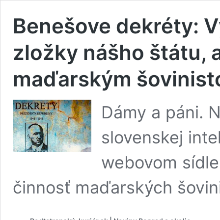
Benešove dekréty: 
zložky nášho štátu, a
maďarským šovinis
Dámy a páni. N
slovenskej inte
webovom sídle
činnosť maďarských šovin