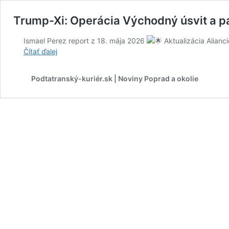
Trump-Xi: Operácia Východný úsvit a p
Ismael Perez report z 18. mája 2026
Aktualizácia Alianc
Trump-
Čítať ďalej
Xi:
Operácia
Podtatranský-kuriér.sk | Noviny Poprad a okolie
Východný
úsvit
a
pád
KS
Číny
Ismael
Perez