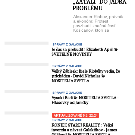
„ZAŤALI“ DO JADRA
PROBLÉMU
Alexander Riabov, právnik
a ekonóm: Protest
povzbudil značnú časť
Košičanov, ktorí sa
odmietajú zúčastňovať na
protivládnych protestoch,
rešpektujú demokratický
SPRÁVY Z GALAXIE
výsledok volieb ...
Je čas sa prebudiť ! Elizabeth April 💫
SVETELNÉ NOVINKY
SPRÁVY Z GALAXIE
Veľký Záblesk: Biele Klobúky vedia, že
prichádza - David Nicholas 💫
NOSITELIA SVETLA
SPRÁVY Z GALAXIE
Vysokí Bieli 💫 NOSITELIA SVETLA -
Hlasovky od Janičky
AKTUALIZOVANÉ 5.8. 22:24
SPRÁVY Z GALAXIE
KONIEC STAREJ REALITY : Veľká
inverzia a návrat Galaktikov - James
Gilliland 💫 NOSITELIA SVETLA