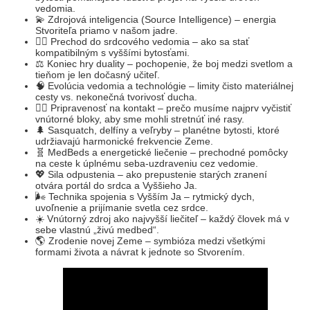
vedomia.
💫 Zdrojová inteligencia (Source Intelligence) – energia
Stvoriteľa priamo v našom jadre.
🧘‍♀️ Prechod do srdcového vedomia – ako sa stať
kompatibilným s vyššími bytosťami.
⚖️ Koniec hry duality – pochopenie, že boj medzi svetlom a
tieňom je len dočasný učiteľ.
🧠 Evolúcia vedomia a technológie – limity čisto materiálnej
cesty vs. nekonečná tvorivosť ducha.
🧍‍♂️ Pripravenosť na kontakt – prečo musíme najprv vyčistiť
vnútorné bloky, aby sme mohli stretnúť iné rasy.
🌲 Sasquatch, delfíny a veľryby – planétne bytosti, ktoré
udržiavajú harmonické frekvencie Zeme.
🧬 MedBeds a energetické liečenie – prechodné pomôcky
na ceste k úplnému seba-uzdraveniu cez vedomie.
💖 Sila odpustenia – ako prepustenie starých zranení
otvára portál do srdca a Vyššieho Ja.
🌬️ Technika spojenia s Vyšším Ja – rytmický dych,
uvoľnenie a prijímanie svetla cez srdce.
☀️ Vnútorný zdroj ako najvyšší liečiteľ – každý človek má v
sebe vlastnú „živú medbed“.
🌎 Zrodenie novej Zeme – symbióza medzi všetkými
formami života a návrat k jednote so Stvorením.