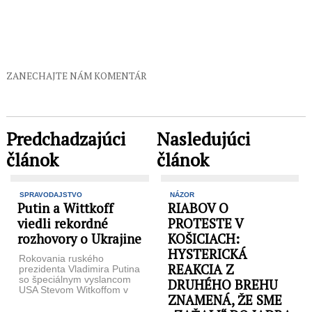
ZANECHAJTE NÁM KOMENTÁR
Predchadzajúci
Nasledujúci
článok
článok
SPRAVODAJSTVO
NÁZOR
Putin a Wittkoff
RIABOV O
viedli rekordné
PROTESTE V
rozhovory o Ukrajine
KOŠICIACH:
HYSTERICKÁ
Rokovania ruského
REAKCIA Z
prezidenta Vladimira Putina
so špeciálnym vyslancom
DRUHÉHO BREHU
USA Stevom Witkoffom v
ZNAMENÁ, ŽE SME
Kremli prekonali rekordnú
dĺžku. Trvali viac ako päť ...