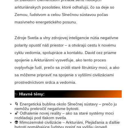
arkturiánskych posolstiev, ktoré odhaľujú, čo sa deje so
Zemou, ľudstvom a celou Slnečnou sústavou počas
masívneho energetického posunu.
Zdroje Svetla a vlny zdrojovej inteligencie nútia negatívne
polarity opustiť náš priestor – a otvárajú cestu k novému
cyklu vedomia, spolupráce a kontaktu. David cez priame
spojenie s Arkturiánmi vysvetľuje, ako tento proces
ovplyvňuje ľudí, prečo sa zrútili staré štruktúry moci, a ako
sa môžeme pripraviť na spojenie s vyššími civilizáciami
prostredníctvom srdca a vedomia.
✨
Hlavné témy:
🌀 Energetická bublina okolo Slnečnej sústavy – prečo ju
nemôžu prekročiť negatívne bytosti.
🌠 Odhalenie novej reality – ako sa staré systémy moci
rozkladajú pod tlakom svetla.
👽 Mimozemské civilizácie – Arkturiáni, Plejáďania a ďalšie
bytosti pomáhajúce ľudstvu prejsť na vyššiu úroveň