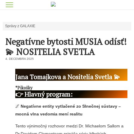
Správy z GALAXIE
Negatívne bytosti MUSIA odísť!
💫 NOSITELIA SVETLA
4. DECEMBRA 2025
Jana Tomajkova a Nositelia Svetla 💫
*Pikošky
👉 Hlavný program:
🌌
Negatívne entity vytlačené zo Slnečnej sústavy –
mocná vlna vedomia mení realitu
Tento výnimočný rozhovor medzi Dr. Michaelom Sallom a
Dr.Davidom Clementsom prináša sériu hlbokých