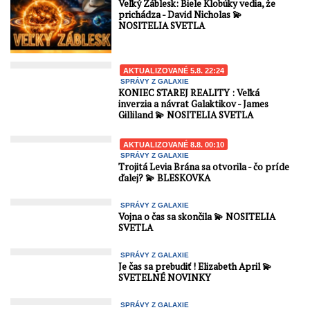
musí v nasledujúcich ...
Veľký Záblesk: Biele Klobúky vedia, že
prichádza - David Nicholas 💫
NOSITELIA SVETLA
AKTUALIZOVANÉ 5.8. 22:24
SPRÁVY Z GALAXIE
KONIEC STAREJ REALITY : Veľká
inverzia a návrat Galaktikov - James
Gilliland 💫 NOSITELIA SVETLA
AKTUALIZOVANÉ 8.8. 00:10
SPRÁVY Z GALAXIE
Trojitá Levia Brána sa otvorila - čo príde
ďalej? 💫 BLESKOVKA
SPRÁVY Z GALAXIE
Vojna o čas sa skončila 💫 NOSITELIA
SVETLA
SPRÁVY Z GALAXIE
Je čas sa prebudiť ! Elizabeth April 💫
SVETELNÉ NOVINKY
SPRÁVY Z GALAXIE