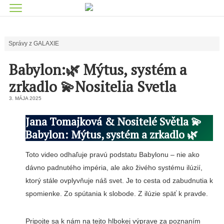
Správy z GALAXIE
Babylon:🌿 Mýtus, systém a
zrkadlo 💫Nositelia Svetla
3. MÁJA 2025
Jana Tomajková & Nositelé Světla 💫
Babylon: Mýtus, systém a zrkadlo 🌿
Toto video odhaľuje pravú podstatu Babylonu – nie ako
dávno padnutého impéria, ale ako živého systému ilúzií,
ktorý stále ovplyvňuje náš svet. Je to cesta od zabudnutia k
spomienke. Zo spútania k slobode. Z ilúzie späť k pravde.
Pripojte sa k nám na tejto hlbokej výprave za poznaním