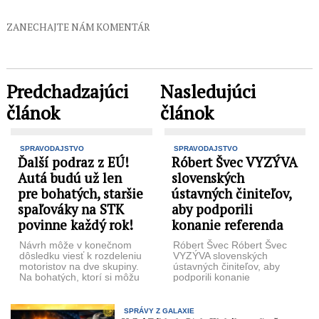
ZANECHAJTE NÁM KOMENTÁR
Predchadzajúci
Nasledujúci
článok
článok
SPRAVODAJSTVO
SPRAVODAJSTVO
Ďalší podraz z EÚ!
Róbert Švec VYZÝVA
Autá budú už len
slovenských
pre bohatých, staršie
ústavných činiteľov,
spaľováky na STK
aby podporili
povinne každý rok!
konanie referenda
Návrh môže v konečnom
Róbert Švec Róbert Švec
dôsledku viesť k rozdeleniu
VYZÝVA slovenských
motoristov na dve skupiny.
ústavných činiteľov, aby
Na bohatých, ktorí si môžu
podporili konanie
dovoliť nové autá ...
referenda. Podľa
medializovaných
informácií, slovenská vláda
SPRÁVY Z GALAXIE