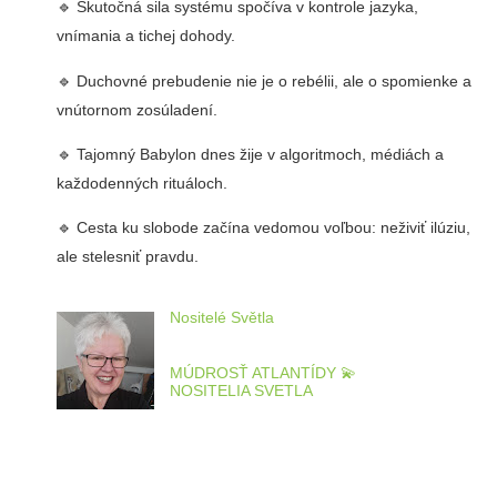
🔹 Skutočná sila systému spočíva v kontrole jazyka,
vnímania a tichej dohody.
🔹 Duchovné prebudenie nie je o rebélii, ale o spomienke a
vnútornom zosúladení.
🔹 Tajomný Babylon dnes žije v algoritmoch, médiách a
každodenných rituáloch.
🔹 Cesta ku slobode začína vedomou voľbou: neživiť ilúziu,
ale stelesniť pravdu.
Nositelé Světla
MÚDROSŤ ATLANTÍDY 💫
NOSITELIA SVETLA